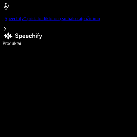
„Speechify“ pristato diktofoną su balso atpažinimu
Rašykite 5× greičiau naudodami diktavimą balsu
Produktai
Sužinokite daugiau