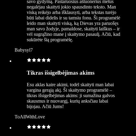
savo gydymą. Pastaruosius aštuonerius metus
negalėjau skaityti jokio spausdinto teksto. Man
viską reikėjo arba išklausyti, arba tekstas turėjo
būti labai didelis ir su tamsiu fonu. Ši programėlė
leido man skaityti viską, ką Dievas yra paruošęs
man savo žodyje, pamaldose, skaityti laiškus – ir
vėl sugrąžino mane į skaitymo pasaulį. Ačiū, kad
sukūrėte šią programėlę.
Babysyl7
Tikras išsigelbėjimas akims
Esu aklas kaire akimi, todėl skaityti man labai
vargina gerąją akį. Ši skaitymo programėlė –
tikras išsigelbėjimas akims: ji sumažina galvos
skausmus ir nuovargį, kurių anksčiau labai
bijojau. Ačiū Jums!
ToAllWithLove