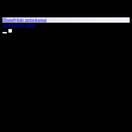
Išbandykite nemokamai
Atsisiųskite dabar
Produktai
Teksto skaitymas balsu
iPhone ir iPad programėlės
Android programėlė
Chrome plėtinys
Edge plėtinys
Interneto programėlė
Mac programėlė
Windows programėlė