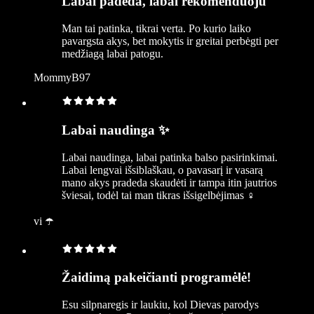
Labai padeda, labai rekomenduoju
Man tai patinka, tikrai verta. Po kurio laiko
pavargsta akys, bet mokytis ir greitai perbėgti per
medžiagą labai patogu.
MommyB97
Labai naudinga ✨
Labai naudinga, labai patinka balso pasirinkimai.
Labai lengvai išsiblaškau, o pavasarį ir vasarą
mano akys pradeda skaudėti ir tampa itin jautrios
šviesai, todėl tai man tikras išsigelbėjimas ‍♀️
vi ☂️
Žaidimą pakeičianti programėlė!
Esu silpnaregis ir laukiu, kol Dievas parodys