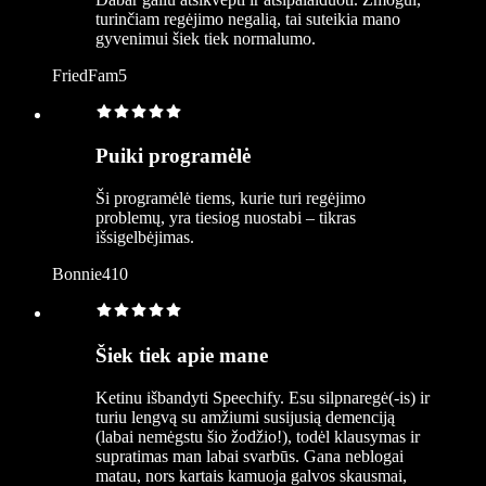
turinčiam regėjimo negalią, tai suteikia mano
gyvenimui šiek tiek normalumo.
FriedFam5
Puiki programėlė
Ši programėlė tiems, kurie turi regėjimo
problemų, yra tiesiog nuostabi – tikras
išsigelbėjimas.
Bonnie410
Šiek tiek apie mane
Ketinu išbandyti Speechify. Esu silpnaregė(-is) ir
turiu lengvą su amžiumi susijusią demenciją
(labai nemėgstu šio žodžio!), todėl klausymas ir
supratimas man labai svarbūs. Gana neblogai
matau, nors kartais kamuoja galvos skausmai,