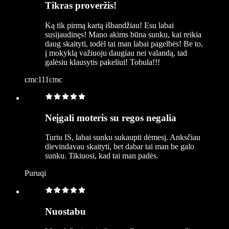
Tikras proveržis!
Ką tik pirmą kartą išbandžiau! Esu labai
susijaudinęs! Mano akims būna sunku, kai reikia
daug skaityti, todėl tai man labai pagelbės! Be to,
į mokyklą važiuoju daugiau nei valandą, tad
galėsiu klausytis pakeliui! Tobula!!!
cmc111cmc
Neįgali moteris su regos negalia
Turiu IS, labai sunku sukaupti dėmesį. Anksčiau
dievindavau skaityti, bet dabar tai man be galo
sunku. Tikiuosi, kad tai man padės.
Puruqi
Nuostabu