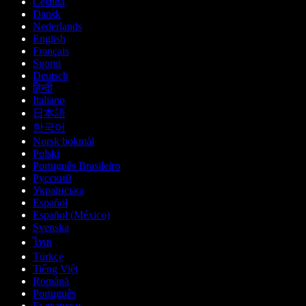
Čeština
Dansk
Nederlands
English
Français
Suomi
Deutsch
हिन्दी
Italiano
日本語
한국어
Norsk bokmål
Polski
Português Brasileiro
Русский
Українська
Español
Español (México)
Svenska
ไทย
Türkçe
Tiếng Việt
Română
Português
Български