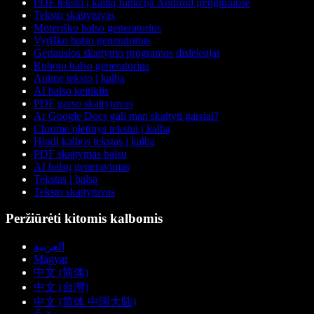
PDF teksto į kalbą funkcija Android įrenginiuose
Teksto skaitytuvas
Moteriško balso generatorius
Vyriško balso generatorius
Geriausios skaitymo programos disleksijai
Roboto balso generatorius
Anime teksto į kalbą
AI balso keitiklis
PDF garso skaitytuvas
Ar Google Docs gali man skaityti garsiai?
Chrome plėtinys tekstui į kalbą
Hindi kalbos tekstas į kalbą
PDF skaitymas balsu
AI balsų generavimas
Tekstas į balsą
Teksto skaitytuvas
Peržiūrėti kitomis kalbomis
العربية
Magyar
中文 (简体)
中文 (台灣)
中文 (简体 中国大陆)