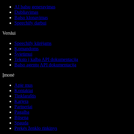
AI balsų generavimas
Dubliavimas
Balso klonavimas
Speechify darbui
Verslui
Speechify kūrėjams
Komandoms
Švietimui
Teksto į kalbą API dokumentacija
Balso agentų API dokumentacija
Įmonė
Apie mus
Kontaktai
Tinklaraštis
Karjera
Partneriai
Pagalba
Būsena
Spauda
Prekės ženklo rinkinys