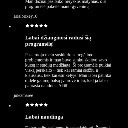
Man dažnai pasitaiko neryškus matymas, o ši
programėlė pakeitė mano gyvenimą.
arialbrixey10
Labai džiaugiuosi radusi šią
programėlę!
Pastaruoju metu susiduriu su regėjimo
problemomis ir man buvo sunku skaityti savo
kursų ir studijų medžiagą. Ši programėlė puikiai
viską perskaito – tiek kai ramiai sėdžiu ir
klausausi, tiek kai esu kelyje! Man labai patinka
didelė galimų balsų įvairovė ir tai, kad ja labai
paprasta naudotis. Ačiū!
julezmaree
Labai naudinga
Dabar galiu atsikvėpti ir atsipalaiduoti. Žmogui,