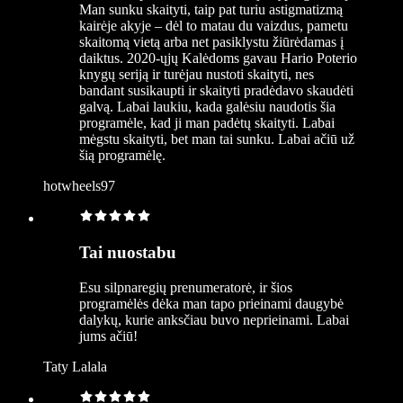
Man sunku skaityti, taip pat turiu astigmatizmą
kairėje akyje – dėl to matau du vaizdus, pametu
skaitomą vietą arba net pasiklystu žiūrėdamas į
daiktus. 2020-ųjų Kalėdoms gavau Hario Poterio
knygų seriją ir turėjau nustoti skaityti, nes
bandant susikaupti ir skaityti pradėdavo skaudėti
galvą. Labai laukiu, kada galėsiu naudotis šia
programėle, kad ji man padėtų skaityti. Labai
mėgstu skaityti, bet man tai sunku. Labai ačiū už
šią programėlę.
hotwheels97
Tai nuostabu
Esu silpnaregių prenumeratorė, ir šios
programėlės dėka man tapo prieinami daugybė
dalykų, kurie anksčiau buvo neprieinami. Labai
jums ačiū!
Taty Lalala