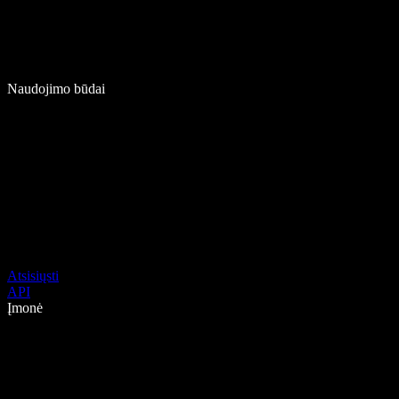
Naudojimo būdai
Atsisiųsti
API
Įmonė