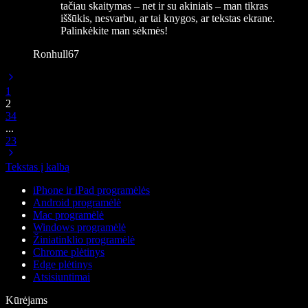
tačiau skaitymas – net ir su akiniais – man tikras
iššūkis, nesvarbu, ar tai knygos, ar tekstas ekrane.
Palinkėkite man sėkmės!
Ronhull67
1
2
3
4
...
23
Tekstas į kalbą
iPhone ir iPad programėlės
Android programėlė
Mac programėlė
Windows programėlė
Žiniatinklio programėlė
Chrome plėtinys
Edge plėtinys
Atsisiuntimai
Kūrėjams