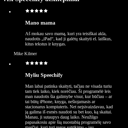
Mano mama
Aš mokau savo mamą, kuri yra teisiškai akla,
naudotis „iPad“, kad ji galėtų skaityti el. laiškus,
kitus tekstus ir knygas.
Mike Kilmer
Myliu Speechify
Man labai patinka skaityti, tačiau ne visada turiu
tam tiek laiko, kiek norėčiau. Ši programėlė leis
man naudotis šia galimybe visur, kur būčiau – ar
tai būtų iPhone, knyga, nešiojamasis ar
stacionarus kompiuteris. Net neįsivaizdavau, kad
ją galima iš esmės naudoti su bet kuo, ką skaitai.
Manau, ji sutaupys daug laiko. Neužilgo
papasakosiu apie šią nuostabią programėlę savo
marčiai, kuri turi regos sutrikimų – jau