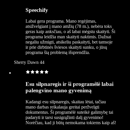
Speechify
Labai gera programa. Mano regėjimas,
atsižvelgiant į mano amžių (78 m.), nebėra toks
geras kaip anksčiau, o aš labai mėgstu skaityti. Ši
programa leidžia man skaityti naktimis. Dažnai
negaliu užmigti, atsikeliu paskaityti, bet tamsoje
ir prie dirbtinės šviesos skaityti sunku, o jūsų
programa šią problemą išsprendžia.
Sherry Dawn 44
Esu silpnaregis ir ši programėlė labai
palengvino mano gyvenimą
Kadangi esu silpnaregis, skaitau lėtai, tačiau
mano darbas reikalauja greitai peržvelgti
dokumentus. Ši programėlė suteikė galimybę tai
padaryti ir tarsi susigrąžinti dalį gyvenimo!
Norėčiau, kad ji būtų nemokama tokiems kaip aš!