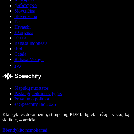
ქართული
Slovenčina
Slovenščina
Eesti
Hrvatski
Ελληνικά
עברית
Bahasa Indonesia
বাংলা
Català
Bahasa Melayu
اردو
Slapukų nuostatos
Paslaugų teikimo sąlygos
Privatumo politika
© Speechify Inc 2026
Klausykitės dokumentų, straipsnių, PDF failų, el. laiškų – visko, ką
skaitote, – greičiau.
Išbandykite nemokamai