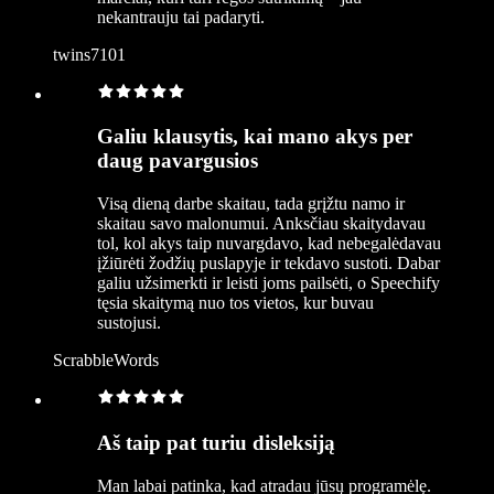
nekantrauju tai padaryti.
twins7101
Galiu klausytis, kai mano akys per
daug pavargusios
Visą dieną darbe skaitau, tada grįžtu namo ir
skaitau savo malonumui. Anksčiau skaitydavau
tol, kol akys taip nuvargdavo, kad nebegalėdavau
įžiūrėti žodžių puslapyje ir tekdavo sustoti. Dabar
galiu užsimerkti ir leisti joms pailsėti, o Speechify
tęsia skaitymą nuo tos vietos, kur buvau
sustojusi.
ScrabbleWords
Aš taip pat turiu disleksiją
Man labai patinka, kad atradau jūsų programėlę.