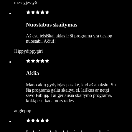
messyjessy6
Nuostabus skaitymas
Aš esu teisiškai aklas ir ši programa yra tiesiog
nuostabi. Ačiū!!
Hippydippygirl
Aklia
Mano akių gydytojas pasakė, kad aš apaksiu. Su
šia programa galiu skaityti el. laiškus ar netgi
savo Bibliją. Tai geriausia skaitymo programa,
kokią esu kada nors radęs.
anglepup