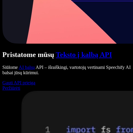
Pristatome mūsų
Teksto į kalbą API
Siūlome
AI balsų
API – išraiškingi, vartotojų vertinami Speechify AI
balsai jūsų kūrimui.
Gauti API prieigą
Peržiūrėti