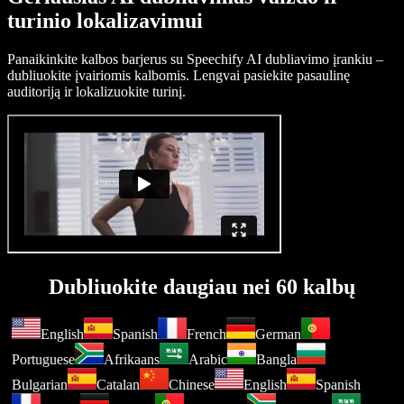
turinio lokalizavimui
Panaikinkite kalbos barjerus su Speechify AI dubliavimo įrankiu –
dubliuokite įvairiomis kalbomis. Lengvai pasiekite pasaulinę
auditoriją ir lokalizuokite turinį.
Dubliuokite daugiau nei 60 kalbų
English
Spanish
French
German
Portuguese
Afrikaans
Arabic
Bangla
Bulgarian
Catalan
Chinese
English
Spanish