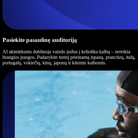
Pasiekite pasaulinę auditoriją
AI akimirksniu dubliuoja vaizdo įrašus į keliolika kalbų – nereikia
brangios įrangos. Padarykite turinį prieinamą ispanų, prancūzų, italų,
portugalų, vokiečių, kinų, japonų ir kitomis kalbomis.