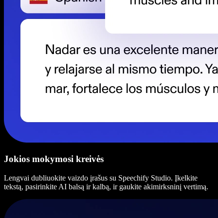
Jokios mokymosi kreivės
Lengvai dubliuokite vaizdo įrašus su Speechify Studio. Įkelkite
tekstą, pasirinkite AI balsą ir kalbą, ir gaukite akimirksninį vertimą.