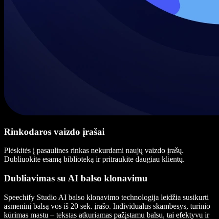
Rinkodaros vaizdo įrašai
Plėskitės į pasaulines rinkas nekurdami naujų vaizdo įrašų.
Dubliuokite esamą biblioteką ir pritraukite daugiau klientų.
Dubliavimas su AI balso klonavimu
Speechify Studio AI balso klonavimo technologija leidžia susikurti
asmeninį balsą vos iš 20 sek. įrašo. Individualus skambesys, turinio
kūrimas mastu – tekstas atkuriamas pažįstamu balsu, tai efektyvu ir