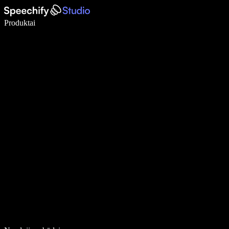
Rašykite 5× greičiau naudodami diktavimą balsu
Produktai
Sužinokite daugiau