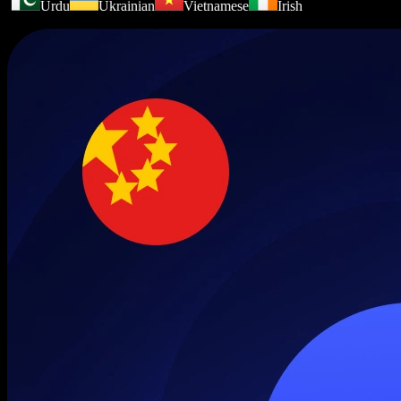
Urdu
Ukrainian
Vietnamese
Irish