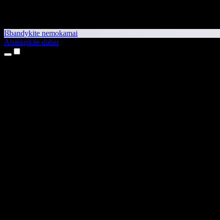
Išbandykite nemokamai
Atsisiųskite dabar
Produktai
Teksto skaitymas balsu
iPhone ir iPad programėlės
Android programėlė
Chrome plėtinys
Edge plėtinys
Interneto programėlė
Mac programėlė
Windows programėlė