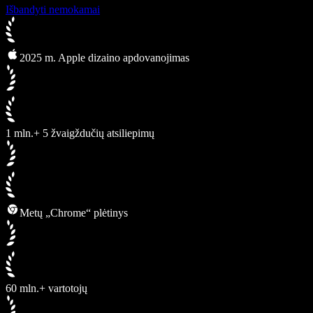
Išbandyti nemokamai
2025 m. Apple dizaino apdovanojimas
1 mln.+ 5 žvaigždučių atsiliepimų
Metų „Chrome“ plėtinys
60 mln.+ vartotojų