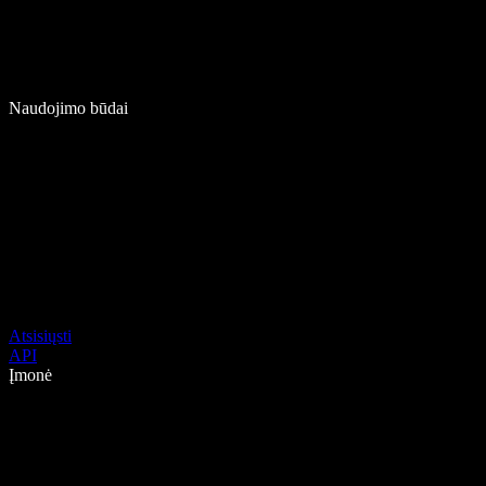
Naudojimo būdai
Atsisiųsti
API
Įmonė