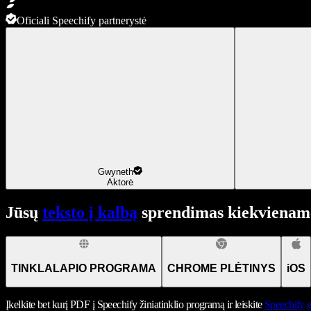
Oficiali Speechify partnerystė
Gwyneth
Aktorė
Jūsų
teksto į kalbą
sprendimas kiekviename
TINKLALAPIO PROGRAMA
CHROME PLĖTINYS
iOS
Įkelkite bet kurį PDF į Speechify žiniatinklio programą ir leiskite
Speechify
g