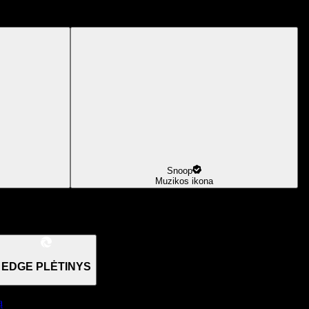
Snoop
Muzikos ikona
EDGE PLĖTINYS
ą