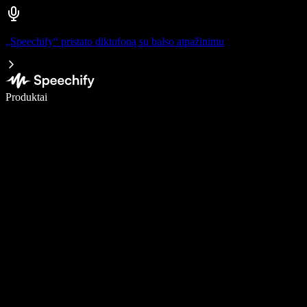
„Speechify“ pristato diktofoną su balso atpažinimu
Rašykite 5× greičiau naudodami diktavimą balsu
Produktai
Sužinokite daugiau