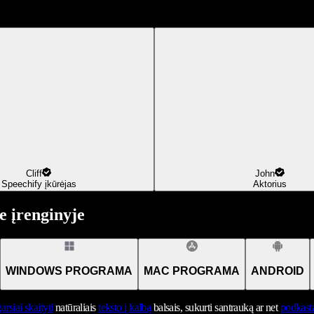
Cliff
John
Speechify įkūrėjas
Aktorius
 įrenginyje
WINDOWS PROGRAMA
MAC PROGRAMA
ANDROID
arsiai skaityti
natūraliais
teksto į kalbą
balsais, sukurti santrauką ar net
podkast