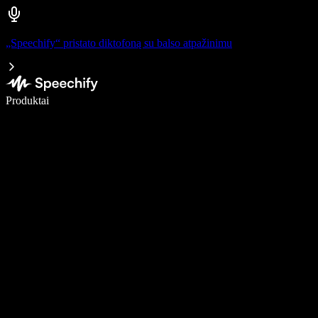
„Speechify“ pristato diktofoną su balso atpažinimu
Rašykite 5× greičiau naudodami diktavimą balsu
Produktai
Sužinokite daugiau