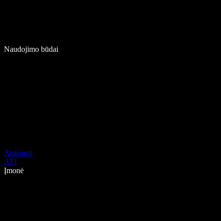
Naudojimo būdai
Atsisiųsti
API
Įmonė