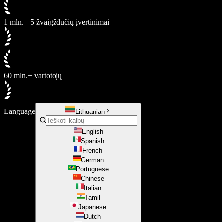
1 mln.+ 5 žvaigždučių įvertinimai
60 mln.+ vartotojų
Language
Lithuanian
English
Spanish
French
German
Portuguese
Chinese
Italian
Tamil
Japanese
Dutch