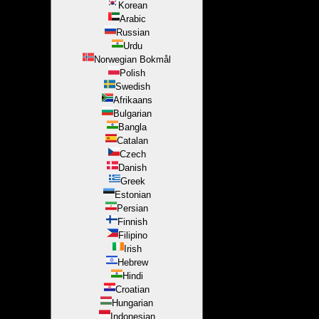
Korean
Arabic
Russian
Urdu
Norwegian Bokmål
Polish
Swedish
Afrikaans
Bulgarian
Bangla
Catalan
Czech
Danish
Greek
Estonian
Persian
Finnish
Filipino
Irish
Hebrew
Hindi
Croatian
Hungarian
Indonesian