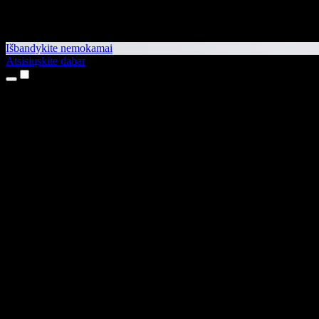
Išbandykite nemokamai
Atsisiųskite dabar
Produktai
Teksto skaitymas balsu
iPhone ir iPad programėlės
Android programėlė
Chrome plėtinys
Edge plėtinys
Interneto programėlė
Mac programėlė
Windows programėlė