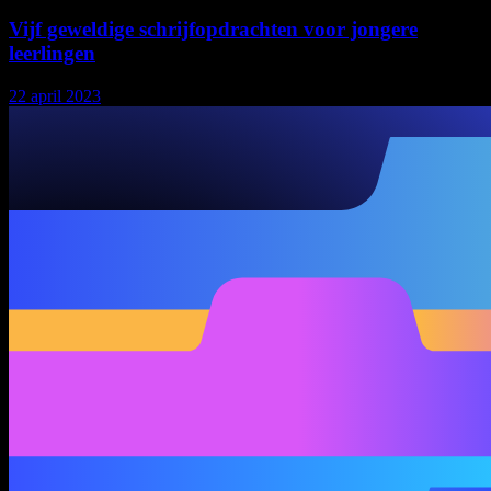
Vijf geweldige schrijfopdrachten voor jongere
leerlingen
22 april 2023