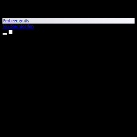
Probeer gratis
Nu downloaden
Producten
Tekst-naar-spraak
iPhone- en iPad-apps
Android-app
Chrome-extensie
Edge-extensie
Webapp
Mac-app