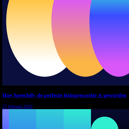
Hoe Speechify de perfecte lezingrecorder is geworden
27 februari 2026