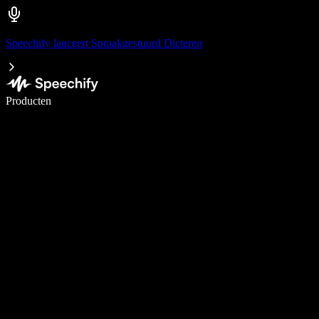
Speechify lanceert Spraakgestuurd Dicteren
Schrijf 5× sneller met spraaktypen
Producten
Meer informatie