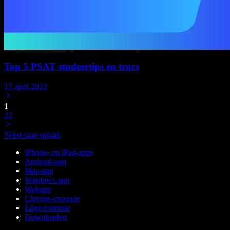
Top 5 PSAT studeertips en trucs
17 april 2023
1
2
3
Tekst naar spraak
iPhone- en iPad-apps
Android-app
Mac-app
Windows-app
Webapp
Chrome-extensie
Edge-extensie
Downloaden