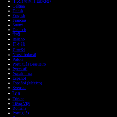
中文 (简体 中国大陆)
Čeština
Dansk
English
Français
Suomi
Deutsch
हिन्दी
Italiano
日本語
한국어
Norsk bokmål
Polski
Português Brasileiro
Русский
Українська
Español
Español (México)
Svenska
ไทย
Türkçe
Tiếng Việt
Română
Português