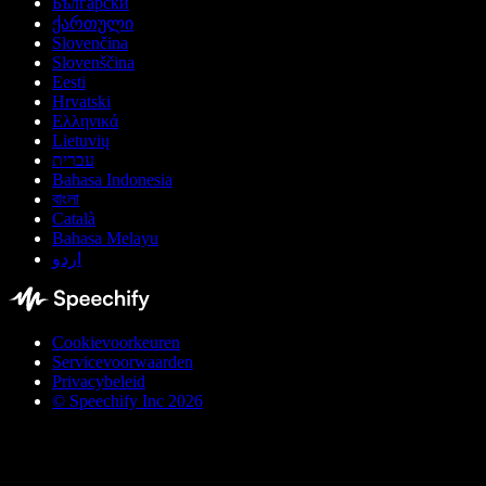
Български
ქართული
Slovenčina
Slovenščina
Eesti
Hrvatski
Ελληνικά
Lietuvių
עברית
Bahasa Indonesia
বাংলা
Català
Bahasa Melayu
اردو
Cookievoorkeuren
Servicevoorwaarden
Privacybeleid
© Speechify Inc 2026