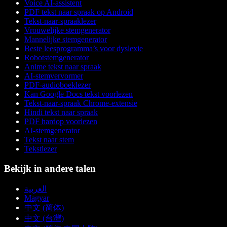
Voice AI-assistent
PDF tekst naar spraak op Android
Tekst-naar-spraaklezer
Vrouwelijke stemgenerator
Mannelijke stemgenerator
Beste leesprogramma’s voor dyslexie
Robotstemgenerator
Anime tekst naar spraak
AI-stemvervormer
PDF-audioboeklezer
Kan Google Docs tekst voorlezen
Tekst-naar-spraak Chrome-extensie
Hindi tekst naar spraak
PDF hardop voorlezen
AI-stemgenerator
Tekst naar stem
Tekstlezer
Bekijk in andere talen
العربية
Magyar
中文 (简体)
中文 (台灣)