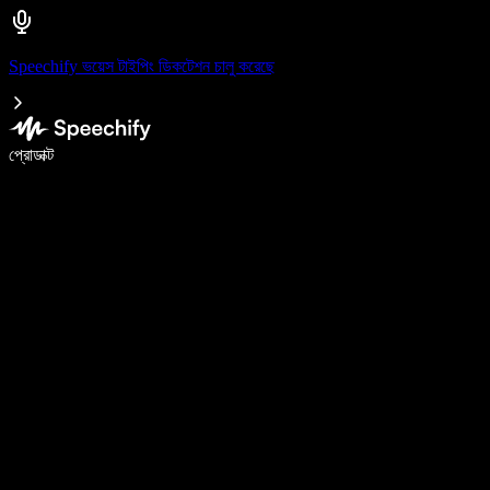
Speechify ভয়েস টাইপিং ডিকটেশন চালু করেছে
ভয়েস টাইপিং দিয়ে ৫ গুণ দ্রুত লিখুন
প্রোডাক্ট
আরও জানুন