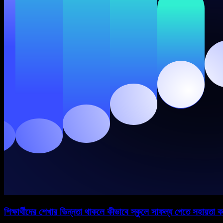
শিক্ষার্থীদের শেখার ভিন্নতা থাকলে কীভাবে স্কুলে সাফল্য পেতে সহায়তা