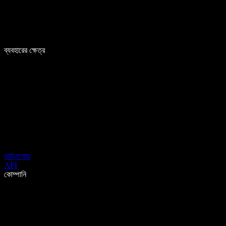
ব্যবহারের ক্ষেত্র
ডাউনলোড
API
কোম্পানি