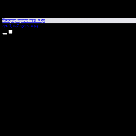
বিনামূল্যে ব্যবহার করে দেখুন
এখনই ডাউনলোড করুন
প্রোডাক্ট
টেক্সট টু স্পিচ
আইফোন ও আইপ্যাড অ্যাপ
অ্যান্ড্রয়েড অ্যাপ
ক্রোম এক্সটেনশন
এজ এক্সটেনশন
ওয়েব অ্যাপ
ম্যাক অ্যাপ
উইন্ডোজ অ্যাপ