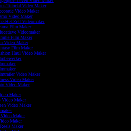
gelijkse Leven Video Maker
ns Tutorial Video Maker
coratie Video Maker
mo Video Maker
e-Het-Zelf Videomaker
ama Film Maker
ucatieve Videomaker
milie Film Maker
n Video Maker
ntasy Film Maker
shion Haul Video Maker
lmbewerker
lmmaker
lmmaker
lmtrailer Video Maker
tness Video Maker
to Video Maker
ideo Maker
is Video Maker
reen Video Maker
lmmaker
r Video Maker
 Video Maker
m Reels Maker