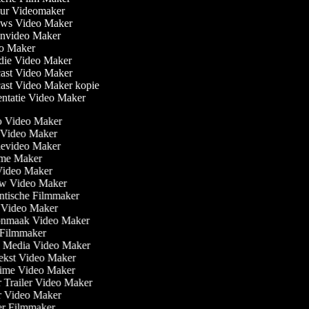
ur Videomaker
ws Video Maker
nvideo Maker
o Maker
die Video Maker
ast Video Maker
ast Video Maker kopie
ntatie Video Maker
o Video Maker
Video Maker
tievideo Maker
ame Maker
 Video Maker
ew Video Maker
ntische Filmmaker
e Video Maker
onmaak Video Maker
i Filmmaker
al Media Video Maker
tekst Video Maker
ytime Video Maker
r Trailer Video Maker
er Video Maker
ler Filmmaker