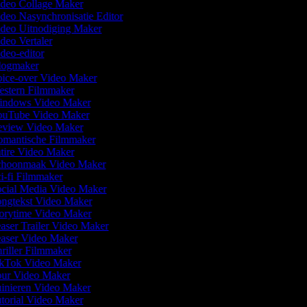
deo Collage Maker
deo Nasynchronisatie Editor
deo Uitnodiging Maker
deo Vertaler
deo-editor
ogmaker
ice-over Video Maker
stern Filmmaker
ndows Video Maker
uTube Video Maker
view Video Maker
mantische Filmmaker
tire Video Maker
hoonmaak Video Maker
i-fi Filmmaker
cial Media Video Maker
ngtekst Video Maker
orytime Video Maker
aser Trailer Video Maker
aser Video Maker
riller Filmmaker
kTok Video Maker
ur Video Maker
inieren Video Maker
torial Video Maker