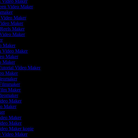
is Video Maker
reen Video Maker
lmmaker
r Video Maker
 Video Maker
m Reels Maker
w Video Maker
er
o Maker
lm Video Maker
deo Maker
o Maker
Tutorial Video Maker
eo Maker
deomaker
 Filmmaker
 Film Maker
ideomaker
ideo Maker
eo Maker
ker
Video Maker
Video Maker
Video Maker kopie
ie Video Maker