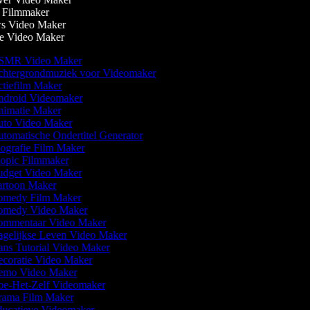
 Filmmaker
 Video Maker
 Video Maker
MR Video Maker
htergrondmuziek voor Videomaker
tiefilm Maker
droid Videomaker
imatie Maker
to Video Maker
tomatische Ondertitel Generator
ografie Film Maker
opic Filmmaker
dget Video Maker
rtoon Maker
medy Film Maker
medy Video Maker
mmentaar Video Maker
gelijkse Leven Video Maker
ns Tutorial Video Maker
coratie Video Maker
mo Video Maker
e-Het-Zelf Videomaker
ama Film Maker
ucatieve Videomaker