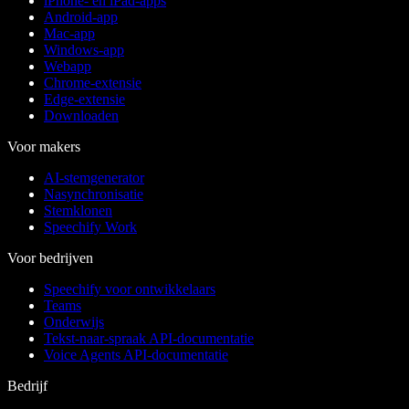
iPhone- en iPad-apps
Android-app
Mac-app
Windows-app
Webapp
Chrome-extensie
Edge-extensie
Downloaden
Voor makers
AI-stemgenerator
Nasynchronisatie
Stemklonen
Speechify Work
Voor bedrijven
Speechify voor ontwikkelaars
Teams
Onderwijs
Tekst-naar-spraak API-documentatie
Voice Agents API-documentatie
Bedrijf