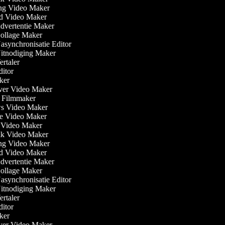
g Video Maker
d Video Maker
vertentie Maker
ollage Maker
synchronisatie Editor
itnodiging Maker
rtaler
itor
er
ver Video Maker
 Filmmaker
 Video Maker
 Video Maker
 Video Maker
ak Video Maker
g Video Maker
d Video Maker
vertentie Maker
ollage Maker
synchronisatie Editor
itnodiging Maker
rtaler
itor
er
ver Video Maker