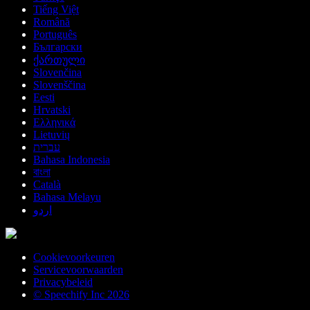
Tiếng Việt
Română
Português
Български
ქართული
Slovenčina
Slovenščina
Eesti
Hrvatski
Ελληνικά
Lietuvių
עברית
Bahasa Indonesia
বাংলা
Català
Bahasa Melayu
اردو
Cookievoorkeuren
Servicevoorwaarden
Privacybeleid
© Speechify Inc 2026