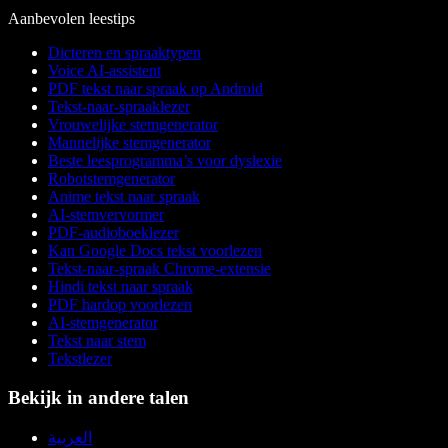
Aanbevolen leestips
Dicteren en spraaktypen
Voice AI-assistent
PDF tekst naar spraak op Android
Tekst-naar-spraaklezer
Vrouwelijke stemgenerator
Mannelijke stemgenerator
Beste leesprogramma’s voor dyslexie
Robotstemgenerator
Anime tekst naar spraak
AI-stemvervormer
PDF-audioboeklezer
Kan Google Docs tekst voorlezen
Tekst-naar-spraak Chrome-extensie
Hindi tekst naar spraak
PDF hardop voorlezen
AI-stemgenerator
Tekst naar stem
Tekstlezer
Bekijk in andere talen
العربية