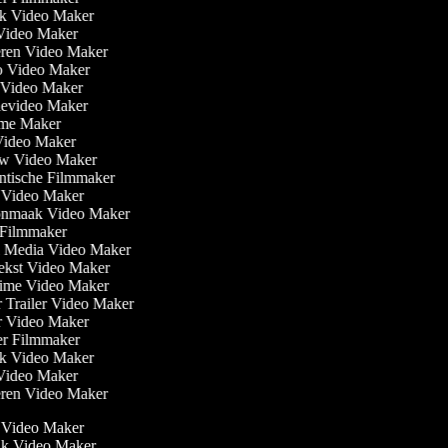
ok Video Maker
 Video Maker
ieren Video Maker
o Video Maker
Video Maker
tievideo Maker
ame Maker
 Video Maker
ew Video Maker
ntische Filmmaker
e Video Maker
onmaak Video Maker
i Filmmaker
al Media Video Maker
tekst Video Maker
ytime Video Maker
r Trailer Video Maker
er Video Maker
ler Filmmaker
ok Video Maker
 Video Maker
ieren Video Maker
 Video Maker
ak Video Maker