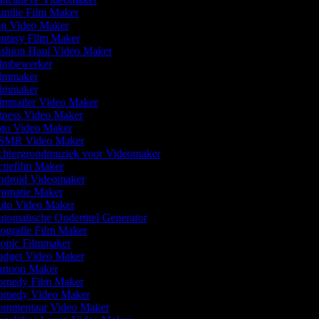
milie Film Maker
n Video Maker
ntasy Film Maker
shion Haul Video Maker
lmbewerker
lmmaker
lmmaker
lmtrailer Video Maker
tness Video Maker
to Video Maker
MR Video Maker
htergrondmuziek voor Videomaker
tiefilm Maker
droid Videomaker
imatie Maker
to Video Maker
tomatische Ondertitel Generator
ografie Film Maker
opic Filmmaker
dget Video Maker
rtoon Maker
medy Film Maker
medy Video Maker
mmentaar Video Maker