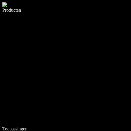
Schrijf 5× sneller met spraaktypen
Producten
Meer informatie
Toepassingen