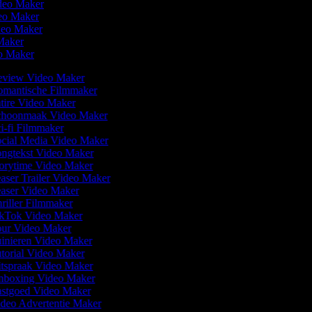
deo Maker
eo Maker
ideo Maker
Maker
eo Maker
view Video Maker
mantische Filmmaker
tire Video Maker
hoonmaak Video Maker
i-fi Filmmaker
cial Media Video Maker
ngtekst Video Maker
orytime Video Maker
aser Trailer Video Maker
aser Video Maker
riller Filmmaker
kTok Video Maker
ur Video Maker
inieren Video Maker
torial Video Maker
tspraak Video Maker
boxing Video Maker
stgoed Video Maker
deo Advertentie Maker