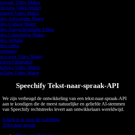
tspraak Video Maker
boxing Video Maker
stgoed Video Maker
deo Advertentie Maker
deo Collage Maker
deo Nasynchronisatie Editor
deo Uitnodiging Maker
deo Vertaler
deo-editor
ogmaker
ice-over Video Maker
stern Filmmaker
ndows Video Maker
uTube Video Maker
Speechify Tekst-naar-spraak-API
We zijn verheugd de ontwikkeling van een tekst-naar-spraak-API
aan te kondigen die de meest natuurlijke en geliefde AI-stemmen
van Speechify rechtstreeks levert aan ontwikkelaars wereldwijd.
Schrijf je in voor de wachtlijst
Tekst naar spraak