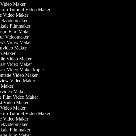
Video Maker
-up Tutorial Video Maker
 Video Maker
ekvideomaker
kale Filmmaker
erie Film Maker
ur Videomaker
ws Video Maker
nvideo Maker
o Maker
die Video Maker
ast Video Maker
ast Video Maker kopie
ntatie Video Maker
rview Video Maker
 Maker
video Maker
e Film Video Maker
t Video Maker
Video Maker
-up Tutorial Video Maker
 Video Maker
ekvideomaker
kale Filmmaker
erie Film Maker