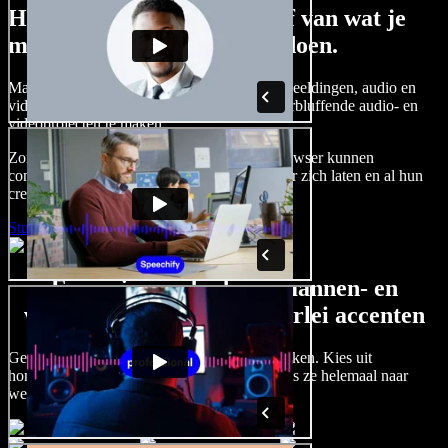
Hier is een kleine voorproef van wat je
met Speechify Studio kunt doen.
Maak voice-overs, voeg royaltyvrije stockafbeeldingen, audio en
video's toe en kloon je stem om complete, verbluffende audio- en
videoprojecten te maken.
Zonder leercurve en met alles direct in de browser kunnen
contentmakers traditionele beperkingen achter zich laten en al hun
creatieve ideeën tot leven brengen.
Studio starten
Een ruim aanbod aan mannen- en
vrouwenstemmen met allerlei accenten
Geen twee projecten hoeven hetzelfde te klinken. Kies uit
honderden AI-stemacteurs en accenten, en pas ze helemaal naar
wens aan.