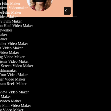
a Film Maker
atieve Videomaker
lie Film Maker
Video Maker
asy Film Maker
ion Haul Video Maker
bewerker
maker
maker
railer Video Maker
ess Video Maker
 Video Maker
ng Video Maker
igenis Video Maker
n Screen Video Maker
orfilmmaker
 Tour Video Maker
dier Video Maker
agram Reels Maker
rview Video Maker
 Maker
video Maker
e Film Video Maker
t Video Maker