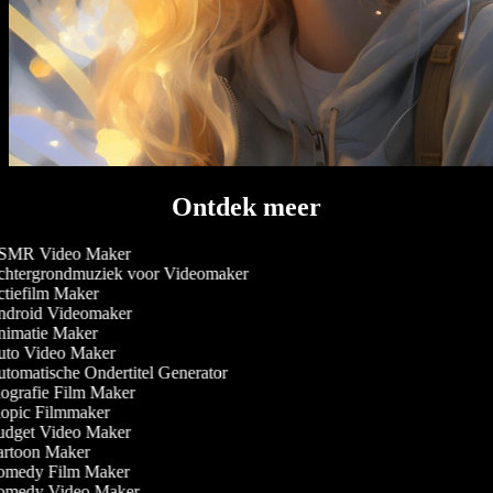
Ontdek meer
MR Video Maker
htergrondmuziek voor Videomaker
tiefilm Maker
droid Videomaker
imatie Maker
to Video Maker
tomatische Ondertitel Generator
ografie Film Maker
opic Filmmaker
dget Video Maker
rtoon Maker
medy Film Maker
medy Video Maker