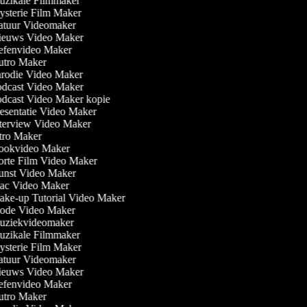
zikale Filmmaker
sterie Film Maker
tuur Videomaker
euws Video Maker
fenvideo Maker
tro Maker
rodie Video Maker
dcast Video Maker
dcast Video Maker kopie
esentatie Video Maker
terview Video Maker
tro Maker
okvideo Maker
rte Film Video Maker
nst Video Maker
c Video Maker
ke-up Tutorial Video Maker
de Video Maker
ziekvideomaker
zikale Filmmaker
sterie Film Maker
tuur Videomaker
euws Video Maker
fenvideo Maker
tro Maker