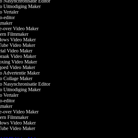
 Nasynchronisatie Editor
 Uitnodiging Maker
 Vertaler
-editor
maker
-over Video Maker
rn Filmmaker
ows Video Maker
ube Video Maker
ial Video Maker
raak Video Maker
xing Video Maker
oed Video Maker
 Advertentie Maker
 Collage Maker
 Nasynchronisatie Editor
 Uitnodiging Maker
 Vertaler
-editor
maker
-over Video Maker
rn Filmmaker
ows Video Maker
ube Video Maker