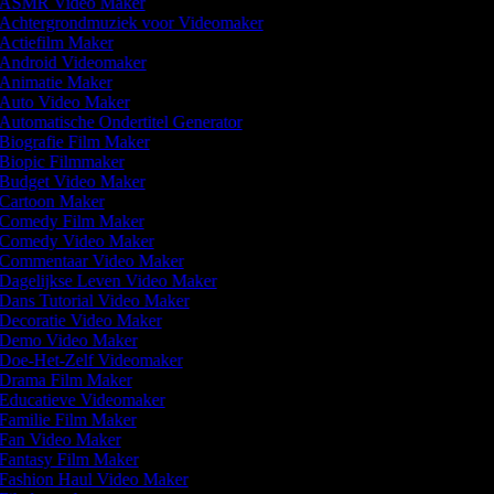
ASMR Video Maker
Achtergrondmuziek voor Videomaker
Actiefilm Maker
Android Videomaker
Animatie Maker
Auto Video Maker
Automatische Ondertitel Generator
Biografie Film Maker
Biopic Filmmaker
Budget Video Maker
Cartoon Maker
Comedy Film Maker
Comedy Video Maker
Commentaar Video Maker
Dagelijkse Leven Video Maker
Dans Tutorial Video Maker
Decoratie Video Maker
Demo Video Maker
Doe-Het-Zelf Videomaker
Drama Film Maker
Educatieve Videomaker
Familie Film Maker
Fan Video Maker
Fantasy Film Maker
Fashion Haul Video Maker