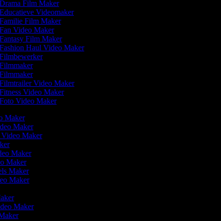
Drama Film Maker
Educatieve Videomaker
Familie Film Maker
Fan Video Maker
Fantasy Film Maker
Fashion Haul Video Maker
Filmbewerker
Filmmaker
Filmmaker
Filmtrailer Video Maker
Fitness Video Maker
Foto Video Maker
eo Maker
Video Maker
n Video Maker
aker
ideo Maker
deo Maker
eels Maker
ideo Maker
Maker
Video Maker
 Maker