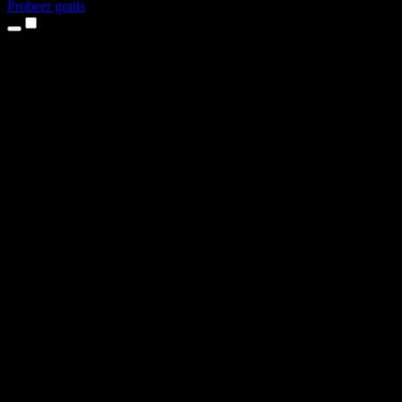
Probeer gratis
Producten
Tekst-naar-spraak
iPhone- en iPad-apps
Android-app
Chrome-extensie
Edge-extensie
Webapp
Mac-app
Windows-app
AI-stemgenerator
Voice-over
Nasynchronisatie