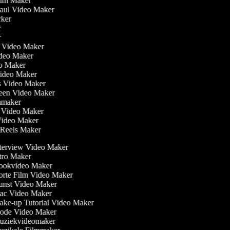
Film Maker
Haul Video Maker
rker
er
er
ler Video Maker
Video Maker
eo Maker
Video Maker
is Video Maker
reen Video Maker
lmmaker
r Video Maker
 Video Maker
m Reels Maker
terview Video Maker
tro Maker
okvideo Maker
rte Film Video Maker
nst Video Maker
c Video Maker
ke-up Tutorial Video Maker
de Video Maker
ziekvideomaker