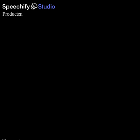
Schrijf 5× sneller met spraaktypen
Producten
Meer informatie