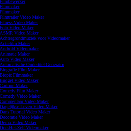
Filmbewerker
Filmmaker
Filmmaker
Filmtrailer Video Maker
Fitness Video Maker
Foto Video Maker
ASMR Video Maker
Achtergrondmuziek voor Videomaker
Actiefilm Maker
Android Videomaker
Animatie Maker
Auto Video Maker
Automatische Ondertitel Generator
Biografie Film Maker
Biopic Filmmaker
Budget Video Maker
Cartoon Maker
Comedy Film Maker
Comedy Video Maker
Commentaar Video Maker
Dagelijkse Leven Video Maker
Dans Tutorial Video Maker
Decoratie Video Maker
Demo Video Maker
Doe-Het-Zelf Videomaker