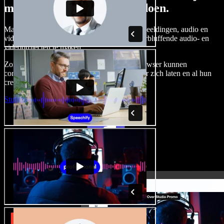
met Speechify Studio kunt doen.
Maak voice-overs, voeg royaltyvrije stockafbeeldingen, audio en
video's toe en kloon je stem om complete, verbluffende audio- en
videoprojecten te maken.
Zonder leercurve en met alles direct in de browser kunnen
contentmakers traditionele beperkingen achter zich laten en al hun
creatieve ideeën tot leven brengen.
Studio starten