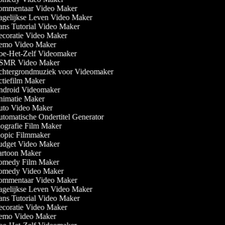
mmentaar Video Maker
gelijkse Leven Video Maker
ns Tutorial Video Maker
coratie Video Maker
mo Video Maker
e-Het-Zelf Videomaker
MR Video Maker
htergrondmuziek voor Videomaker
tiefilm Maker
droid Videomaker
imatie Maker
to Video Maker
tomatische Ondertitel Generator
ografie Film Maker
opic Filmmaker
dget Video Maker
rtoon Maker
medy Film Maker
medy Video Maker
mmentaar Video Maker
gelijkse Leven Video Maker
ns Tutorial Video Maker
coratie Video Maker
mo Video Maker