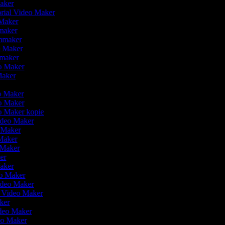
Maker
orial Video Maker
 Maker
omaker
lmmaker
lm Maker
omaker
eo Maker
Maker
r
eo Maker
eo Maker
eo Maker kopie
Video Maker
o Maker
Maker
o Maker
ker
Maker
eo Maker
Video Maker
n Video Maker
aker
ideo Maker
deo Maker