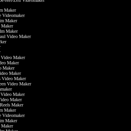
e-Het-Zelf Videomaker
ilm Maker
ve Videomaker
Film Maker
o Maker
Film Maker
Haul Video Maker
rker
er
er
ler Video Maker
Video Maker
eo Maker
Video Maker
is Video Maker
reen Video Maker
lmmaker
r Video Maker
 Video Maker
m Reels Maker
ilm Maker
ve Videomaker
Film Maker
o Maker