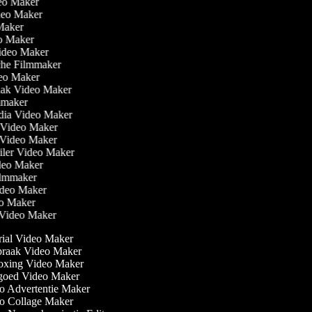
eo Maker
ideo Maker
 Maker
eo Maker
Video Maker
che Filmmaker
ideo Maker
aak Video Maker
ilmmaker
edia Video Maker
t Video Maker
e Video Maker
railer Video Maker
ideo Maker
 Filmmaker
ideo Maker
eo Maker
n Video Maker
ial Video Maker
raak Video Maker
xing Video Maker
oed Video Maker
 Advertentie Maker
 Collage Maker