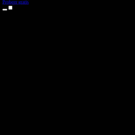
Probeer gratis
Producten
Tekst-naar-spraak
iPhone- en iPad-apps
Android-app
Chrome-extensie
Edge-extensie
Webapp
Mac-app
Windows-app
AI-stemgenerator
Voice-over
Nasynchronisatie