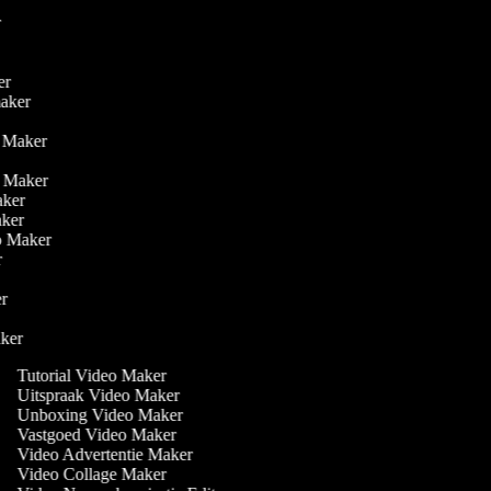
r
er
ker
maker
r
o Maker
eo Maker
Maker
Maker
deo Maker
er
er
aker
Tutorial Video Maker
Uitspraak Video Maker
Unboxing Video Maker
Vastgoed Video Maker
Video Advertentie Maker
Video Collage Maker