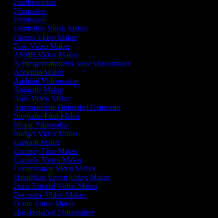
Filmbewerker
Filmmaker
Filmmaker
Filmtrailer Video Maker
Fitness Video Maker
Foto Video Maker
ASMR Video Maker
Achtergrondmuziek voor Videomaker
Actiefilm Maker
Android Videomaker
Animatie Maker
Auto Video Maker
Automatische Ondertitel Generator
Biografie Film Maker
Biopic Filmmaker
Budget Video Maker
Cartoon Maker
Comedy Film Maker
Comedy Video Maker
Commentaar Video Maker
Dagelijkse Leven Video Maker
Dans Tutorial Video Maker
Decoratie Video Maker
Demo Video Maker
Doe-Het-Zelf Videomaker