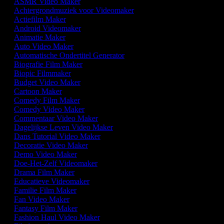
ASMR Video Maker
Achtergrondmuziek voor Videomaker
Actiefilm Maker
Android Videomaker
Animatie Maker
Auto Video Maker
Automatische Ondertitel Generator
Biografie Film Maker
Biopic Filmmaker
Budget Video Maker
Cartoon Maker
Comedy Film Maker
Comedy Video Maker
Commentaar Video Maker
Dagelijkse Leven Video Maker
Dans Tutorial Video Maker
Decoratie Video Maker
Demo Video Maker
Doe-Het-Zelf Videomaker
Drama Film Maker
Educatieve Videomaker
Familie Film Maker
Fan Video Maker
Fantasy Film Maker
Fashion Haul Video Maker