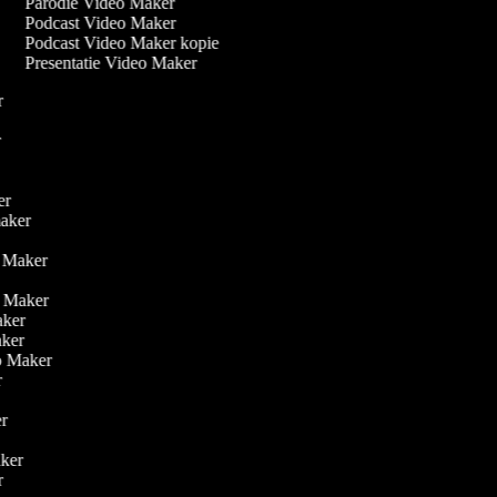
Parodie Video Maker
Podcast Video Maker
Podcast Video Maker kopie
Presentatie Video Maker
er
r
er
ker
maker
r
o Maker
eo Maker
Maker
Maker
deo Maker
er
er
aker
er