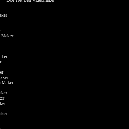
Doe-Het-Zelf Videomaker
r
maker
r
er
eo Maker
Maker
er
ker
 Maker
eo Maker
Maker
aker
aker
r
maker
r