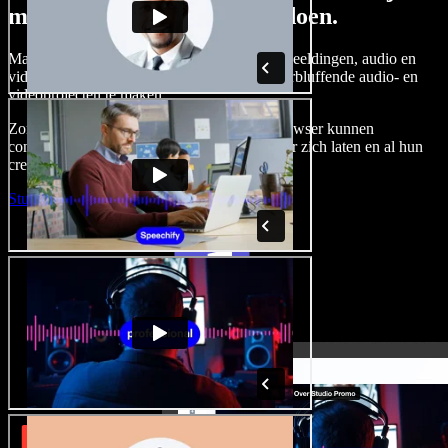
met Speechify Studio kunt doen.
Maak voice-overs, voeg royaltyvrije stockafbeeldingen, audio en
video's toe en kloon je stem om complete, verbluffende audio- en
videoprojecten te maken.
Zonder leercurve en met alles direct in de browser kunnen
contentmakers traditionele beperkingen achter zich laten en al hun
creatieve ideeën tot leven brengen.
Studio starten