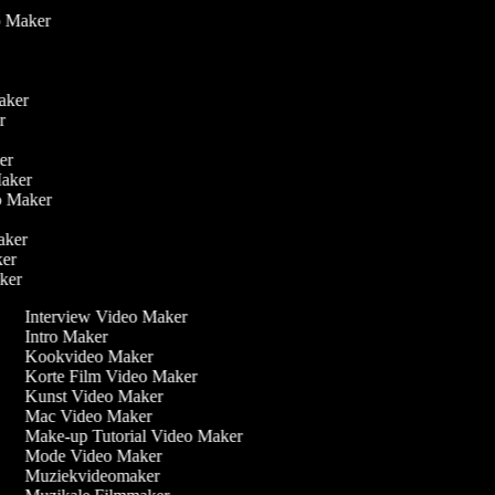
er
eo Maker
Maker
er
ker
 Maker
eo Maker
Maker
aker
aker
Interview Video Maker
Intro Maker
Kookvideo Maker
Korte Film Video Maker
Kunst Video Maker
Mac Video Maker
Make-up Tutorial Video Maker
Mode Video Maker
Muziekvideomaker