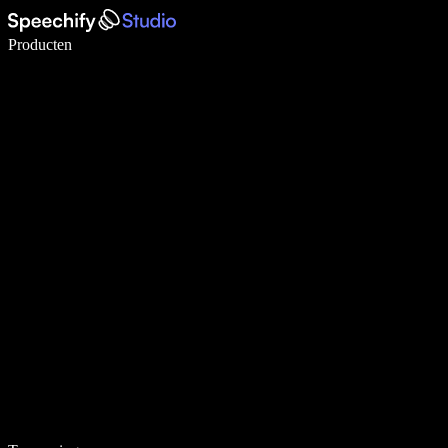
Schrijf 5× sneller met spraaktypen
Producten
Meer informatie