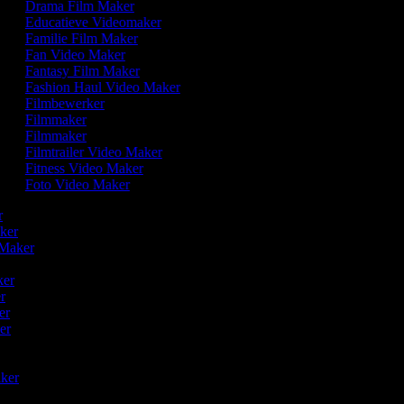
Drama Film Maker
Educatieve Videomaker
Familie Film Maker
Fan Video Maker
Fantasy Film Maker
Fashion Haul Video Maker
Filmbewerker
Filmmaker
Filmmaker
Filmtrailer Video Maker
Fitness Video Maker
Foto Video Maker
er
aker
o Maker
ker
er
ker
ker
aker