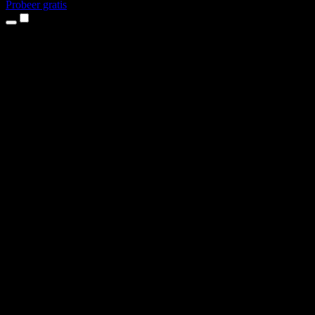
Probeer gratis
Producten
Tekst-naar-spraak
iPhone- en iPad-apps
Android-app
Chrome-extensie
Edge-extensie
Webapp
Mac-app
Windows-app
AI-stemgenerator
Voice-over
Nasynchronisatie