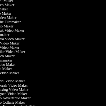
eo Maker
ideo Maker
 Maker
eo Maker
Video Maker
che Filmmaker
ideo Maker
aak Video Maker
ilmmaker
edia Video Maker
t Video Maker
e Video Maker
railer Video Maker
ideo Maker
 Filmmaker
ideo Maker
eo Maker
n Video Maker
ial Video Maker
raak Video Maker
xing Video Maker
oed Video Maker
 Advertentie Maker
 Collage Maker