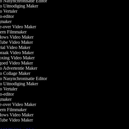
 Nasynchronisatie Editor
 Uitnodiging Maker
 Vertaler
-editor
maker
-over Video Maker
rn Filmmaker
ows Video Maker
ube Video Maker
ial Video Maker
raak Video Maker
xing Video Maker
oed Video Maker
 Advertentie Maker
 Collage Maker
 Nasynchronisatie Editor
 Uitnodiging Maker
 Vertaler
-editor
maker
-over Video Maker
rn Filmmaker
ows Video Maker
ube Video Maker