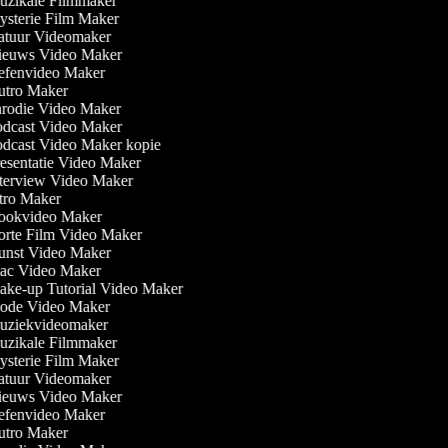
zikale Filmmaker
sterie Film Maker
tuur Videomaker
euws Video Maker
fenvideo Maker
tro Maker
rodie Video Maker
dcast Video Maker
dcast Video Maker kopie
esentatie Video Maker
terview Video Maker
tro Maker
okvideo Maker
rte Film Video Maker
nst Video Maker
c Video Maker
ke-up Tutorial Video Maker
de Video Maker
ziekvideomaker
zikale Filmmaker
sterie Film Maker
tuur Videomaker
euws Video Maker
fenvideo Maker
tro Maker