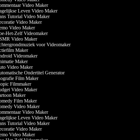
mmentaar Video Maker
gelijkse Leven Video Maker
ns Tutorial Video Maker
coratie Video Maker
mo Video Maker
e-Het-Zelf Videomaker
MR Video Maker
htergrondmuziek voor Videomaker
tiefilm Maker
droid Videomaker
imatie Maker
to Video Maker
tomatische Ondertitel Generator
ografie Film Maker
opic Filmmaker
dget Video Maker
rtoon Maker
medy Film Maker
medy Video Maker
mmentaar Video Maker
gelijkse Leven Video Maker
ns Tutorial Video Maker
coratie Video Maker
mo Video Maker