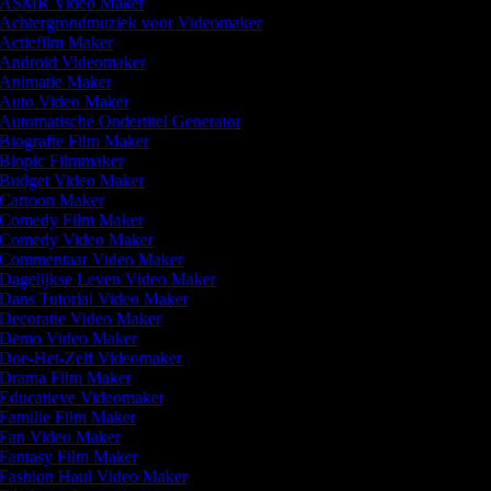
ASMR Video Maker
Achtergrondmuziek voor Videomaker
Actiefilm Maker
Android Videomaker
Animatie Maker
Auto Video Maker
Automatische Ondertitel Generator
Biografie Film Maker
Biopic Filmmaker
Budget Video Maker
Cartoon Maker
Comedy Film Maker
Comedy Video Maker
Commentaar Video Maker
Dagelijkse Leven Video Maker
Dans Tutorial Video Maker
Decoratie Video Maker
Demo Video Maker
Doe-Het-Zelf Videomaker
Drama Film Maker
Educatieve Videomaker
Familie Film Maker
Fan Video Maker
Fantasy Film Maker
Fashion Haul Video Maker