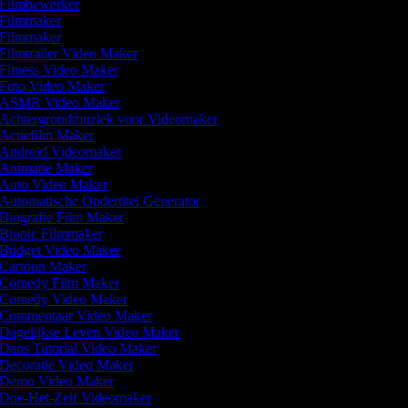
Filmbewerker
Filmmaker
Filmmaker
Filmtrailer Video Maker
Fitness Video Maker
Foto Video Maker
ASMR Video Maker
Achtergrondmuziek voor Videomaker
Actiefilm Maker
Android Videomaker
Animatie Maker
Auto Video Maker
Automatische Ondertitel Generator
Biografie Film Maker
Biopic Filmmaker
Budget Video Maker
Cartoon Maker
Comedy Film Maker
Comedy Video Maker
Commentaar Video Maker
Dagelijkse Leven Video Maker
Dans Tutorial Video Maker
Decoratie Video Maker
Demo Video Maker
Doe-Het-Zelf Videomaker