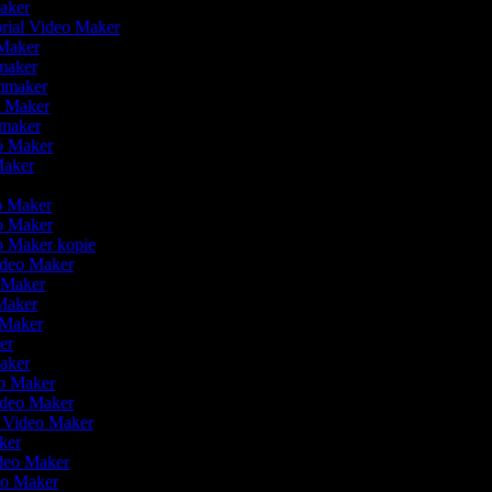
Maker
orial Video Maker
 Maker
omaker
lmmaker
lm Maker
omaker
eo Maker
Maker
r
eo Maker
eo Maker
eo Maker kopie
Video Maker
o Maker
Maker
o Maker
ker
Maker
eo Maker
Video Maker
n Video Maker
aker
ideo Maker
deo Maker