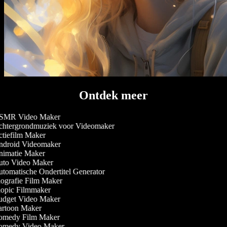
Ontdek meer
MR Video Maker
htergrondmuziek voor Videomaker
tiefilm Maker
droid Videomaker
imatie Maker
to Video Maker
tomatische Ondertitel Generator
ografie Film Maker
opic Filmmaker
dget Video Maker
rtoon Maker
medy Film Maker
medy Video Maker