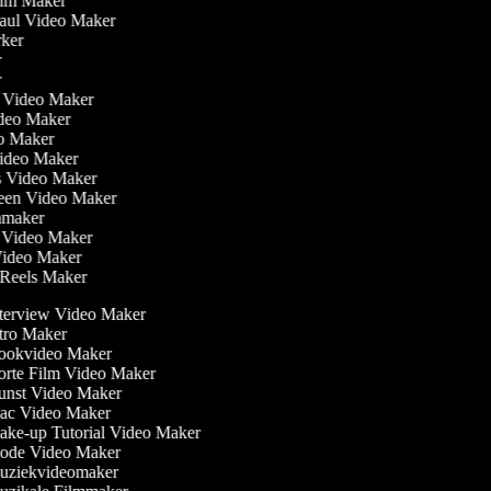
Film Maker
Haul Video Maker
rker
er
er
ler Video Maker
Video Maker
eo Maker
Video Maker
is Video Maker
reen Video Maker
lmmaker
r Video Maker
 Video Maker
m Reels Maker
terview Video Maker
tro Maker
okvideo Maker
rte Film Video Maker
nst Video Maker
c Video Maker
ke-up Tutorial Video Maker
de Video Maker
ziekvideomaker