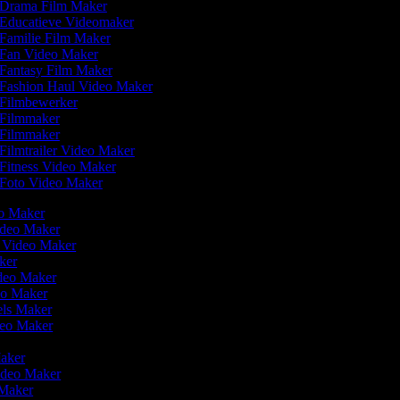
Drama Film Maker
Educatieve Videomaker
Familie Film Maker
Fan Video Maker
Fantasy Film Maker
Fashion Haul Video Maker
Filmbewerker
Filmmaker
Filmmaker
Filmtrailer Video Maker
Fitness Video Maker
Foto Video Maker
eo Maker
Video Maker
n Video Maker
aker
ideo Maker
deo Maker
eels Maker
ideo Maker
Maker
Video Maker
 Maker