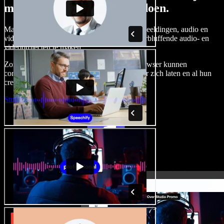
met Speechify Studio kunt doen.
Maak voice-overs, voeg royaltyvrije stockafbeeldingen, audio en
video's toe en kloon je stem om complete, verbluffende audio- en
videoprojecten te maken.
Zonder leercurve en met alles direct in de browser kunnen
contentmakers traditionele beperkingen achter zich laten en al hun
creatieve ideeën tot leven brengen.
Studio starten