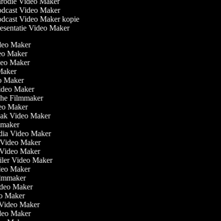
rodie Video Maker
dcast Video Maker
dcast Video Maker kopie
esentatie Video Maker
ideo Maker
eo Maker
ideo Maker
 Maker
eo Maker
Video Maker
che Filmmaker
ideo Maker
aak Video Maker
ilmmaker
edia Video Maker
t Video Maker
e Video Maker
railer Video Maker
ideo Maker
 Filmmaker
ideo Maker
eo Maker
n Video Maker
ideo Maker