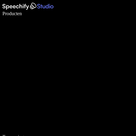
Schrijf 5× sneller met spraaktypen
Producten
Meer informatie