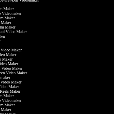
e-Het-Zelf Videomaker
ilm Maker
ve Videomaker
Film Maker
o Maker
Film Maker
Haul Video Maker
rker
er
er
ler Video Maker
Video Maker
eo Maker
Video Maker
is Video Maker
reen Video Maker
lmmaker
r Video Maker
 Video Maker
m Reels Maker
ilm Maker
ve Videomaker
Film Maker
o Maker