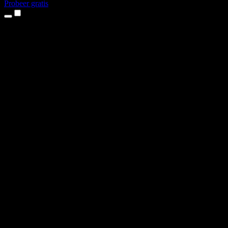
Probeer gratis
Producten
Tekst-naar-spraak
iPhone- en iPad-apps
Android-app
Chrome-extensie
Edge-extensie
Webapp
Mac-app
Windows-app
AI-stemgenerator
Voice-over
Nasynchronisatie