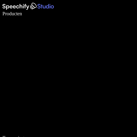
Schrijf 5× sneller met spraaktypen
Producten
Meer informatie