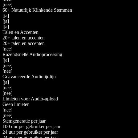
[nee]
60+ Natuurlijk Klinkende Stemmen
[ja]
[ja]
[ja]
Talen en Accenten
20+ talen en accenten
20+ talen en accenten
[nee]
Razendsnelle Audioprocessing
[ja]
[nee]
[nee]
Geavanceerde Audiotijdlijn
[ja]
[nee]
[nee]
Limieten voor Audio-upload
Geen limieten
[nee]
[nee]
Stemgeneratie per jaar
100 uur per gebruiker per jaar
24 uur per gebruiker per jaar
24 uur per gebruiker per jaar