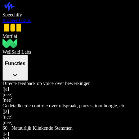
Speechify
Probeer Gratis
Murf.ai
WellSaid Labs
Functies
Directe feedback op voice-over bewerkingen
[ja]
[nee]
[nee]
Gedetailleerde controle over uitspraak, pauzes, toonhoogte, etc.
[ja]
[nee]
[nee]
60+ Natuurlijk Klinkende Stemmen
[ja]