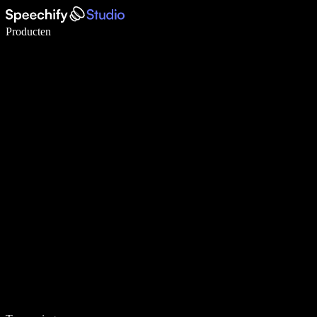
Schrijf 5× sneller met spraaktypen
Producten
Meer informatie