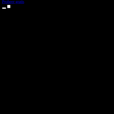
Probeer gratis
Producten
Tekst-naar-spraak
iPhone- en iPad-apps
Android-app
Chrome-extensie
Edge-extensie
Webapp
Mac-app
Windows-app
AI-stemgenerator
Voice-over
Nasynchronisatie