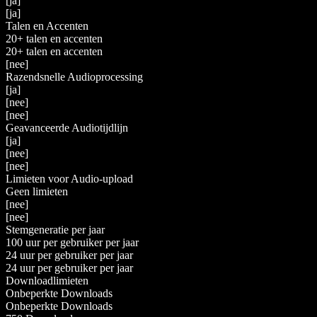
[ja]
[ja]
Talen en Accenten
20+ talen en accenten
20+ talen en accenten
[nee]
Razendsnelle Audioprocessing
[ja]
[nee]
[nee]
Geavanceerde Audiotijdlijn
[ja]
[nee]
[nee]
Limieten voor Audio-upload
Geen limieten
[nee]
[nee]
Stemgeneratie per jaar
100 uur per gebruiker per jaar
24 uur per gebruiker per jaar
24 uur per gebruiker per jaar
Downloadlimieten
Onbeperkte Downloads
Onbeperkte Downloads