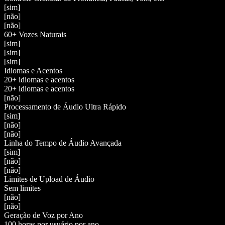
[sim]
[não]
[não]
60+ Vozes Naturais
[sim]
[sim]
[sim]
Idiomas e Acentos
20+ idiomas e acentos
20+ idiomas e acentos
[não]
Processamento de Áudio Ultra Rápido
[sim]
[não]
[não]
Linha do Tempo de Áudio Avançada
[sim]
[não]
[não]
Limites de Upload de Áudio
Sem limites
[não]
[não]
Geração de Voz por Ano
100 horas por usuário por ano