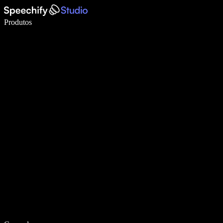
Escreva 5× mais rápido com a digitação por voz
Produtos
Saiba mais