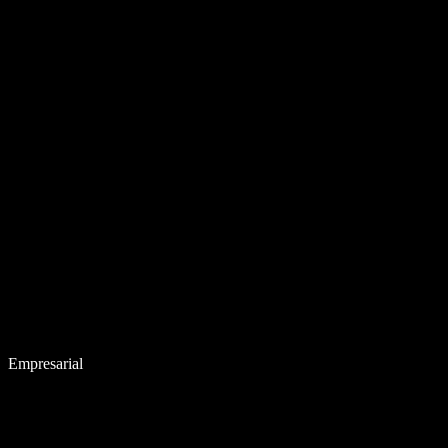
Empresarial