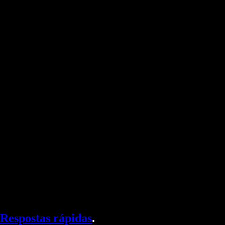
Respostas rápidas
.