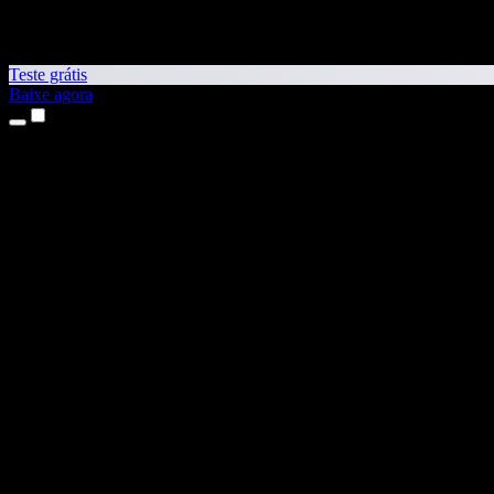
Teste grátis
Baixe agora
Produtos
Leitura em voz alta
Apps para iPhone e iPad
App para Android
Extensão para Chrome
Extensão para Edge
App Web
App para Mac
App para Windows