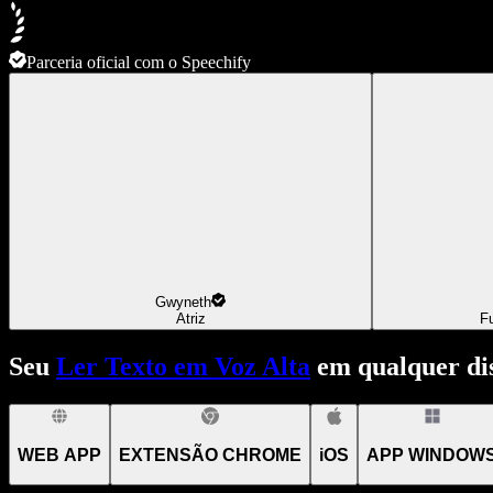
Parceria oficial com o Speechify
Gwyneth
Atriz
F
Seu
Ler Texto em Voz Alta
em qualquer dis
WEB APP
EXTENSÃO CHROME
iOS
APP WINDOW