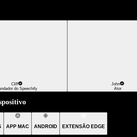
Cliff
John
undador do Speechify
Ator
positivo
S
APP MAC
ANDROID
EXTENSÃO EDGE