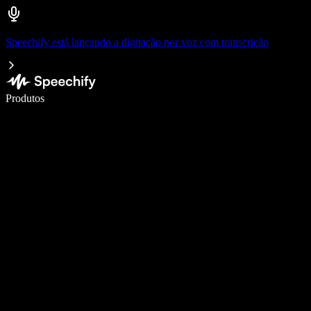
Speechify está lançando a digitação por voz com transcrição
Escreva 5× mais rápido com a digitação por voz
Produtos
Saiba mais