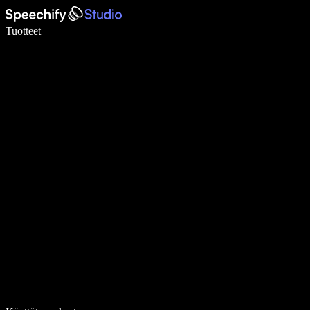
Kirjoita 5× nopeammin puheentunnistuksen avulla
Tuotteet
Lue lisää