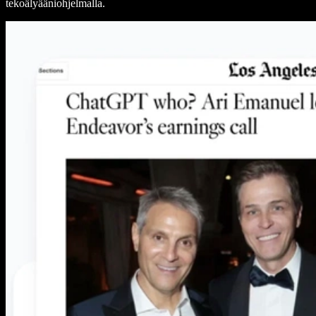
tekoälyääniohjelmalla.