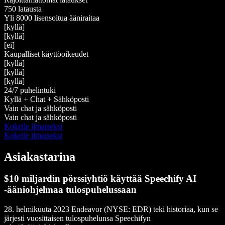
750 latausta
Yli 8000 lisensoitua ääniraitaa
[kyllä]
[kyllä]
[ei]
Kaupalliset käyttöoikeudet
[kyllä]
[kyllä]
[kyllä]
24/7 puhelintuki
Kyllä + Chat + Sähköposti
Vain chat ja sähköposti
Vain chat ja sähköposti
Kokeile ilmaiseksi
Kokeile ilmaiseksi
Asiakastarina
$10 miljardin pörssiyhtiö käyttää Speechify AI
-ääniohjelmaa tulospuhelussaan
28. helmikuuta 2023 Endeavor (NYSE: EDR) teki historiaa, kun se
järjesti vuosittaisen tulospuhelunsa Speechifyn