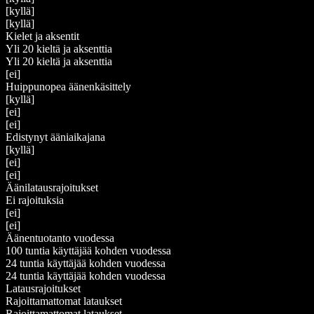
[kyllä]
[kyllä]
Kielet ja aksentit
Yli 20 kieltä ja aksenttia
Yli 20 kieltä ja aksenttia
[ei]
Huippunopea äänenkäsittely
[kyllä]
[ei]
[ei]
Edistynyt ääniaikajana
[kyllä]
[ei]
[ei]
Äänilatausrajoitukset
Ei rajoituksia
[ei]
[ei]
Äänentuotanto vuodessa
100 tuntia käyttäjää kohden vuodessa
24 tuntia käyttäjää kohden vuodessa
24 tuntia käyttäjää kohden vuodessa
Latausrajoitukset
Rajoittamattomat lataukset
Rajoittamattomat lataukset