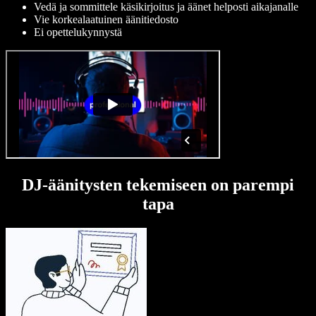
Vedä ja sommittele käsikirjoitus ja äänet helposti aikajanalle
Vie korkealaatuinen äänitiedosto
Ei opettelukynnystä
DJ-äänitysten tekemiseen on parempi
tapa