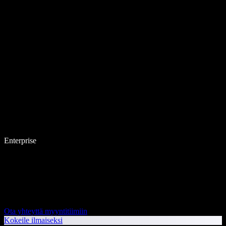
Enterprise
Ota yhteyttä myyntitiimiin
Kokeile ilmaiseksi