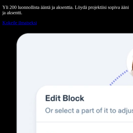
Yli 200 luonnollista ääntä ja aksenttia. Löydä projektiisi sopiva ääni
ja aksentti.
Kokeile ilmaiseksi