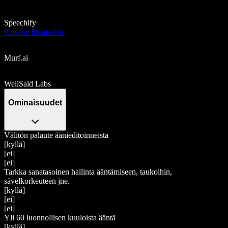
Speechify
Kokeile ilmaiseksi
Murf.ai
WellSaid Labs
Ominaisuudet
Välitön palaute äänieditoinneista
[kyllä]
[ei]
[ei]
Tarkka sanatasoinen hallinta ääntämiseen, taukoihin,
sävelkorkeuteen jne.
[kyllä]
[ei]
[ei]
Yli 60 luonnollisen kuuloista ääntä
[kyllä]