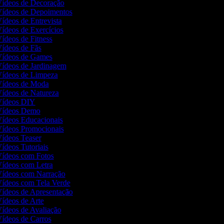
 Vídeos de Decoração
 Vídeos de Depoimentos
Vídeos de Entrevista
Vídeos de Exercícios
Vídeos de Fitness
 Vídeos de Fãs
 Vídeos de Games
 Vídeos de Jardinagem
 Vídeos de Limpeza
 Vídeos de Moda
 Vídeos de Natureza
 Vídeos DIY
 Vídeos Demo
 Vídeos Educacionais
 Vídeos Promocionais
 Vídeos Teaser
Vídeos Tutoriais
 Vídeos com Fotos
 Vídeos com Letra
 Vídeos com Narração
 Vídeos com Tela Verde
 Vídeos de Apresentação
 Vídeos de Arte
 Vídeos de Avaliação
 Vídeos de Carros