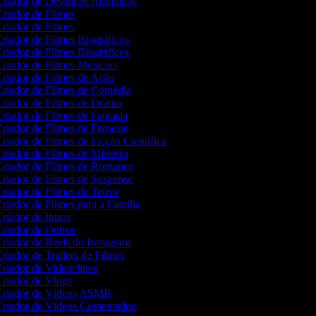
riador de Desenhos Animados
riador de Filmes
riador de Filmes
riador de Filmes Biográficos
riador de Filmes Biográficos
riador de Filmes Musicais
riador de Filmes de Ação
riador de Filmes de Comédia
riador de Filmes de Drama
riador de Filmes de Fantasia
riador de Filmes de Faroeste
riador de Filmes de Ficção Científica
riador de Filmes de Mistério
riador de Filmes de Romance
riador de Filmes de Suspense
riador de Filmes de Terror
riador de Filmes para a Família
riador de Intros
riador de Outros
riador de Reels do Instagram
riador de Trailers de Filmes
riador de Videoclipes
riador de Vlogs
riador de Vídeos ASMR
riador de Vídeos Comentados