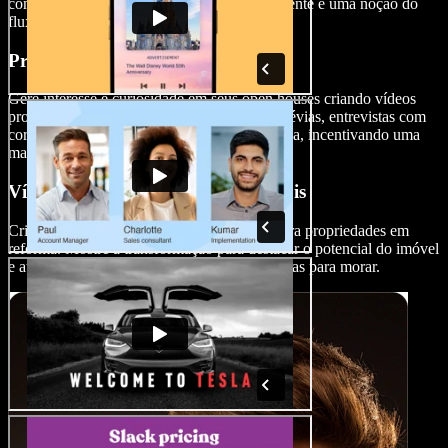
compradores em potencial uma visão abrangente e uma noção do
fluxo e layout da propriedade.
Promoção de Casa Aberta
Gere interesse e curiosidade em seus open houses criando vídeos
promocionais. Esses vídeos podem incluir prévias, entrevistas com
corretores de imóveis e imagens da vizinhança, incentivando uma
maior participação.
Vídeos de Renovação Antes e Depois
Crie vídeos envolventes de antes e depois para propriedades em
reforma. Mostre a transformação para destacar o potencial do imóvel
e atrair compradores em busca de casas prontas para morar.