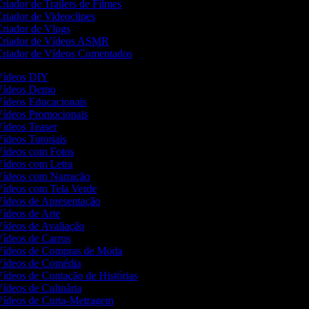
riador de Trailers de Filmes
riador de Videoclipes
riador de Vlogs
riador de Vídeos ASMR
riador de Vídeos Comentados
 Vídeos DIY
 Vídeos Demo
 Vídeos Educacionais
 Vídeos Promocionais
 Vídeos Teaser
Vídeos Tutoriais
 Vídeos com Fotos
 Vídeos com Letra
 Vídeos com Narração
 Vídeos com Tela Verde
 Vídeos de Apresentação
 Vídeos de Arte
 Vídeos de Avaliação
 Vídeos de Carros
 Vídeos de Compras de Moda
 Vídeos de Comédia
 Vídeos de Contação de Histórias
Vídeos de Culinária
 Vídeos de Curta-Metragem