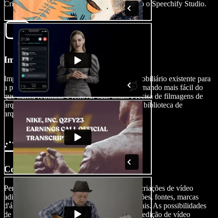
Crie um vídeo imobiliário em minutos usando o Speechify Studio.
Importe Seu Vídeo
Importe facilmente seu conteúdo de vídeo imobiliário existente para
a plataforma tocando em Imagens/Vídeos, tornando mais fácil do
que nunca reutilizar e renovar suas listas. Precisa de filmagens de
arquivo? Sem problemas. Navegue em nossa biblioteca de
arquivos.
Construa Seu Vídeo
Personalize seus vídeos de listagem e outras criações de vídeo
adicionando efeitos de vídeo com IA, transições, fontes, marcas
d'água, áudio, legendas, narrações e muito mais. As possibilidades
de edição são ilimitadas, com ferramentas de edição de vídeo