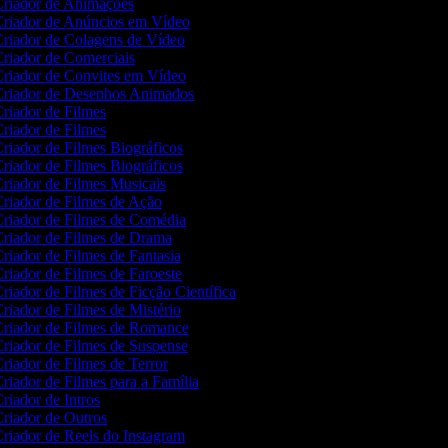
riador de Animações
riador de Anúncios em Vídeo
riador de Colagens de Vídeo
riador de Comerciais
riador de Convites em Vídeo
riador de Desenhos Animados
riador de Filmes
riador de Filmes
riador de Filmes Biográficos
riador de Filmes Biográficos
riador de Filmes Musicais
riador de Filmes de Ação
riador de Filmes de Comédia
riador de Filmes de Drama
riador de Filmes de Fantasia
riador de Filmes de Faroeste
riador de Filmes de Ficção Científica
riador de Filmes de Mistério
riador de Filmes de Romance
riador de Filmes de Suspense
riador de Filmes de Terror
riador de Filmes para a Família
riador de Intros
riador de Outros
riador de Reels do Instagram