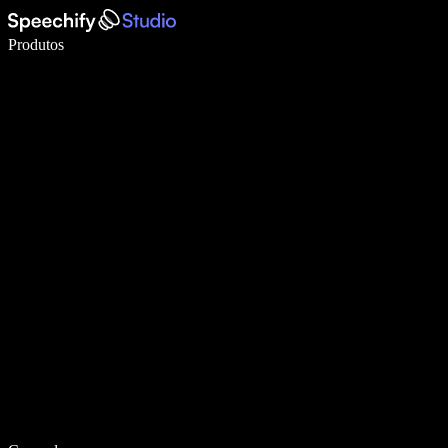
Escreva 5× mais rápido com a digitação por voz
Produtos
Saiba mais