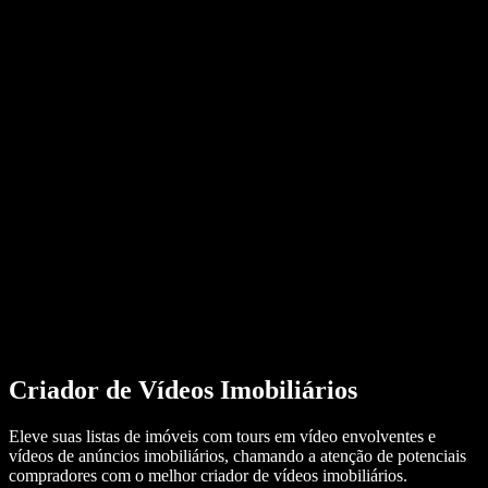
Conversor de PDF para áudio
Preços
Gerador de Voz com IA
Histórias de usuários
Ler Google Docs em voz alta
Estudos de caso B2B
Alterador de voz com IA
Avaliações
Apps que leem textos em voz alta
Imprensa
Leia para mim
Leitor de texto em voz
Empresarial
Fale com a equipe de vendas
Speechify para empresas e educação
Speechify para acesso ao trabalho
Speechify para DSA
Agentes de voz SIMBA
Speechify para desenvolvedores
Criador de Vídeos Imobiliários
Eleve suas listas de imóveis com tours em vídeo envolventes e
vídeos de anúncios imobiliários, chamando a atenção de potenciais
compradores com o melhor criador de vídeos imobiliários.