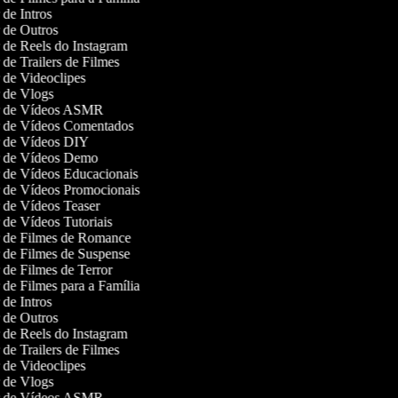
r de Intros
r de Outros
r de Reels do Instagram
r de Trailers de Filmes
r de Videoclipes
r de Vlogs
or de Vídeos ASMR
or de Vídeos Comentados
or de Vídeos DIY
or de Vídeos Demo
r de Vídeos Educacionais
or de Vídeos Promocionais
r de Vídeos Teaser
r de Vídeos Tutoriais
or de Filmes de Romance
r de Filmes de Suspense
r de Filmes de Terror
r de Filmes para a Família
r de Intros
r de Outros
r de Reels do Instagram
r de Trailers de Filmes
r de Videoclipes
r de Vlogs
or de Vídeos ASMR