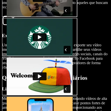
imobiliário que atendem tanto iniciantes quanto aqueles que buscam
recursos avançados.
Exporte Seu Vídeo
Uma vez que sua obra-prima esteja completa, exporte seu vídeo
imobiliário com apenas alguns cliques. Compartilhe seus vídeos
imobiliários profissionais em plataformas de redes sociais, canais do
YouTube ou use-os em anúncios direcionados no Facebook para
atrair novos clientes e engajar potenciais compradores de forma
eficaz.
Quando Usar Vídeos Imobiliários
Listagens de Propriedades
Melhore suas listagens de propriedades incorporando vídeos de alta
qualidade. Destaque as principais características e pontos fortes de
uma propriedade através de um tour virtual, proporcionando aos