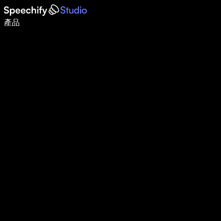
使用語音輸入，寫作速度提升 5 倍
產品
了解更多