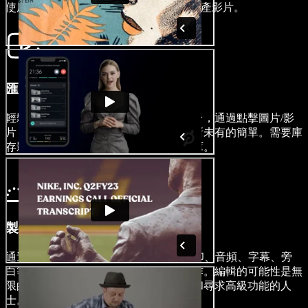
使用Speechify Studio在幾分鐘內製作房地產影片。
匯入您的影片
輕鬆將您現有的房地產影片內容匯入平台，通過點擊圖片/影
片，使重新利用和更新您的列表變得前所未有的簡單。需要庫
存影片？沒問題。瀏覽我們的庫存資料庫。
製作您的影片
通過添加AI影片效果、轉場、字體、水印、音頻、字幕、旁
白等來自訂您的列表影片和其他影片創作。編輯的可能性是無
限的，房地產影片編輯工具適合初學者和尋求高級功能的人
士。