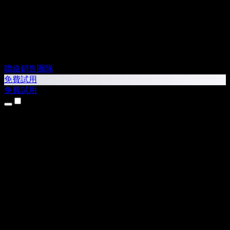
聯絡銷售團隊
免費試用
免費試用
產品
文字轉語音
iPhone 和 iPad App
Android App
Chrome 擴充功能
Edge 擴充功能