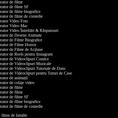
ator de filme
ator de filme SF
ator de filme biografice
ator de filme de comedie
eator Video Foto
eator Video Mac
ator Video Întrebări & Răspunsuri
eator de Desene Animate
ator de Filme Biografice
ator de Filme Horror
ator de Filme de Acțiune
ator de Reels pentru Instagram
ator de Videoclipuri Comice
ator de Videoclipuri Muzicale
ator de Videoclipuri Tutoriale de Dans
ator de Videoclipuri pentru Tururi de Case
ator de animații
ator de colaje video
ator de filme
ator de filme
ator de filme SF
ator de filme biografice
ator de filme de comedie
e filme de familie