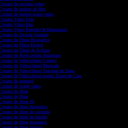
Creator de reclame video
Creator de trailere de film
Creator de trailere teaser video
Creator Video Foto
Creator Video Mac
Creator Video Întrebări & Răspunsuri
Creator de Desene Animate
Creator de Filme Biografice
Creator de Filme Horror
Creator de Filme de Acțiune
Creator de Reels pentru Instagram
Creator de Videoclipuri Comice
Creator de Videoclipuri Muzicale
Creator de Videoclipuri Tutoriale de Dans
Creator de Videoclipuri pentru Tururi de Case
Creator de animații
Creator de colaje video
Creator de filme
Creator de filme
Creator de filme SF
Creator de filme biografice
Creator de filme de comedie
Creator de filme de familie
Creator de filme dramatice
Creator de filme fantasy