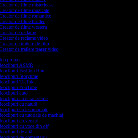
Creator de filme misterioase
Creator de filme muzicale
Creator de filme romantice
reator de filme thriller
Creator de filme western
Creator de reclame
Creator de reclame video
Creator de trailere de film
Creator de trailere teaser video
video promo
videoclipuri ASMR
ideoclipuri Fashion Haul
ideoclipuri Storytime
ideoclipuri TikTok
ideoclipuri YouTube
ideoclipuri auto
ideoclipuri cu ecran verde
ideoclipuri cu natură
ideoclipuri cu testimoniale
ideoclipuri cu tutoriale de machiaj
ideoclipuri cu versuri
ideoclipuri cu voce din off
deoclipuri de artă
ideoclipuri de comentariu