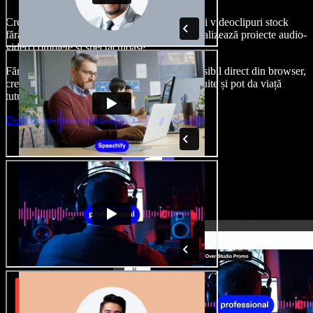
Creează voci din off, adaugă imagini, audio și videoclipuri stock
fără drepturi de autor, clonează-ți vocea și finalizează proiecte audio-
video complete și spectaculoase.
Fără curba clasică de învățare și cu totul accesibil direct din browser,
creatorii de conținut pot depăși limitele obișnuite și pot da viață
tuturor ideilor lor creative.
Deschide Studio