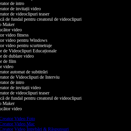
ator de intro
tor de invitații video
tor de videoclipuri teaser
 de fundal pentru creatorul de videoclipuri
 Maker
cător video
r video fitness
or video pentru Windows
r video pentru scurtmetraje
r de Videoclipuri Educaționale
r de dublare video
 de film
r video
tor automat de subtitrări
tor de Videoclipuri de Interviu
ator de intro
tor de invitații video
tor de videoclipuri teaser
 de fundal pentru creatorul de videoclipuri
 Maker
cător video
Creator Video Foto
Creator Video Mac
Creator Video Întrebări & Răspunsuri