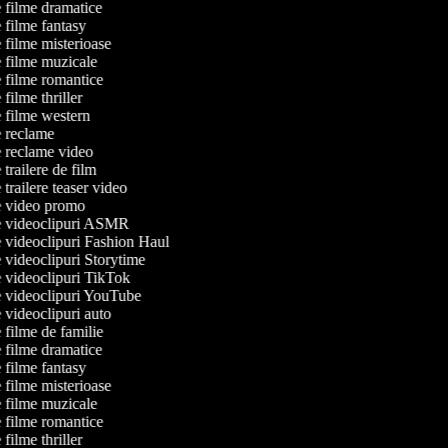
de filme dramatice
e filme fantasy
e filme misterioase
de filme muzicale
de filme romantice
e filme thriller
de filme western
de reclame
de reclame video
e trailere de film
e trailere teaser video
de video promo
de videoclipuri ASMR
de videoclipuri Fashion Haul
de videoclipuri Storytime
de videoclipuri TikTok
de videoclipuri YouTube
e videoclipuri auto
e filme de familie
de filme dramatice
e filme fantasy
e filme misterioase
de filme muzicale
de filme romantice
e filme thriller