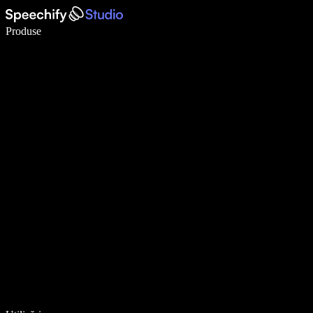
Scrie de 5× mai repede cu dictarea vocală
Produse
Află mai multe