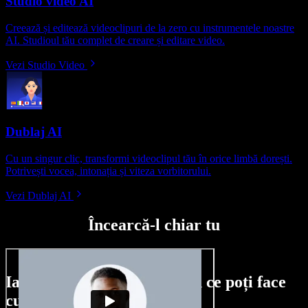
Studio video AI
Creează și editează videoclipuri de la zero cu instrumentele noastre
AI. Studioul tău complet de creare și editare video.
Vezi Studio Video
Dublaj AI
Cu un singur clic, transformi videoclipul tău în orice limbă dorești.
Potrivești vocea, intonația și viteza vorbitorului.
Vezi Dublaj AI
Încearcă-l chiar tu
Iată doar o mică mostră din ce poți face
cu Speechify Studio.