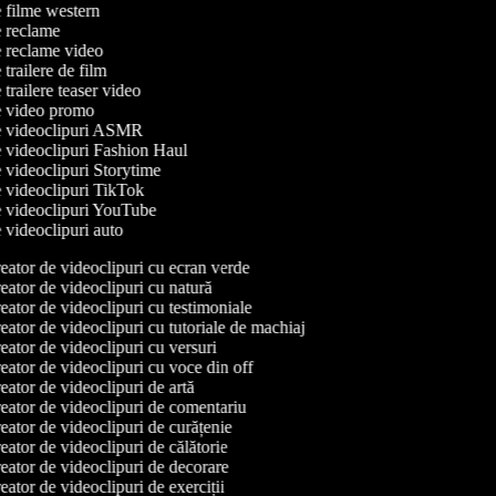
de filme western
de reclame
de reclame video
e trailere de film
e trailere teaser video
de video promo
de videoclipuri ASMR
de videoclipuri Fashion Haul
de videoclipuri Storytime
de videoclipuri TikTok
de videoclipuri YouTube
e videoclipuri auto
ator de videoclipuri cu ecran verde
ator de videoclipuri cu natură
ator de videoclipuri cu testimoniale
ator de videoclipuri cu tutoriale de machiaj
ator de videoclipuri cu versuri
ator de videoclipuri cu voce din off
ator de videoclipuri de artă
ator de videoclipuri de comentariu
ator de videoclipuri de curățenie
ator de videoclipuri de călătorie
ator de videoclipuri de decorare
ator de videoclipuri de exerciții