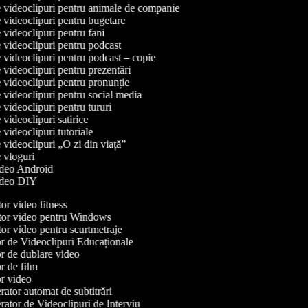
de videoclipuri pentru animale de companie
e videoclipuri pentru bugetare
e videoclipuri pentru fani
e videoclipuri pentru podcast
e videoclipuri pentru podcast – copie
e videoclipuri pentru prezentări
e videoclipuri pentru pronunție
e videoclipuri pentru social media
e videoclipuri pentru tururi
e videoclipuri satirice
e videoclipuri tutoriale
e videoclipuri „O zi din viață”
de vloguri
video Android
video DIY
r video fitness
or video pentru Windows
r video pentru scurtmetraje
r de Videoclipuri Educaționale
r de dublare video
 de film
r video
tor automat de subtitrări
tor de Videoclipuri de Interviu