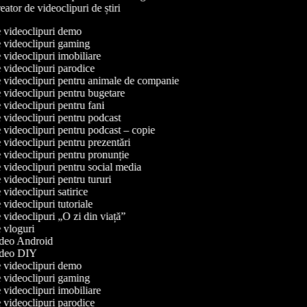
ator de videoclipuri de știri
de videoclipuri demo
de videoclipuri gaming
e videoclipuri imobiliare
e videoclipuri parodice
de videoclipuri pentru animale de companie
e videoclipuri pentru bugetare
e videoclipuri pentru fani
e videoclipuri pentru podcast
e videoclipuri pentru podcast – copie
e videoclipuri pentru prezentări
e videoclipuri pentru pronunție
e videoclipuri pentru social media
e videoclipuri pentru tururi
e videoclipuri satirice
e videoclipuri tutoriale
e videoclipuri „O zi din viață”
de vloguri
video Android
video DIY
de videoclipuri demo
de videoclipuri gaming
e videoclipuri imobiliare
e videoclipuri parodice