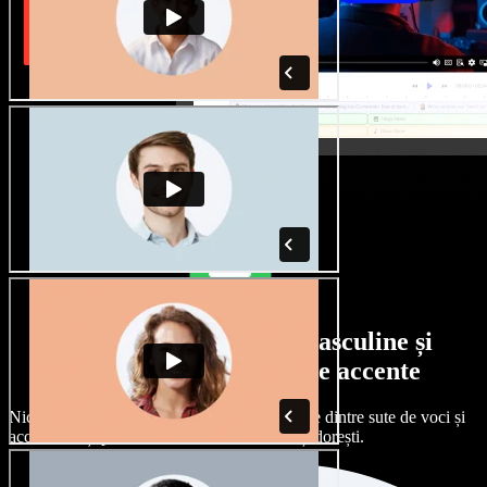
Selecție largă de voci masculine și
feminine, cu tot felul de accente
Niciun proiect nu trebuie să sune la fel. Alege dintre sute de voci și
accente AI și personalizează-le exact cum îți dorești.