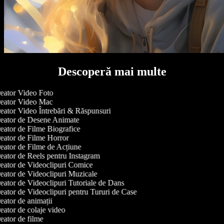
Descoperă mai multe
eator Video Foto
eator Video Mac
ator Video Întrebări & Răspunsuri
eator de Desene Animate
ator de Filme Biografice
ator de Filme Horror
ator de Filme de Acțiune
ator de Reels pentru Instagram
ator de Videoclipuri Comice
ator de Videoclipuri Muzicale
ator de Videoclipuri Tutoriale de Dans
ator de Videoclipuri pentru Tururi de Case
ator de animații
ator de colaje video
ator de filme