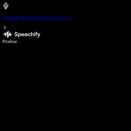
Speechify lansează dictarea prin voce
Scrie de 5× mai repede cu dictarea vocală
Produse
Află mai multe