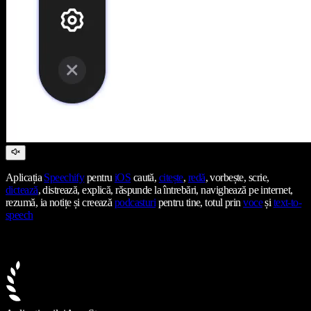
Aplicația
Speechify
pentru
iOS
caută,
citește
,
redă
, vorbește, scrie,
dictează
, distrează, explică, răspunde la întrebări, navighează pe internet,
rezumă, ia notițe și creează
podcasturi
pentru tine, totul prin
voce
și
text-to-
speech