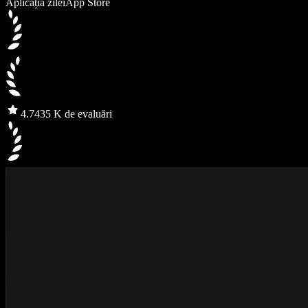
Aplicația zilei
App Store
4.7
435 K de evaluări