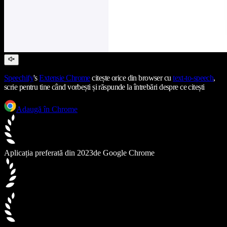
Speechify
's
Extensie Chrome
citește orice din browser cu
text-to-speech
,
scrie pentru tine când vorbești și răspunde la întrebări despre ce citești
Adaugă în Chrome
Aplicația preferată din 2023
de Google Chrome