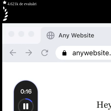
4.6
21k de evaluări