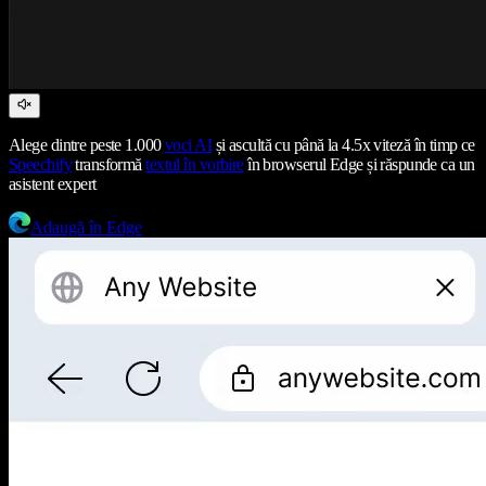
Alege dintre peste 1.000
voci AI
și ascultă cu până la 4.5x viteză în timp ce
Speechify
transformă
textul în vorbire
în browserul Edge și răspunde ca un
asistent expert
Adaugă în Edge