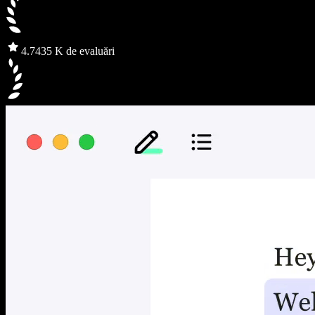
4.7
435 K de evaluări