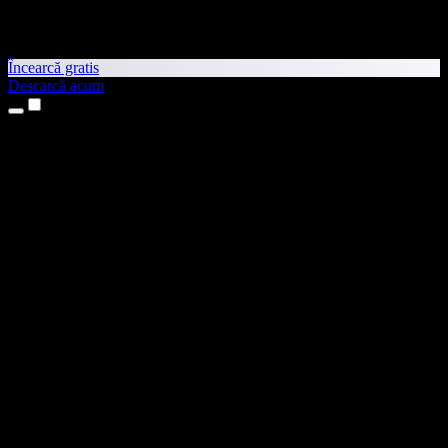
Încearcă gratis
Descarcă acum
Produse
Text transformat în vorbire
Aplicații pentru iPhone și iPad
Aplicație pentru Android
Extensie pentru Chrome
Extensie pentru Edge
Aplicație web
Aplicație pentru Mac
Aplicație pentru Windows