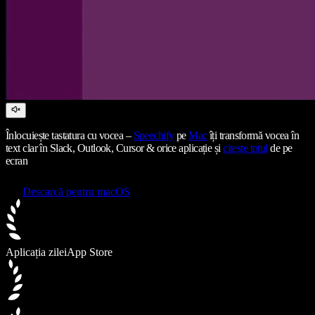
Înlocuiește tastatura cu vocea –
Speechify
pe
Mac
îți transformă vocea în
text clar în Slack, Outlook, Cursor & orice aplicație și
citește totul
de pe
ecran
Descarcă pentru macOS
Aplicația zilei
App Store