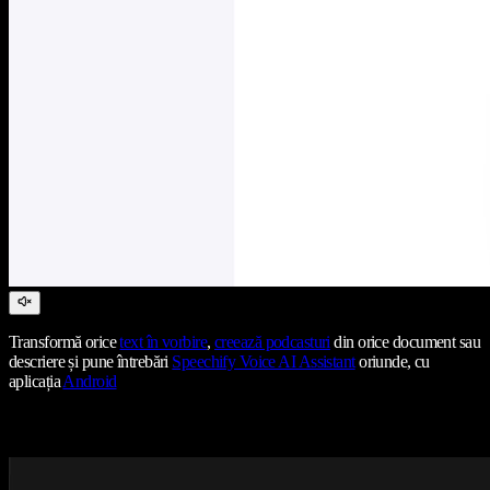
Transformă orice
text în vorbire
,
creează podcasturi
din orice document sau
descriere și pune întrebări
Speechify Voice AI Assistant
oriunde, cu
aplicația
Android