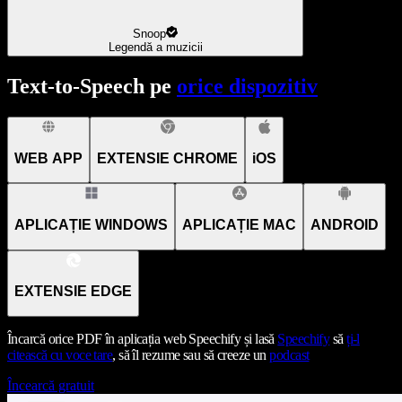
Snoop
Legendă a muzicii
Text-to-Speech pe
orice dispozitiv
WEB APP
EXTENSIE CHROME
iOS
APLICAȚIE WINDOWS
APLICAȚIE MAC
ANDROID
EXTENSIE EDGE
Încarcă orice PDF în aplicația web Speechify și lasă
Speechify
să
ți-l
citească cu voce tare
, să îl rezume sau să creeze un
podcast
Încearcă gratuit