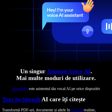
Un singur
Asistent Voice AI
.
Mai multe moduri de utilizare.
Speechify
este asistentul tău vocal AI pe orice dispozitiv
Text-to-Speech
AI care îți citește
Transformă PDF-uri, documente și altele în
voci AI
realiste,