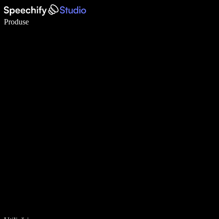
Scrie de 5× mai repede cu dictarea vocală
Produse
Află mai multe