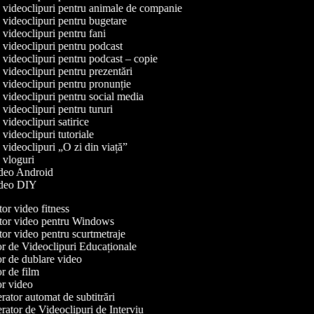
e videoclipuri pentru animale de companie
e videoclipuri pentru bugetare
e videoclipuri pentru fani
e videoclipuri pentru podcast
e videoclipuri pentru podcast – copie
e videoclipuri pentru prezentări
e videoclipuri pentru pronunție
e videoclipuri pentru social media
e videoclipuri pentru tururi
e videoclipuri satirice
e videoclipuri tutoriale
e videoclipuri „O zi din viață”
e vloguri
video Android
video DIY
or video fitness
or video pentru Windows
or video pentru scurtmetraje
r de Videoclipuri Educaționale
r de dublare video
r de film
r video
ator automat de subtitrări
ator de Videoclipuri de Interviu