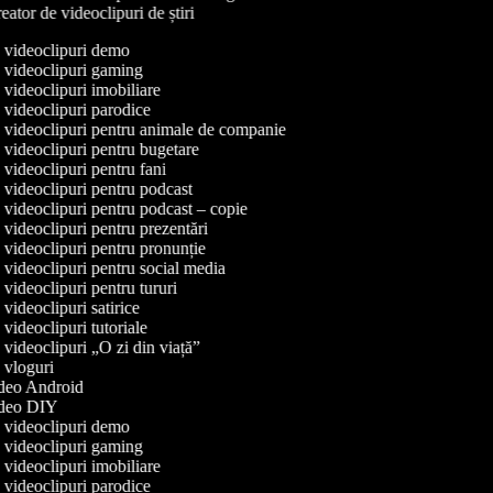
ator de videoclipuri de știri
de videoclipuri demo
e videoclipuri gaming
e videoclipuri imobiliare
e videoclipuri parodice
e videoclipuri pentru animale de companie
e videoclipuri pentru bugetare
e videoclipuri pentru fani
e videoclipuri pentru podcast
e videoclipuri pentru podcast – copie
e videoclipuri pentru prezentări
e videoclipuri pentru pronunție
e videoclipuri pentru social media
e videoclipuri pentru tururi
e videoclipuri satirice
e videoclipuri tutoriale
e videoclipuri „O zi din viață”
e vloguri
video Android
video DIY
de videoclipuri demo
e videoclipuri gaming
e videoclipuri imobiliare
e videoclipuri parodice