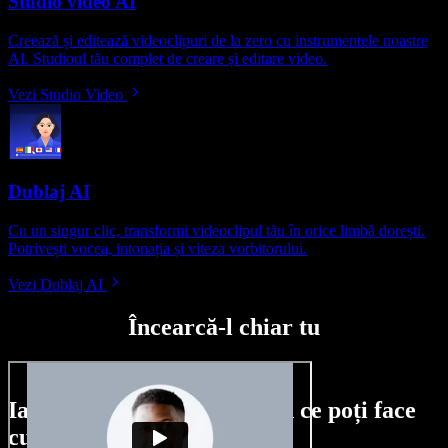
Studio video AI
Creează și editează videoclipuri de la zero cu instrumentele noastre
AI. Studioul tău complet de creare și editare video.
Vezi Studio Video
Dublaj AI
Cu un singur clic, transformi videoclipul tău în orice limbă dorești.
Potrivești vocea, intonația și viteza vorbitorului.
Vezi Dublaj AI
Încearcă-l chiar tu
Iată doar o mică mostră din ce poți face
cu Speechify Studio.