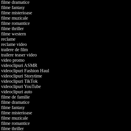
e filme dramatice
e filme fantasy
e filme misterioase
e filme muzicale
e filme romantice
 filme thriller
e filme western
de reclame
de reclame video
e trailere de film
e trailere teaser video
de video promo
de videoclipuri ASMR
e videoclipuri Fashion Haul
e videoclipuri Storytime
e videoclipuri TikTok
de videoclipuri YouTube
e videoclipuri auto
e filme de familie
e filme dramatice
e filme fantasy
e filme misterioase
e filme muzicale
e filme romantice
 filme thriller