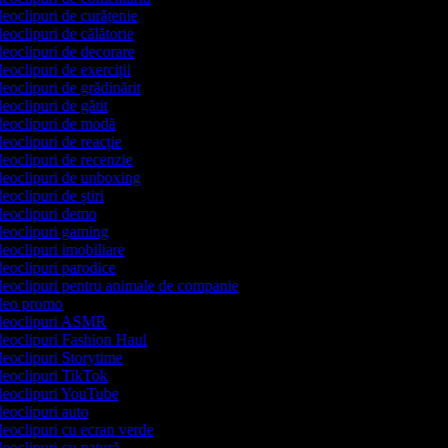
deoclipuri de curățenie
deoclipuri de călătorie
ideoclipuri de decorare
deoclipuri de exerciții
deoclipuri de grădinărit
deoclipuri de gătit
ideoclipuri de modă
deoclipuri de reacție
ideoclipuri de recenzie
ideoclipuri de unboxing
deoclipuri de știri
ideoclipuri demo
ideoclipuri gaming
deoclipuri imobiliare
ideoclipuri parodice
ideoclipuri pentru animale de companie
video promo
videoclipuri ASMR
ideoclipuri Fashion Haul
ideoclipuri Storytime
ideoclipuri TikTok
ideoclipuri YouTube
ideoclipuri auto
ideoclipuri cu ecran verde
deoclipuri cu natură