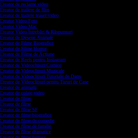
Creator de reclame video
Creator de trailere de film
Creator de trailere teaser video
Creator Video Foto
Creator Video Mac
Creator Video Întrebări & Răspunsuri
Creator de Desene Animate
Creator de Filme Biografice
Creator de Filme Horror
Creator de Filme de Acțiune
Creator de Reels pentru Instagram
Creator de Videoclipuri Comice
Creator de Videoclipuri Muzicale
Creator de Videoclipuri Tutoriale de Dans
Creator de Videoclipuri pentru Tururi de Case
Creator de animații
Creator de colaje video
Creator de filme
Creator de filme
Creator de filme SF
Creator de filme biografice
Creator de filme de comedie
Creator de filme de familie
Creator de filme dramatice
Creator de filme fantasy