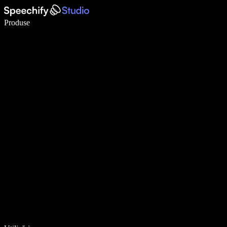
Scrie de 5× mai repede cu dictarea vocală
Produse
Află mai multe