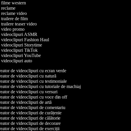
e filme western
de reclame
de reclame video
e trailere de film
e trailere teaser video
de video promo
de videoclipuri ASMR
e videoclipuri Fashion Haul
e videoclipuri Storytime
e videoclipuri TikTok
de videoclipuri YouTube
e videoclipuri auto
eator de videoclipuri cu ecran verde
ator de videoclipuri cu natură
ator de videoclipuri cu testimoniale
ator de videoclipuri cu tutoriale de machiaj
ator de videoclipuri cu versuri
ator de videoclipuri cu voce din off
ator de videoclipuri de artă
eator de videoclipuri de comentariu
ator de videoclipuri de curățenie
ator de videoclipuri de călătorie
eator de videoclipuri de decorare
ator de videoclipuri de exerciții