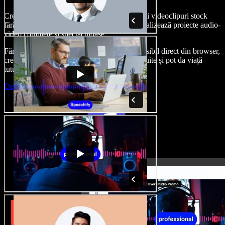
Creează voci din off, adaugă imagini, audio și videoclipuri stock
fără drepturi de autor, clonează-ți vocea și finalizează proiecte audio-
video complete și spectaculoase.
Fără curba clasică de învățare și cu totul accesibil direct din browser,
creatorii de conținut pot depăși limitele obișnuite și pot da viață
tuturor ideilor lor creative.
Deschide Studio