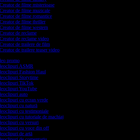
Creator de filme misterioase
Creator de filme muzicale
Creator de filme romantice
Creator de filme thriller
Creator de filme western
Creator de reclame
Creator de reclame video
Creator de trailere de film
Creator de trailere teaser video
video promo
videoclipuri ASMR
ideoclipuri Fashion Haul
ideoclipuri Storytime
ideoclipuri TikTok
ideoclipuri YouTube
ideoclipuri auto
ideoclipuri cu ecran verde
deoclipuri cu natură
deoclipuri cu testimoniale
deoclipuri cu tutoriale de machiaj
deoclipuri cu versuri
deoclipuri cu voce din off
deoclipuri de artă
ideoclipuri de comentariu