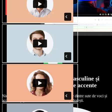
Selecție largă de voci masculine și
feminine, cu tot felul de accente
Niciun proiect nu trebuie să sune la fel. Alege dintre sute de voci și
accente AI și personalizează-le exact cum îți dorești.