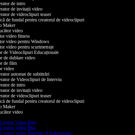
ator de intro
tor de invitații video
ator de videoclipuri teaser
ă de fundal pentru creatorul de videoclipuri
o Maker
cător video
or video fitness
or video pentru Windows
or video pentru scurtmetraje
r de Videoclipuri Educaționale
r de dublare video
r de film
r video
ator automat de subtitrări
ator de Videoclipuri de Interviu
ator de intro
tor de invitații video
ator de videoclipuri teaser
ă de fundal pentru creatorul de videoclipuri
o Maker
cător video
Creator Video Foto
Creator Video Mac
Creator Video Întrebări & Răspunsuri