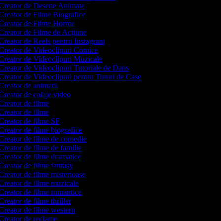
Creator de Desene Animate
Creator de Filme Biografice
Creator de Filme Horror
Creator de Filme de Acțiune
Creator de Reels pentru Instagram
Creator de Videoclipuri Comice
Creator de Videoclipuri Muzicale
Creator de Videoclipuri Tutoriale de Dans
Creator de Videoclipuri pentru Tururi de Case
reator de animații
reator de colaje video
reator de filme
reator de filme
Creator de filme SF
reator de filme biografice
Creator de filme de comedie
reator de filme de familie
Creator de filme dramatice
reator de filme fantasy
reator de filme misterioase
Creator de filme muzicale
Creator de filme romantice
reator de filme thriller
Creator de filme western
Creator de reclame