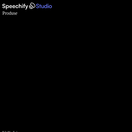
Scrie de 5× mai repede cu dictarea vocală
Produse
Află mai multe