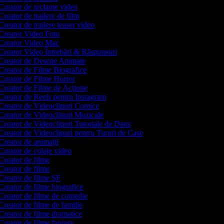
Creator de reclame video
reator de trailere de film
reator de trailere teaser video
Creator Video Foto
Creator Video Mac
Creator Video Întrebări & Răspunsuri
Creator de Desene Animate
Creator de Filme Biografice
Creator de Filme Horror
Creator de Filme de Acțiune
Creator de Reels pentru Instagram
Creator de Videoclipuri Comice
Creator de Videoclipuri Muzicale
Creator de Videoclipuri Tutoriale de Dans
Creator de Videoclipuri pentru Tururi de Case
reator de animații
reator de colaje video
reator de filme
reator de filme
Creator de filme SF
reator de filme biografice
Creator de filme de comedie
reator de filme de familie
Creator de filme dramatice
reator de filme fantasy