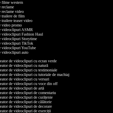
de filme western
de reclame
de reclame video
e trailere de film
e trailere teaser video
de video promo
de videoclipuri ASMR
de videoclipuri Fashion Haul
de videoclipuri Storytime
de videoclipuri TikTok
de videoclipuri YouTube
de videoclipuri auto
ator de videoclipuri cu ecran verde
ator de videoclipuri cu natură
ator de videoclipuri cu testimoniale
ator de videoclipuri cu tutoriale de machiaj
ator de videoclipuri cu versuri
ator de videoclipuri cu voce din off
ator de videoclipuri de artă
ator de videoclipuri de comentariu
ator de videoclipuri de curățenie
ator de videoclipuri de călătorie
ator de videoclipuri de decorare
ator de videoclipuri de exerciții