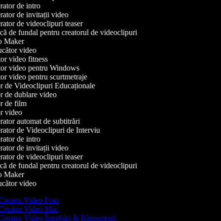
tor de intro
tor de invitații video
tor de videoclipuri teaser
 de fundal pentru creatorul de videoclipuri
 Maker
cător video
r video fitness
or video pentru Windows
r video pentru scurtmetraje
 de Videoclipuri Educaționale
 de dublare video
 de film
 video
tor automat de subtitrări
tor de Videoclipuri de Interviu
tor de intro
tor de invitații video
tor de videoclipuri teaser
 de fundal pentru creatorul de videoclipuri
 Maker
cător video
Creator Video Foto
Creator Video Mac
Creator Video Întrebări & Răspunsuri