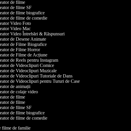
ator de filme
ator de filme SF
ator de filme biografice
ator de filme de comedie
ator Video Foto
eator Video Mac
ator Video Întrebări & Răspunsuri
eator de Desene Animate
ator de Filme Biografice
ator de Filme Horror
ator de Filme de Acțiune
ator de Reels pentru Instagram
ator de Videoclipuri Comice
ator de Videoclipuri Muzicale
ator de Videoclipuri Tutoriale de Dans
ator de Videoclipuri pentru Tururi de Case
ator de animații
ator de colaje video
ator de filme
ator de filme
ator de filme SF
ator de filme biografice
ator de filme de comedie
e filme de familie