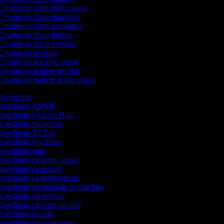
reator de filme misterioase
Creator de filme muzicale
Creator de filme romantice
reator de filme thriller
Creator de filme western
Creator de reclame
Creator de reclame video
reator de trailere de film
reator de trailere teaser video
video promo
videoclipuri ASMR
ideoclipuri Fashion Haul
ideoclipuri Storytime
ideoclipuri TikTok
videoclipuri YouTube
ideoclipuri auto
ideoclipuri cu ecran verde
ideoclipuri cu natură
ideoclipuri cu testimoniale
ideoclipuri cu tutoriale de machiaj
ideoclipuri cu versuri
ideoclipuri cu voce din off
ideoclipuri de artă
ideoclipuri de comentariu