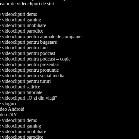
ator de videoclipuri de știri
de videoclipuri demo
de videoclipuri gaming
de videoclipuri imobiliare
de videoclipuri parodice
de videoclipuri pentru animale de companie
de videoclipuri pentru bugetare
e videoclipuri pentru fani
de videoclipuri pentru podcast
de videoclipuri pentru podcast – copie
e videoclipuri pentru prezentări
de videoclipuri pentru pronunție
de videoclipuri pentru social media
e videoclipuri pentru tururi
e videoclipuri satirice
e videoclipuri tutoriale
e videoclipuri „O zi din viață”
de vloguri
video Android
video DIY
de videoclipuri demo
de videoclipuri gaming
de videoclipuri imobiliare
de videoclipuri parodice