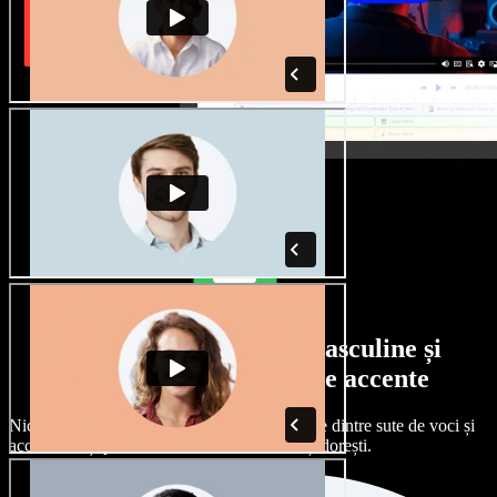
Selecție largă de voci masculine și
feminine, cu tot felul de accente
Niciun proiect nu trebuie să sune la fel. Alege dintre sute de voci și
accente AI și personalizează-le exact cum îți dorești.