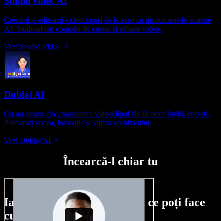
Studio video AI
Creează și editează videoclipuri de la zero cu instrumentele noastre
AI. Studioul tău complet de creare și editare video.
Vezi Studio Video
Dublaj AI
Cu un singur clic, transformi videoclipul tău în orice limbă dorești.
Potrivești vocea, intonația și viteza vorbitorului.
Vezi Dublaj AI
Încearcă-l chiar tu
Iată doar o mică mostră din ce poți face
cu Speechify Studio.