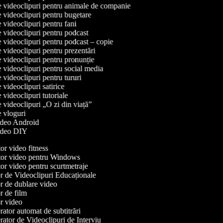
de videoclipuri pentru animale de companie
de videoclipuri pentru bugetare
e videoclipuri pentru fani
de videoclipuri pentru podcast
de videoclipuri pentru podcast – copie
e videoclipuri pentru prezentări
de videoclipuri pentru pronunție
de videoclipuri pentru social media
e videoclipuri pentru tururi
e videoclipuri satirice
e videoclipuri tutoriale
e videoclipuri „O zi din viață”
de vloguri
video Android
video DIY
r video fitness
or video pentru Windows
r video pentru scurtmetraje
 de Videoclipuri Educaționale
 de dublare video
 de film
 video
tor automat de subtitrări
tor de Videoclipuri de Interviu