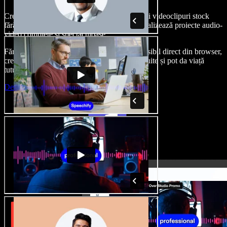
Creează voci din off, adaugă imagini, audio și videoclipuri stock
fără drepturi de autor, clonează-ți vocea și finalizează proiecte audio-
video complete și spectaculoase.
Fără curba clasică de învățare și cu totul accesibil direct din browser,
creatorii de conținut pot depăși limitele obișnuite și pot da viață
tuturor ideilor lor creative.
Deschide Studio