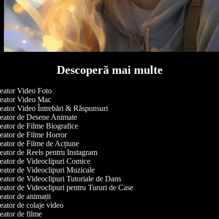
Descoperă mai multe
ator Video Foto
eator Video Mac
ator Video Întrebări & Răspunsuri
eator de Desene Animate
ator de Filme Biografice
ator de Filme Horror
ator de Filme de Acțiune
ator de Reels pentru Instagram
ator de Videoclipuri Comice
ator de Videoclipuri Muzicale
ator de Videoclipuri Tutoriale de Dans
ator de Videoclipuri pentru Tururi de Case
ator de animații
ator de colaje video
ator de filme