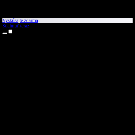
Vyskúšajte zdarma
Stiahnuť teraz
Produkty
Prevod textu na reč
Aplikácie pre iPhone a iPad
Aplikácia pre Android
Rozšírenie pre Chrome
Rozšírenie pre Edge
Webová aplikácia
Aplikácia pre Mac
Aplikácia pre Windows