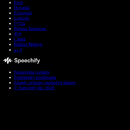
Eesti
Hrvatski
Ελληνικά
Lietuvių
עברית
Bahasa Indonesia
বাংলা
Català
Bahasa Melayu
اردو
Nastavenia cookies
Podmienky používania
Zásady ochrany osobných údajov
© Speechify Inc 2026