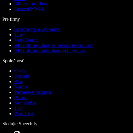
Klonovanie hlasu
Speechify Work
Pre firmy
Speechify pre vývojárov
Tímy
Vzdelávanie
API dokumentácia pre prevod textu na reč
API dokumentácia hlasových agentov
Spoločnosť
O nás
Kontakt
Blog
Kariéra
Partnerský program
Pomoc
Stav služby
Tlač
Brand Kit
Sledujte Speechify