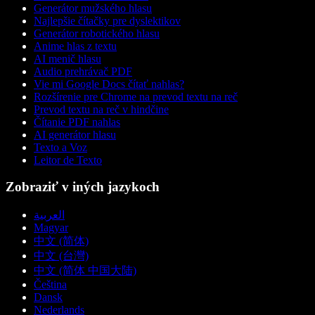
Generátor mužského hlasu
Najlepšie čítačky pre dyslektikov
Generátor robotického hlasu
Anime hlas z textu
AI menič hlasu
Audio prehrávač PDF
Vie mi Google Docs čítať nahlas?
Rozšírenie pre Chrome na prevod textu na reč
Prevod textu na reč v hindčine
Čítanie PDF nahlas
AI generátor hlasu
Texto a Voz
Leitor de Texto
Zobraziť v iných jazykoch
العربية
Magyar
中文 (简体)
中文 (台灣)
中文 (简体 中国大陆)
Čeština
Dansk
Nederlands