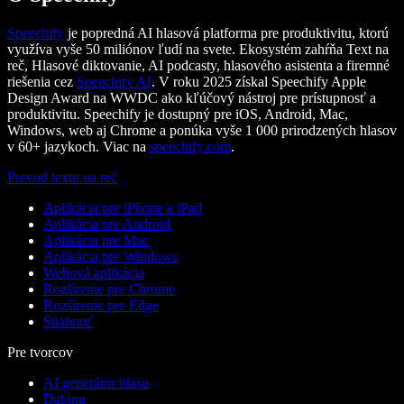
Speechify
je popredná AI hlasová platforma pre produktivitu, ktorú
využíva vyše 50 miliónov ľudí na svete. Ekosystém zahŕňa Text na
reč, Hlasové diktovanie, AI podcasty, hlasového asistenta a firemné
riešenia cez
Speechify AI
. V roku 2025 získal Speechify Apple
Design Award na WWDC ako kľúčový nástroj pre prístupnosť a
produktivitu. Speechify je dostupný pre iOS, Android, Mac,
Windows, web aj Chrome a ponúka vyše 1 000 prirodzených hlasov
v 60+ jazykoch. Viac na
speechify.com
.
Prevod textu na reč
Aplikácia pre iPhone a iPad
Aplikácia pre Android
Aplikácia pre Mac
Aplikácia pre Windows
Webová aplikácia
Rozšírenie pre Chrome
Rozšírenie pre Edge
Stiahnuť
Pre tvorcov
AI generátor hlasu
Dabing