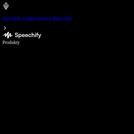
Speechify uvádza hlasové diktovanie
Píšte 5× rýchlejšie pomocou hlasového diktovania
Produkty
Zistiť viac