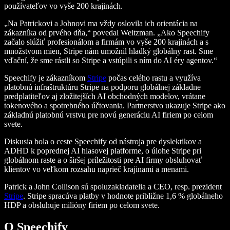
používateľov vo vyše 200 krajinách.
„Na Patrickovi a Johnovi ma vždy oslovila ich orientácia na
zákazníka od prvého dňa,“ povedal Weitzman. „Ako Speechify
začalo slúžiť profesionálom a firmám vo vyše 200 krajinách a s
množstvom mien, Stripe nám umožnil hladký globálny rast. Sme
vďační, že sme rástli so Stripe a vstúpili s ním do AI éry agentov.“
Speechify je zákazníkom
Stripe
počas celého rastu a využíva
platobnú infraštruktúru Stripe na podporu globálnej základne
predplatiteľov aj zložitejších AI obchodných modelov, vrátane
tokenového a spotrebného účtovania. Partnerstvo ukazuje Stripe ako
základnú platobnú vrstvu pre novú generáciu AI firiem po celom
svete.
Diskusia bola o ceste Speechify od nástroja pre dyslektikov a
ADHD k poprednej AI hlasovej platforme, o úlohe Stripe pri
globálnom raste a o širšej príležitosti pre AI firmy obsluhovať
klientov vo veľkom rozsahu naprieč krajinami a menami.
Patrick a John Collison sú spoluzakladatelia a CEO, resp. prezident
Stripe
. Stripe spracúva platby v hodnote približne 1,6 % globálneho
HDP a obsluhuje milióny firiem po celom svete.
O Speechify