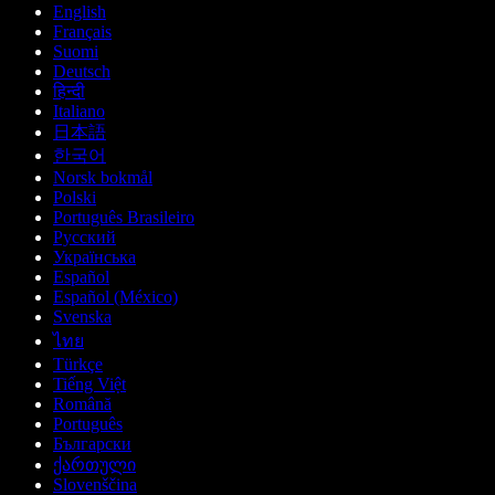
English
Français
Suomi
Deutsch
हिन्दी
Italiano
日本語
한국어
Norsk bokmål
Polski
Português Brasileiro
Русский
Українська
Español
Español (México)
Svenska
ไทย
Türkçe
Tiếng Việt
Română
Português
Български
ქართული
Slovenščina