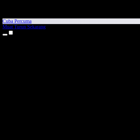
Cuba Percuma
Muat Turun Sekarang
Produk
Teks kepada Pertuturan
Aplikasi iPhone & iPad
Aplikasi Android
Sambungan Chrome
Sambungan Edge
Aplikasi Web
Aplikasi Mac
Aplikasi Windows