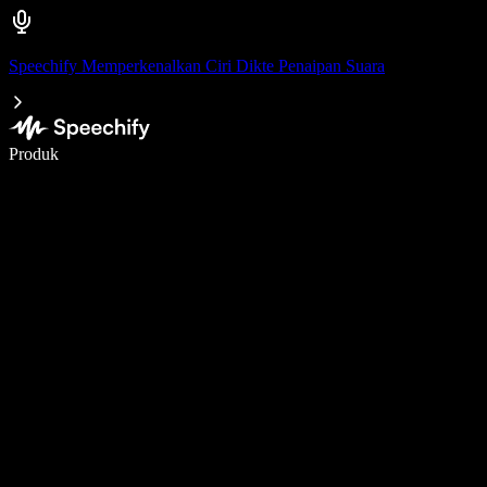
Speechify Memperkenalkan Ciri Dikte Penaipan Suara
Tulis 5× lebih pantas dengan menaip menggunakan suara
Produk
Ketahui Lebih Lanjut