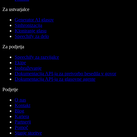
Za ustvarjalce
Generator AI glasov
Sinhronizacija
Kloniranje glasu
Speechify za delo
Za podjetja
Speechify za razvijalce
Ekipe
Izobraževanje
Dokumentacija API-ja za pretvorbo besedila v govor
Dokumentacija API-ja za glasovne agente
Podjetje
O nas
Kontakt
Blog
Kariera
Partnerji
Pomoč
Stanje storitve