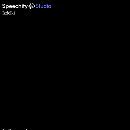
Pišite 5× hitreje z narekovanjem
Izdelki
Več o tem