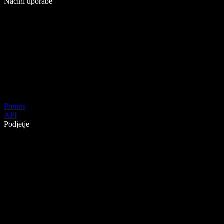
Načini uporabe
Prenos
API
Podjetje