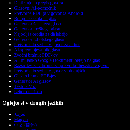
Diktiranje in prepis govora
Glasovni AI-pomočnik
Pretvorba PDF-ja v govor za Android
Branje besedila na glas
Generator ženskega glasu
Generator moškega glasu
Najboljša orodja za disleksijo
Generator robotskega glasu
Pretvorba besedila v govor za anime
AI-spreminjevalnik glasu
Zvočni bralnik PDF-jev
Ali mi lahko Google Dokumenti berejo na glas
Razširitev za Chrome za pretvorbo besedila v govor
Pretvorba besedila v govor v hindujščini
Glasno branje PDF-jev
Generator AI glasov
Texto a Voz
Leitor de Texto
Oglejte si v drugih jezikih
العربية
Magyar
中文 (简体)