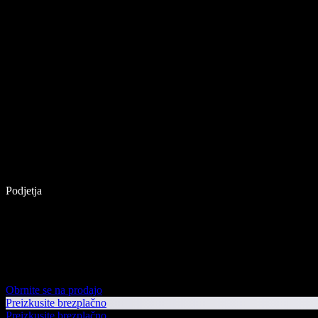
Podjetja
Obrnite se na prodajo
Preizkusite brezplačno
Preizkusite brezplačno