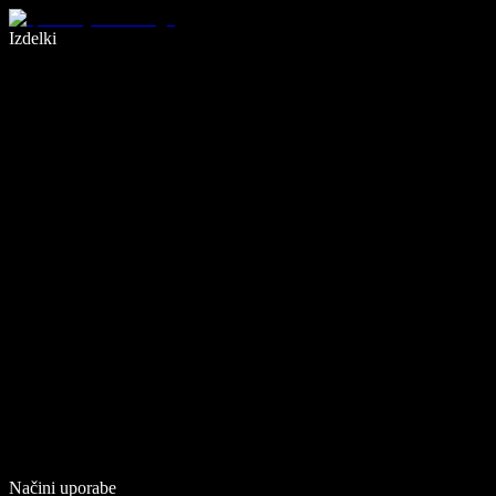
Pišite 5× hitreje z narekovanjem
Izdelki
Več o tem
Načini uporabe