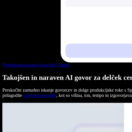
Preizkusite celoten Speechify Studio
Takojšen in naraven AI govor za delček ce
Preskočite zamudno iskanje govorcev in dolge produkcijske roke s Sp
prilagodite
govorne posnetke
, kot so višina, ton, tempo in izgovorjava