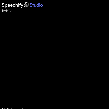
Pišite 5× hitreje z narekovanjem
Izdelki
Več o tem