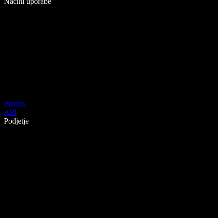
Načini uporabe
Prenos
API
Podjetje