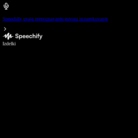
Speechify uvaja prepoznavanje govora in narekovanje
Pišite 5× hitreje z narekovanjem
Izdelki
Več o tem