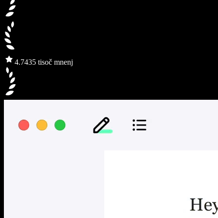
4.7
435 tisoč mnenj