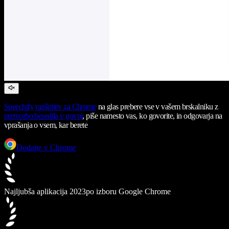
Speechify
razširitev za Chrome
na glas prebere vse v vašem brskalniku z
pretvorbo besedila v govor
, piše namesto vas, ko govorite, in odgovarja na
vprašanja o vsem, kar berete
Dodajte v Chrome
Najljubša aplikacija 2023
po izboru Google Chrome