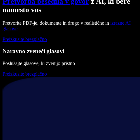
Pretvorba besedila v govor
z AI, ki bere
namesto vas
Pretvorite PDF-je, dokumente in drugo v realistične in
izrazne
AI
glasove
Preizkusite brezplačno
Naravno zveneči glasovi
Poslušajte glasove, ki zvenijo pristno
Preizkusite brezplačno