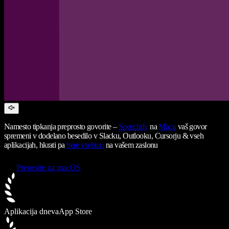
Namesto tipkanja preprosto govorite –
Speechify
na
Macu
vaš govor
spremeni v dodelano besedilo v Slacku, Outlooku, Cursorju & vseh
aplikacijah, hkrati pa
bere vsebino
na vašem zaslonu
Prenesite za macOS
Aplikacija dneva
App Store