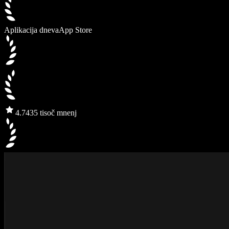
Aplikacija dneva
App Store
4.7
435 tisoč mnenj