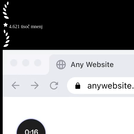
4.6
21 tisoč mnenj