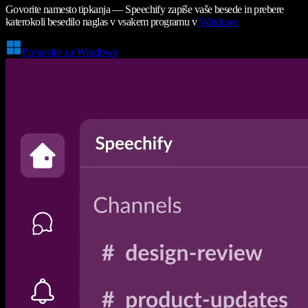
Govorite namesto tipkanja — Speechify zapiše vaše besede in prebere
katerokoli besedilo naglas v vsakem programu v
Windows
Prenesite za Windows