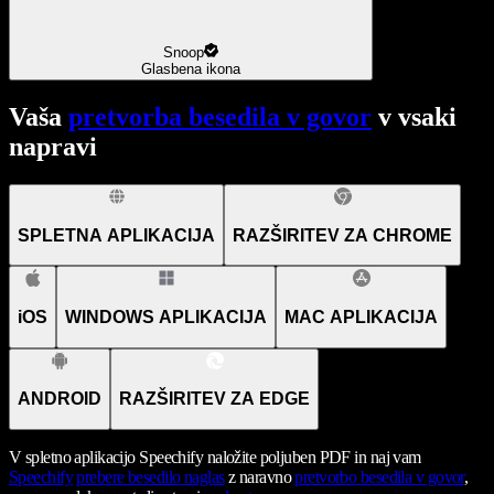
Snoop
Glasbena ikona
Vaša
pretvorba besedila v govor
v vsaki
napravi
SPLETNA APLIKACIJA
RAZŠIRITEV ZA CHROME
iOS
WINDOWS APLIKACIJA
MAC APLIKACIJA
ANDROID
RAZŠIRITEV ZA EDGE
V spletno aplikacijo Speechify naložite poljuben PDF in naj vam
Speechify
prebere besedilo naglas
z naravno
pretvorbo besedila v govor
,