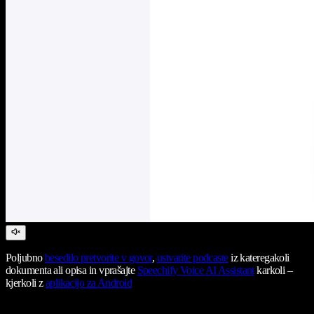
Poljubno
besedilo pretvorite v govor
,
ustvarite podcaste
iz kateregakoli
dokumenta ali opisa in vprašajte
Speechify Voice AI Assistant
karkoli –
kjerkoli z
aplikacijo za Android