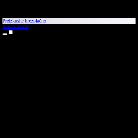
Preizkusite brezplačno
Prenesite zdaj
Izdelki
Pretvorba besedila v govor
Aplikaciji za iPhone in iPad
Aplikacija za Android
Razširitev za Chrome
Razširitev za Edge
Spletna aplikacija
Aplikacija za Mac
Aplikacija za Windows