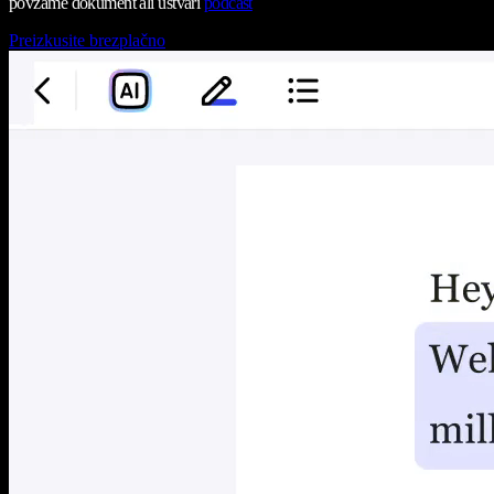
povzame dokument ali ustvari
podcast
Preizkusite brezplačno