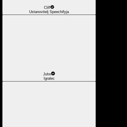
Cliff
Ustanovitelj Speechifyja
John
Igralec