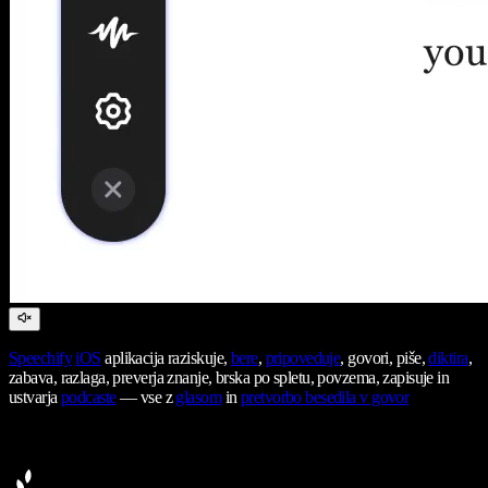
Speechify
iOS
aplikacija raziskuje,
bere
,
pripoveduje
, govori, piše,
diktira
,
zabava, razlaga, preverja znanje, brska po spletu, povzema, zapisuje in
ustvarja
podcaste
— vse z
glasom
in
pretvorbo besedila v govor