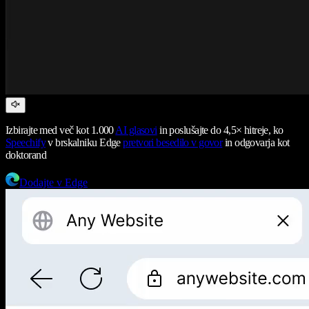
Izbirajte med več kot 1.000
AI glasovi
in poslušajte do 4,5× hitreje, ko
Speechify
v brskalniku Edge
pretvori besedilo v govor
in odgovarja kot
doktorand
Dodajte v Edge