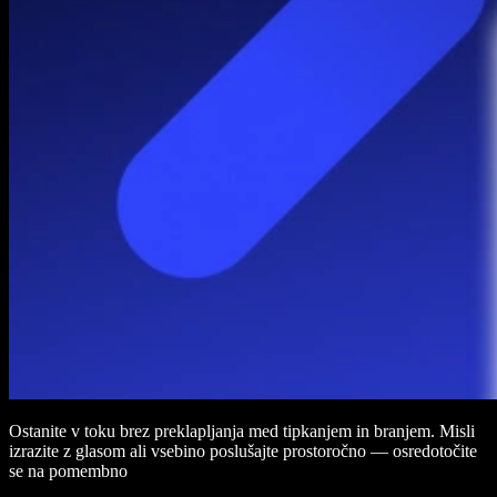
Ostanite v toku brez preklapljanja med tipkanjem in branjem. Misli
izrazite z glasom ali vsebino poslušajte prostoročno — osredotočite
se na pomembno