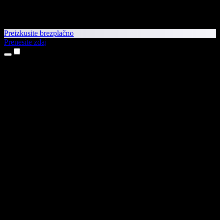
Preizkusite brezplačno
Prenesite zdaj
Izdelki
Pretvorba besedila v govor
Aplikaciji za iPhone in iPad
Aplikacija za Android
Razširitev za Chrome
Razširitev za Edge
Spletna aplikacija
Aplikacija za Mac
Aplikacija za Windows