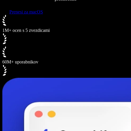
Prenesi za macOS
1M+ ocen s 5 zvezdicami
60M+ uporabnikov