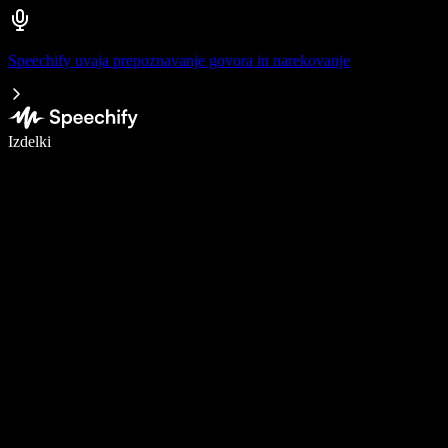
Speechify uvaja prepoznavanje govora in narekovanje
Pišite 5× hitreje z narekovanjem
Izdelki
Več o tem