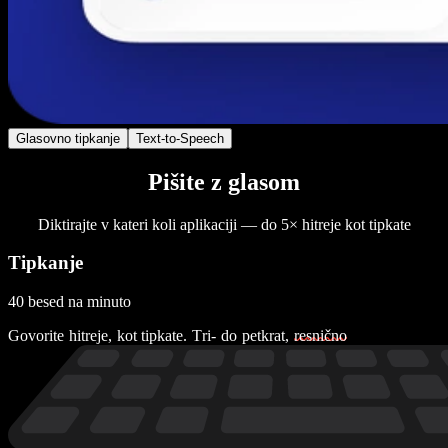
Glasovno tipkanje
Text-to-Speech
Pišite z glasom
Diktirajte v kateri koli aplikaciji — do 5× hitreje kot tipkate
Tipkanje
40 besed na minuto
G
o
v
o
r
i
t
e
h
i
t
r
e
j
e
,
k
o
t
t
i
p
k
a
t
e
.
T
r
i
-
d
o
p
e
t
k
r
a
t
,
r
e
s
n
i
č
n
o