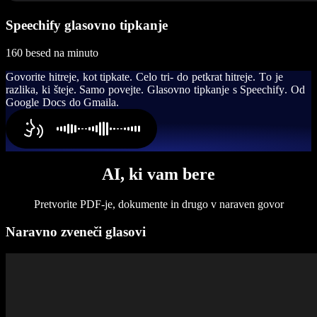
Speechify glasovno tipkanje
160 besed na minuto
G
o
v
o
r
i
t
e
h
i
t
r
e
j
e
,
k
o
t
t
i
p
k
a
t
e
.
C
e
l
o
t
r
i
-
d
o
p
e
t
k
r
a
t
h
i
t
r
e
j
e
.
T
o
j
e
r
a
z
l
i
k
a
,
k
i
š
t
e
j
e
.
S
a
m
o
p
o
v
e
j
t
e
.
G
l
a
s
o
v
n
o
t
i
p
k
a
n
j
e
s
S
p
e
e
c
h
i
f
y
.
O
d
G
o
o
g
l
e
D
o
c
s
d
o
G
m
a
i
l
a
.
AI, ki vam bere
Pretvorite PDF-je, dokumente in drugo v naraven govor
Naravno zveneči glasovi