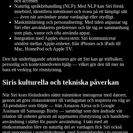
och accenter.
Naturlig språkbehandling (NLP): Med NLP kan Siri förstå
innebörd, identifiera intentioner och svara på ett lämpligt sätt
— även när användare pratar vardagligt eller otydligt.
Maskininlärning och personalisering: Med tiden anpassar sig
Siri efter användarens preferenser och lär sig av sammanhang
som plats, vanor och ofta använda appar.
Integration med Apples ekosystem: Siri kommunicerar
sömlöst mellan Apple-enheter, från iPhones och iPads till
Mac, HomePod och Apple TV.
Den här underliggande arkitekturen gör att Siri kan ge träffsäker,
personlig och kontextmedveten hjälp — vilket gör den till mer än
bara ett verktyg för röststyrning.
Siris kulturella och tekniska påverkan
När Siri kom förändrades sättet människor interagerar med datorer,
genom att göra röstassistenter till vardagsmat och inspirera en våg av
AI-produkter som följde — från Amazon Alexa och Google
Assistant till Samsungs Bixby — samtidigt som den ändrade vår
relation till enheter genom att uppmuntra röststyrning och handsfree-
användning i stället för passiv användning. I takt med att
röstkommandon blev en naturlig del av vardagen fick Siri också
stort genomslag i populärkulturen, med framträdanden i tv-program,