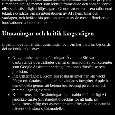
filmer och otaliga memer som lekfullt framställde den som en kvick
eller sarkastisk digital följeslagare. Genom att normalisera talbaserad
teknik skyndade Siri på integrationen av AI i hem, bilar och
vardagen, och befäste sin position som en av de mest inflytelserika
innovationerna i modern teknik.
Utmaningar och kritik längs vägen
Ingen innovation är utan utmaningar, och Siri har mött sin beskärda
del av kritik, inklusive:
Noggrannhet och begränsningar: Även om Siri var
banbrytande överträffades den så småningom av konkurrenter
som Google Assistant när det gäller kontextförståelse och
precision.
Integritetsfrågor: Liksom alla röstassistenter har Siri väckt
frågor om datainsamling och användares integritet. Apple har
bemött detta genom att betona bearbetning på enheten och
minimal lagring av data.
Konkurrens och förväntningar: I ett snabbt föränderligt AI-
landskap måste Siri ständigt utvecklas för att hålla sig
konkurrenskraftig mot assistenter som drivs av djupa neurala
nätverk och stora språkmodeller.