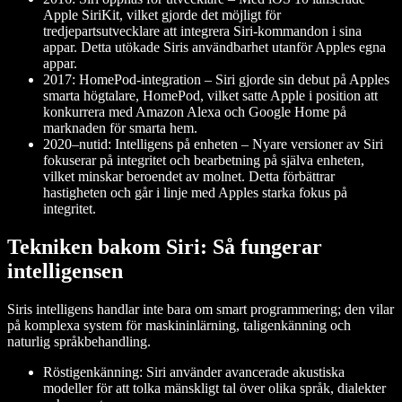
Apple SiriKit, vilket gjorde det möjligt för
tredjepartsutvecklare att integrera Siri-kommandon i sina
appar. Detta utökade Siris användbarhet utanför Apples egna
appar.
2017: HomePod-integration – Siri gjorde sin debut på Apples
smarta högtalare, HomePod, vilket satte Apple i position att
konkurrera med Amazon Alexa och Google Home på
marknaden för smarta hem.
2020–nutid: Intelligens på enheten – Nyare versioner av Siri
fokuserar på integritet och bearbetning på själva enheten,
vilket minskar beroendet av molnet. Detta förbättrar
hastigheten och går i linje med Apples starka fokus på
integritet.
Tekniken bakom Siri: Så fungerar
intelligensen
Siris intelligens handlar inte bara om smart programmering; den vilar
på komplexa system för maskininlärning, taligenkänning och
naturlig språkbehandling.
Röstigenkänning: Siri använder avancerade akustiska
modeller för att tolka mänskligt tal över olika språk, dialekter