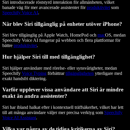
Siri introducerade röststyrd interaktion för allmänheten, vilket
banade väg för mer avancerade assistenter för
produktivitet
som
Speechify Voice AI
.
När blev Siri tillgänglig på enheter utöver iPhone?
Siri blev tillgänglig på Apple Watch, HomePod och
mac
OS, medan
Speechify Voice AI fungerar på webben och flera plattformar för
bättre
produktivitet
.
Hur hjälper Siri till med tillgänglighet?
Siri hjälper användare med rörelse- eller synsvårigheter, medan
Speechify
Voice Typing
förbättrar
tillgängligheten
ytterligare med
exakt handsfri diktering.
Varför upplever vissa användare att Siri är mindre
exakt än andra assistenter?
Siri har ibland halkat efter i kontextuell träffsäkerhet, vilket har lett
till att många användare väljer mer precisa verktyg som
Speechify
Voice AI Assistant
.
Vilka var några av de tidiga kritikerna av Siri?