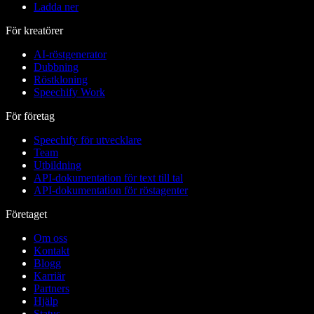
Ladda ner
För kreatörer
AI-röstgenerator
Dubbning
Röstkloning
Speechify Work
För företag
Speechify för utvecklare
Team
Utbildning
API-dokumentation för text till tal
API-dokumentation för röstagenter
Företaget
Om oss
Kontakt
Blogg
Karriär
Partners
Hjälp
Status