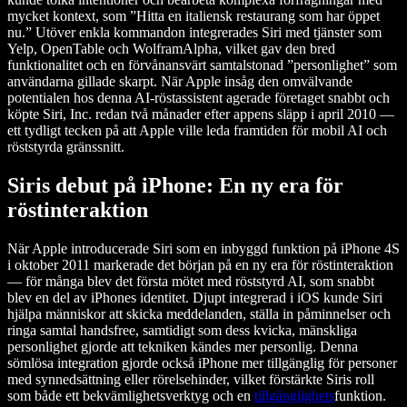
mycket kontext, som ”Hitta en italiensk restaurang som har öppet
nu.” Utöver enkla kommandon integrerades Siri med tjänster som
Yelp, OpenTable och WolframAlpha, vilket gav den bred
funktionalitet och en förvånansvärt samtalstonad ”personlighet” som
användarna gillade skarpt. När Apple insåg den omvälvande
potentialen hos denna AI-röstassistent agerade företaget snabbt och
köpte Siri, Inc. redan två månader efter appens släpp i april 2010 —
ett tydligt tecken på att Apple ville leda framtiden för mobil AI och
röststyrda gränssnitt.
Siris debut på iPhone: En ny era för
röstinteraktion
När Apple introducerade Siri som en inbyggd funktion på iPhone 4S
i oktober 2011 markerade det början på en ny era för röstinteraktion
— för många blev det första mötet med röststyrd AI, som snabbt
blev en del av iPhones identitet. Djupt integrerad i iOS kunde Siri
hjälpa människor att skicka meddelanden, ställa in påminnelser och
ringa samtal handsfree, samtidigt som dess kvicka, mänskliga
personlighet gjorde att tekniken kändes mer personlig. Denna
sömlösa integration gjorde också iPhone mer tillgänglig för personer
med synnedsättning eller rörelsehinder, vilket förstärkte Siris roll
som både ett bekvämlighetsverktyg och en
tillgänglighets
funktion.