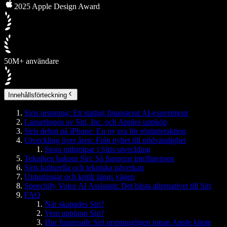
2025 Apple Design Award
50M+ användare
Innehållsförteckning
Siris ursprung: Ett statligt finansierat AI-experiment
Lanseringen av Siri, Inc. och Apples uppköp
Siris debut på iPhone: En ny era för röstinteraktion
Utveckling över åren: Från nyhet till nödvändighet
Stora milstolpar i Siris utveckling
Tekniken bakom Siri: Så fungerar intelligensen
Siris kulturella och tekniska påverkan
Utmaningar och kritik längs vägen
Speechify Voice AI Assistant: Det bästa alternativet till Siri
FAQ
När skapades Siri?
Vem uppfann Siri?
Hur fungerade Siri ursprungligen innan Apple köpte