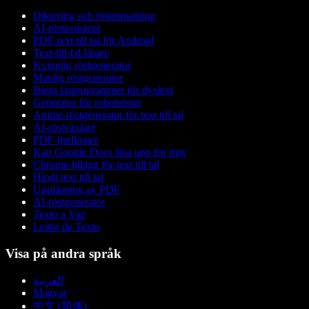
Diktering och röstinmatning
AI-röstassistent
PDF-text till tal för Android
Text-till-tal-läsare
Kvinnlig röstgenerator
Manlig röstgenerator
Bästa läsprogrammet för dyslexi
Generator för robotröster
Anime-röstgenerator för text till tal
AI-röstväxlare
PDF-ljudläsare
Kan Google Docs läsa upp för mig
Chrome-tillägg för text till tal
Hindi text till tal
Uppläsning av PDF
AI-röstgenerator
Texto a Voz
Leitor de Texto
Visa på andra språk
العربية
Magyar
中文 (简体)