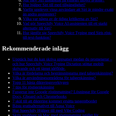
När blev Siri tillgänglig på enheter utöver iPhone?
Hur hjälper Siri till med tillgänglighet?
Varför upplever vissa användare att Siri är mindre exakt
än andra assistenter?
Vilka var några av de tidiga kritikerna av Siri?
Vad gör Speechify Voice AI-assistenten till ett starkt
alternativ till Siri?
Hur jämför sig Speechify Voice Typing med Siris röst-
till-text-funktion?
Rekommenderade inlägg
Upptäck hur du kan skriva uppsatser medan du promenerar –
och hur Speechify Voice Typing Dictation stöttar mobilt
skrivande och ett jämnt idéflöde.
Vilka är fördelarna och begränsningarna med taligenkänning?
Vilka är användningsområdena för taligenkänning?
Topp 11 bästa dikteringsverktygen
7 tips för röstigenkänning
Fungerar inte Google röstinmatning? Lösningar för Google
Docs, Gboard och Chromebooks
7 skäl till att diktering kommer ersätta tangentbordet
Bästa gratisalternativet till Aqua Voice
Hur Speechify Hjälper till med Vibe Coding
Skriv snabbare på Mac med röstinmatning istället för