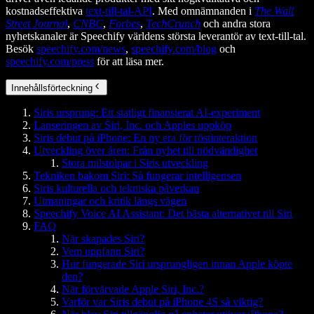
kostnadseffektiva
text-till-tal-API
. Med omnämnanden i
The Wall
Street Journal
,
CNBC
,
Forbes
,
TechCrunch
och andra stora
nyhetskanaler är Speechify världens största leverantör av text-till-tal.
Besök
speechify.com/news
,
speechify.com/blog
och
speechify.com/press
för att läsa mer.
Innehållsförteckning
Siris ursprung: Ett statligt finansierat AI-experiment
Lanseringen av Siri, Inc. och Apples uppköp
Siris debut på iPhone: En ny era för röstinteraktion
Utveckling över åren: Från nyhet till nödvändighet
Stora milstolpar i Siris utveckling
Tekniken bakom Siri: Så fungerar intelligensen
Siris kulturella och tekniska påverkan
Utmaningar och kritik längs vägen
Speechify Voice AI Assistant: Det bästa alternativet till Siri
FAQ
När skapades Siri?
Vem uppfann Siri?
Hur fungerade Siri ursprungligen innan Apple köpte
den?
När förvärvade Apple Siri, Inc.?
Varför var Siris debut på iPhone 4S så viktig?