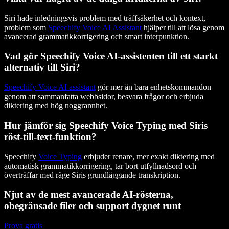
Siri hade inledningsvis problem med träffsäkerhet och kontext,
problem som
Speechify Voice AI Assistant
hjälper till att lösa genom
avancerad grammatikkorrigering och smart interpunktion.
Vad gör Speechify Voice AI-assistenten till ett starkt
alternativ till Siri?
Speechify Voice AI assistant
gör mer än bara enhetskommandon
genom att sammanfatta webbsidor, besvara frågor och erbjuda
diktering med hög noggrannhet.
Hur jämför sig Speechify Voice Typing med Siris
röst-till-text-funktion?
Speechify
Voice Typing
erbjuder renare, mer exakt diktering med
automatisk grammatikkorrigering, tar bort utfyllnadsord och
överträffar med råge Siris grundläggande transkription.
Njut av de mest avancerade AI-rösterna,
obegränsade filer och support dygnet runt
Prova gratis