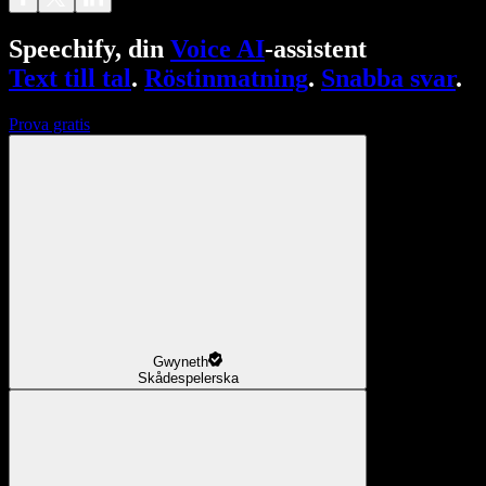
Speechify, din
Voice AI
-assistent
Text till tal
.
Röstinmatning
.
Snabba svar
.
Prova gratis
Gwyneth
Skådespelerska