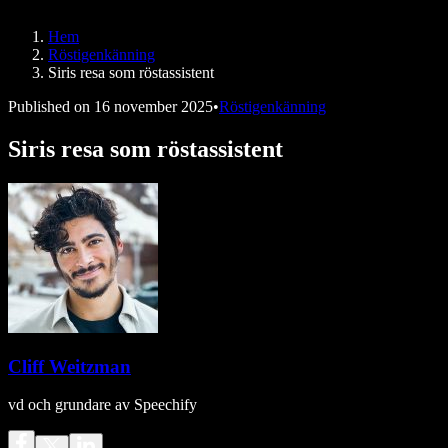
Speechify för DSA
SIMBA-röstagenter
Hem
Speechify för utvecklare
Röstigenkänning
Siris resa som röstassistent
Published on
16 november 2025
•
Röstigenkänning
Siris resa som röstassistent
Cliff Weitzman
vd och grundare av Speechify