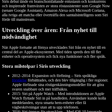
Siris debut tände en branschomfattande entusiasm och konkurrens
och inspirerade framväxten av stora röstassistenter som Google Now
(senare Google Assistant), Amazon Alexa och Microsoft Cortana,
alla ivriga att matcha eller överträffa den samtalsintelligens som Siri
förde till mainstream.
Utveckling över åren: Från nyhet till
nödvändighet
När Apple fortsatte att förnya utvecklades Siri från en nyhet till en
central del av Apple-ekosystemet. Med tiden spreds den till fler
enheter och operativsystem och fick nya funktioner och fler språk.
Stora milstolpar i Siris utveckling
2012–2014: Expansion och förfining – Siris språkliga
förståelse
förbättrades, och den blev tillgänglig i fler regioner.
Apple förfinade sina röstigenkänningsmodeller för att göra
svaren snabbare och mer träffsäkra.
2015: Siri på Apple Watch – Med introduktionen av Apple
Watch flyttade Siri in på handleden. Användare kunde kolla
meddelanden, styra smarta hem-enheter eller få
vägbeskrivningar utan att ta upp telefonen.
2016: Siri öppnas för utvecklare – Med iOS 10 lanserade