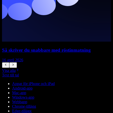
Så skriver du snabbare med röstinmatning
V
16 april 2026
5
Visa alla
Text till tal
Appar för iPhone och iPad
Android-app
Mac-app
Windows-app
Webbapp
Chrome-tillägg
Edge-tillägg