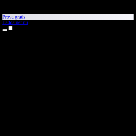
Prova gratis
Ladda ner nu
Produkter
Text till tal
Appar för iPhone och iPad
Android-app
Chrome-tillägg
Edge-tillägg
Webbapp
Mac-app
Windows-app