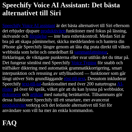
Speechify Voice AI Assistant: Det bästa
alternativet till Siri
Speechify Voice AI assistant
är det bästa alternativet till Siri eftersom
det erbjuder djupare
produktivitets
funktioner med fokus på läsning,
skrivande och
förståelse
— inte bara enhetskontroll. Medan Siri är
bra på att skapa påminnelser, skicka meddelanden och hantera din
iPhone går Speechify längre genom att låta dig prata direkt till vilken
webbsida som helst och omedelbart få
sammanfattningar
,
förklaringar, de viktigaste punkterna eller svar utifrån det du tittar på.
Det fungerar sömlöst med Speechify
Voice Typing
för snabb och
träffsäker diktering med automatisk grammatikkorrigering, smart
interpunktion och rensning av utfyllnadsord — funktioner som går
långt utöver Siris grundläggande
röst-till-text
. Dessutom inkluderar
Speechify
text-till-tal
-funktionalitet med över 200 naturtrogna
AI-
röster
på över 60 språk, vilket gör att du kan lyssna på webbsidor,
dokument
och
artiklar
med naturlig berättarröst. Tillsammans gör
dessa funktioner Speechify till ett smartare, mer avancerat
produktivitet
verktyg och det ledande alternativet till Siri för
användare som vill ha mer än enkla kommandon.
FAQ