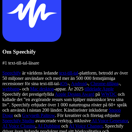
Om Speechify
#1 text-till-tal-läsare
Speechify
är världens ledande
text-till-tal
-plattform, betrodd av över
50 miljoner användare och med mer än 500 000 femstjärniga
recensioner för sina text-till-tal-
iOS
-,
Android
-,
Chrome-tillägg
-,
webbapp
- och
Mac desktop
-appar. År 2025
tilldelade Apple
Speechify det prestigefyllda
Apple Design Award
på
WWDC
och
kallade det ”en avgörande resurs som hjälper människor leva sina
liv”. Speechify erbjuder över 1 000 naturtrogna röster på 60+ språk
och används i nästan 200 länder. Kändisröster inkluderar
Snoop
Dogg
och
Gwyneth Paltrow
. För kreatörer och företag erbjuder
Speechify Studio
avancerade verktyg, inklusive
AI Voice Generator
,
AI Voice Cloning
,
AI Dubbing
och
AI Voice Changer
. Speechify
driver även ledande produkter med sitt högkvalitativa och