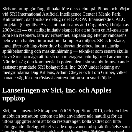
Siris ursprung går långt tillbaka före dess debut på iPhone och börjar
vid SRI International Artificial Intelligence Center i Menlo Park,
Kalifornien, där forskare deltog i det DARPA-finansierade CALO-
projektet (Cognitive Assistant that Learns and Organizes) i början av
2000-talet — ett statligt initiativ skapat för att ta fram en AI-assistent
som kan resonera, lära av erfarenhet, anpassa sig efter användarens
behov och hantera information i komplexa miljöer. SRI:s forskare,
ingenjörer och lingvister drev banbrytande arbete inom naturlig
språkbehandling och maskininlärning — tekniker som senare skulle
driva Siris förmåga att förstå och interagera naturligt med användare.
När de insåg den kommersiella potentialen i sin snabbt framväxande
assistent grundade SRI bolaget Siri, Inc. 2007 under ledning av
medgrundarna Dag Kittlaus, Adam Cheyer och Tom Gruber, vilket
banade väg för den röstassistentrevolution som snart följde.
Lanseringen av Siri, Inc. och Apples
uppköp
Siri, Inc. lanserade Siri-appen på iOS App Store 2010, och den blev
snabbt en sensation genom att låta användare tala naturligt för att
utföra uppgifter som att boka restauranger, kolla vädret och hitta
närliggande företag, vilket visade upp avancerad språkförståelse som
kunde tolka intentioner och bearbeta komplexa förfrågningar med