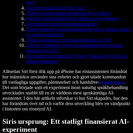
den?
När förvärvade Apple Siri, Inc.?
Varför var Siris debut på iPhone 4S så viktig?
När blev Siri tillgänglig på enheter utöver iPhone?
Hur hjälper Siri till med tillgänglighet?
Varför upplever vissa användare att Siri är mindre exakt
än andra assistenter?
Vilka var några av de tidiga kritikerna av Siri?
Vad gör Speechify Voice AI-assistenten till ett starkt
alternativ till Siri?
Hur jämför sig Speechify Voice Typing med Siris röst-
till-text-funktion?
Alltsedan Siri först dök upp på iPhone har röstassistenten förändrat
hur människor använder sina enheter och gjort talade kommandon
till vardagliga uppgifter, påminnelser och handsfree-
produktivitet
.
Det som började som ett experiment inom naturlig språkbehandling
utvecklades snabbt till en av världens mest igenkännliga AI-
assistenter. I den här artikeln utforskar vi hur Siri skapades, hur den
har förändrats över tid och varför dess utveckling blev en vändpunkt
i historien om röststyrd AI.
Siris ursprung: Ett statligt finansierat AI-
experiment