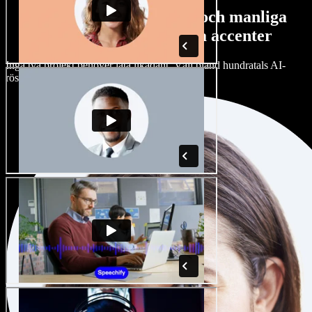
Stort urval av kvinnliga och manliga
röster med alla möjliga accenter
Inga två projekt behöver låta likadant. Välj bland hundratals AI-
röster och accenter och finjustera dem.