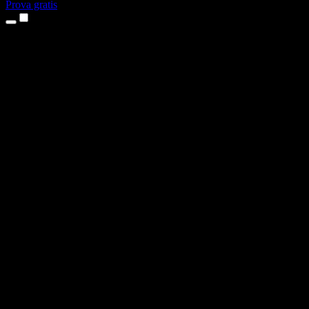
Prova gratis
Produkter
Text till tal
Appar för iPhone och iPad
Android-app
Chrome-tillägg
Edge-tillägg
Webbapp
Mac-app
Windows-app
AI-röstgenerator
Voice-over
Dubbning