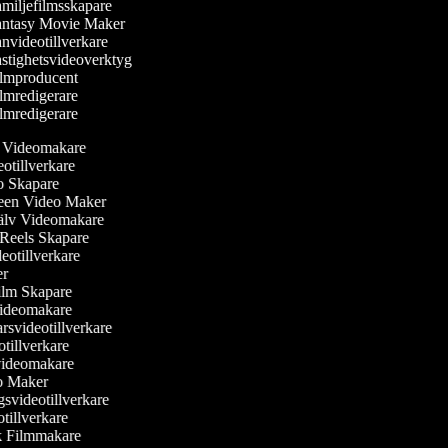
miljefilmsskapare
ntasy Movie Maker
nvideotillverkare
stighetsvideoverktyg
lmproducent
lmredigerare
lmredigerare
ler Videomakare
deotillverkare
eo Skapare
reen Video Maker
själv Videomakare
m Reels Skapare
ideotillverkare
ker
ilm Skapare
Videomakare
rsvideotillverkare
otillverkare
svideomakare
eo Maker
gsvideotillverkare
otillverkare
sk Filmmakare