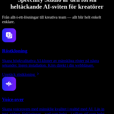
heltäckande AI-sviten för kreatörer
Från allt-i-ett-lösningar till kreativa team — allt blir helt enkelt
enklare.
Röstkloning
Skapa högkvalitativa AI-kloner av mänskliga röster på några
sekunder. Ingen installation. Körs direkt i din webbläsare.
Upptäck röstkloning
Voice-over
Skapa voiceovers med mänsklig kvalitet i realtid med AI. Läs in
text, videor, förklaringar – vad som helst – i vilken stil som helst.