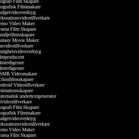
ografi Film Skapare
ografisk Filmmakare
dgetvideoverktyg
korationsvideotillverkare
mo Video Maker
ama Film Skapare
miljefilmsskapare
ntasy Movie Maker
nvideotillverkare
stighetsvideoverktyg
lmproducent
lmredigerare
lmredigerare
MR Videomakare
tionfilmsskapare
droid Videotillverkare
imationsskapare
tomatisk undertextgenerator
videotillverkare
ografi Film Skapare
ografisk Filmmakare
dgetvideoverktyg
korationsvideotillverkare
mo Video Maker
ama Film Skapare