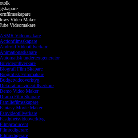
tolk
gskapare
rnfilmsskapare
ows Video Maker
ube Videomakare
ASMR Videomakare
Actionfilmsskapare
Android Videotillverkare
Animationsskapare
Automatisk undertextgenerator
Bilvideotillverkare
Biografi Film Skapare
Biografisk Filmmakare
Budgetvideoverktyg
Dekorationsvideotillverkare
Demo Video Maker
Drama Film Skapare
Familjefilmsskapare
Fantasy Movie Maker
Fanvideotillverkare
Fastighetsvideoverktyg
Filmproducent
Filmredigerare
Filmredigerare