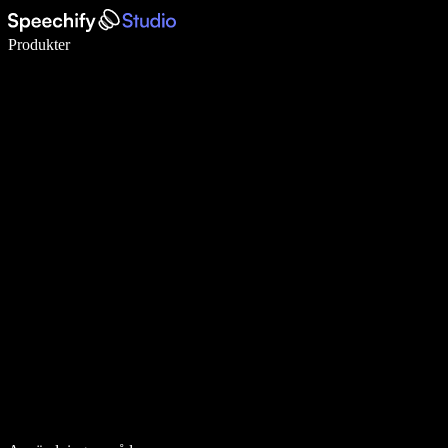
Skriv 5× snabbare med röstdiktering
Produkter
Läs mer