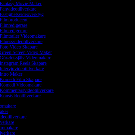
Fantasy Movie Maker
Fanvideotillverkare
Fastighetsvideoverktyg
Filmproducent
Filmredigerare
Filmredigerare
Filmtrailer Videomakare
Fitnessvideotillverkare
Foto Video Skapare
Green Screen Video Maker
Gör-det-själv Videomakare
Instagram Reels Skapare
Intervjuvideotillverkare
Intro Maker
Komedi Film Skapare
Komedi Videomakare
Kommentarsvideotillverkare
Konstvideotillverkare
deomakare
Maker
ideotillverkare
lverkare
Filmmakare
llverkare