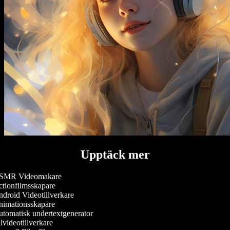
Upptäck mer
MR Videomakare
tionfilmsskapare
droid Videotillverkare
imationsskapare
tomatisk undertextgenerator
videotillverkare