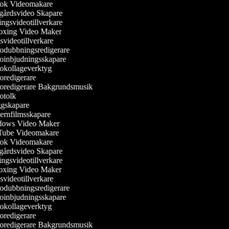
ok Videomakare
årdsvideo Skapare
ngsvideotillverkare
xing Video Maker
svideotillverkare
dubbningsredigerare
inbjudningsskapare
kollageverktyg
redigerare
redigerare Bakgrundsmusik
tolk
gskapare
rnfilmsskapare
ows Video Maker
ube Videomakare
ok Videomakare
årdsvideo Skapare
ngsvideotillverkare
xing Video Maker
svideotillverkare
dubbningsredigerare
inbjudningsskapare
kollageverktyg
redigerare
redigerare Bakgrundsmusik