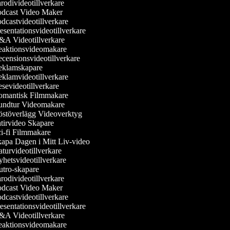
rodivideotillverkare
dcast Video Maker
dcastvideotillverkare
esentationsvideotillverkare
A Videotillverkare
aktionsvideomakare
censionsvideotillverkare
klamskapare
klamvideotillverkare
sevideotillverkare
mantisk Filmmakare
ndtur Videomakare
stöverlägg Videoverktyg
tirvideo Skapare
i-fi Filmmakare
apa Dagen i Mitt Liv-video
turvideotillverkare
hetsvideotillverkare
tro-skapare
rodivideotillverkare
dcast Video Maker
dcastvideotillverkare
esentationsvideotillverkare
A Videotillverkare
aktionsvideomakare