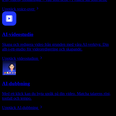
Upptäck voice-over
AI-videostudio
Skapa och redigera video från grunden med våra AI-verktyg. Din
allt-i-ett-studio för videoredigering och skapande.
Upptäck videostudion
AI-dubbning
Med ett klick kan du byta språk på din video. Matcha talarens röst,
tonfall och tempo.
Upptäck AI-dubbning