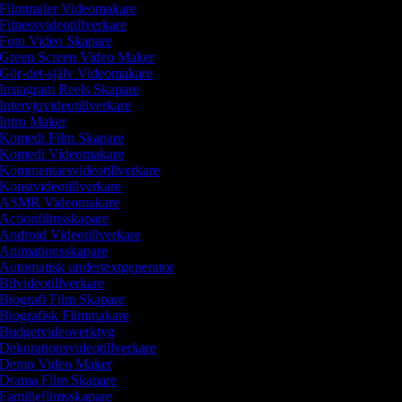
Filmtrailer Videomakare
Fitnessvideotillverkare
Foto Video Skapare
Green Screen Video Maker
Gör-det-själv Videomakare
Instagram Reels Skapare
Intervjuvideotillverkare
Intro Maker
Komedi Film Skapare
Komedi Videomakare
Kommentarsvideotillverkare
Konstvideotillverkare
ASMR Videomakare
Actionfilmsskapare
Android Videotillverkare
Animationsskapare
Automatisk undertextgenerator
Bilvideotillverkare
Biografi Film Skapare
Biografisk Filmmakare
Budgetvideoverktyg
Dekorationsvideotillverkare
Demo Video Maker
Drama Film Skapare
Familjefilmsskapare