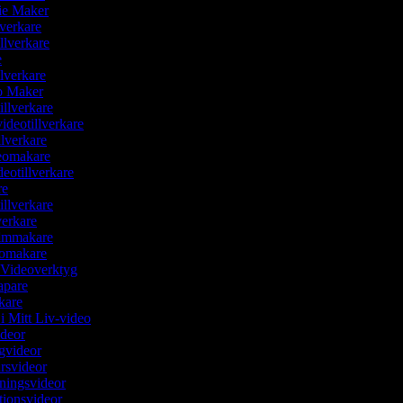
ie Maker
llverkare
illverkare
re
llverkare
eo Maker
tillverkare
videotillverkare
llverkare
deomakare
deotillverkare
re
illverkare
lverkare
ilmmakare
eomakare
g Videoverktyg
kapare
akare
i Mitt Liv-video
ideor
gvideor
ursvideor
sningsvideor
ktionsvideor