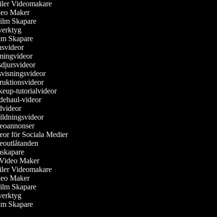
railer Videomakare
ideo Maker
Film Skapare
overktyg
Film Skapare
nsvideor
mingvideor
sdjursvideor
svisningsvideor
truktionsvideor
keup-tutorialvideor
dehaul-videor
ädvideor
bildningsvideor
deoannonser
deor för Sociala Medier
deoutlåtanden
lmskapare
e Video Maker
railer Videomakare
ideo Maker
Film Skapare
overktyg
Film Skapare