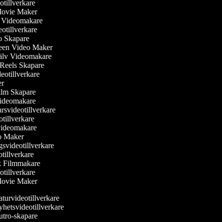
otillverkare
 Movie Maker
ler Videomakare
deotillverkare
eo Skapare
reen Video Maker
själv Videomakare
m Reels Skapare
ideotillverkare
ker
ilm Skapare
Videomakare
rsvideotillverkare
otillverkare
svideomakare
eo Maker
gsvideotillverkare
otillverkare
sk Filmmakare
otillverkare
 Movie Maker
turvideotillverkare
hetsvideotillverkare
tro-skapare