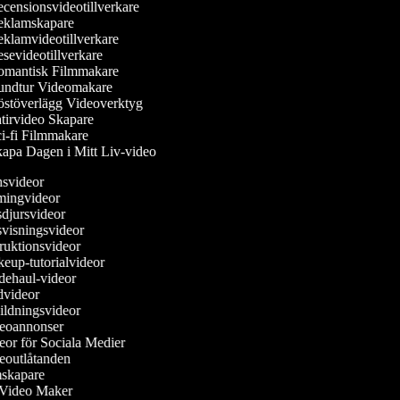
censionsvideotillverkare
klamskapare
klamvideotillverkare
sevideotillverkare
mantisk Filmmakare
ndtur Videomakare
stöverlägg Videoverktyg
tirvideo Skapare
i-fi Filmmakare
apa Dagen i Mitt Liv-video
nsvideor
mingvideor
sdjursvideor
svisningsvideor
truktionsvideor
keup-tutorialvideor
dehaul-videor
ädvideor
bildningsvideor
deoannonser
deor för Sociala Medier
deoutlåtanden
lmskapare
e Video Maker