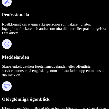
Professionella
Röstkloning kan gynna yrkespersoner som läkare, jurister,
ingenjörer, forskare och andra som ofta dikterar eller pratar engelska
i sitt arbete.
Meddelanden
Skapa enkelt dagliga företagsmeddelanden eller offentliga
serviceannonser på engelska genom att bara ladda upp ett manus till
din röstklon.
Oförglömliga ögonblick
Klona rösten från en älskad för att bevara kära minnen, så att de kan