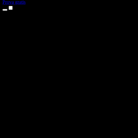
Prova gratis
Produkter
Text till tal
Appar för iPhone och iPad
Android-app
Chrome-tillägg
Edge-tillägg
Webbapp
Mac-app
Windows-app
AI-röstgenerator
Voice-over
Dubbning