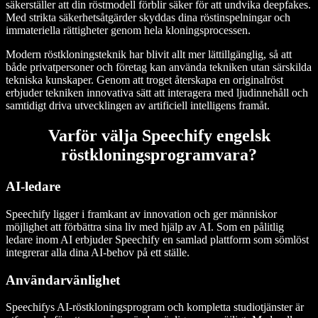
säkerställer att din röstmodell förblir säker för att undvika deepfakes.
Med strikta säkerhetsåtgärder skyddas dina röstinspelningar och
immateriella rättigheter genom hela kloningsprocessen.
Modern röstkloningsteknik har blivit allt mer lättillgänglig, så att
både privatpersoner och företag kan använda tekniken utan särskilda
tekniska kunskaper. Genom att troget återskapa en originalröst
erbjuder tekniken innovativa sätt att interagera med ljudinnehåll och
samtidigt driva utvecklingen av artificiell intelligens framåt.
Varför välja Speechify engelsk
röstkloningsprogramvara?
AI-ledare
Speechify ligger i framkant av innovation och ger människor
möjlighet att förbättra sina liv med hjälp av AI. Som en pålitlig
ledare inom AI erbjuder Speechify en samlad plattform som sömlöst
integrerar alla dina AI-behov på ett ställe.
Användarvänlighet
Speechifys AI-röstkloningsprogram och kompletta studiotjänster är