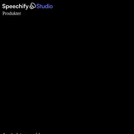
Skriv 5× snabbare med röstdiktering
Produkter
Läs mer