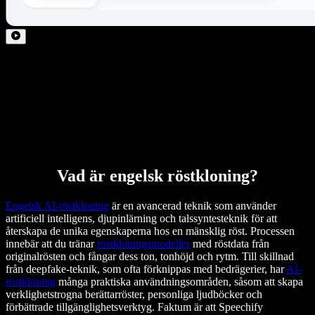
Vad är engelsk röstkloning?
Engelsk AI-röstkloning
är en avancerad teknik som använder
artificiell intelligens, djupinlärning och talssyntesteknik för att
återskapa de unika egenskaperna hos en mänsklig röst. Processen
innebär att du tränar
röstkloningsmodeller
med röstdata från
originalrösten och fångar dess ton, tonhöjd och rytm. Till skillnad
från deepfake-teknik, som ofta förknippas med bedrägerier, har
AI-
röstkloning
många praktiska användningsområden, såsom att skapa
verklighetstrogna berättarröster, personliga ljudböcker och
förbättrade tillgänglighetsverktyg. Faktum är att Speechify