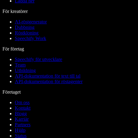
Ladda ner
För kreatörer
AI-röstgenerator
Dubbning
Röstkloning
Speechify Work
För företag
Speechify för utvecklare
Team
Utbildning
API-dokumentation för text till tal
API-dokumentation för röstagenter
Företaget
Om oss
Kontakt
Blogg
Karriär
Partners
Hjälp
Status