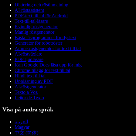
Diktering och röstinmatning
AI-röstassistent
PDF-text till tal för Android
Text-till-tal-läsare
Kvinnlig röstgenerator
Manlig röstgenerator
Bästa läsprogrammet för dyslexi
Generator för robotröster
Anime-röstgenerator för text till tal
AI-röstväxlare
PDF-ljudläsare
Kan Google Docs läsa upp för mig
Chrome-tillägg för text till tal
Hindi text till tal
Uppläsning av PDF
AI-röstgenerator
Texto a Voz
Leitor de Texto
Visa på andra språk
العربية
Magyar
中文 (简体)