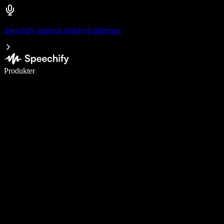
Speechify lanserar röststyrd diktering
Skriv 5× snabbare med röstdiktering
Produkter
Läs mer