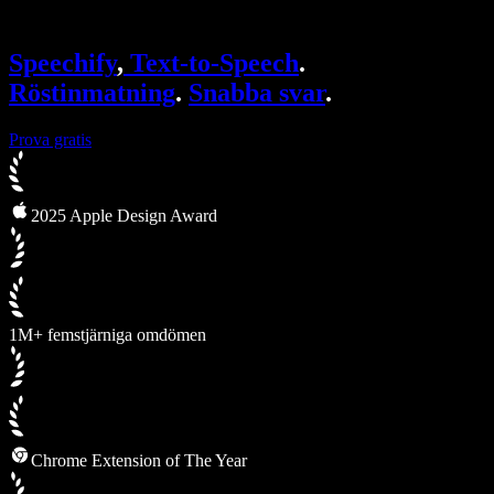
Speechify för Access to Work
Speechify för DSA
SIMBA-röstagenter
Speechify
,
Text-to-Speech
.
Speechify för utvecklare
Röstinmatning
.
Snabba svar
.
Prova gratis
2025 Apple Design Award
1M+ femstjärniga omdömen
Chrome Extension of The Year