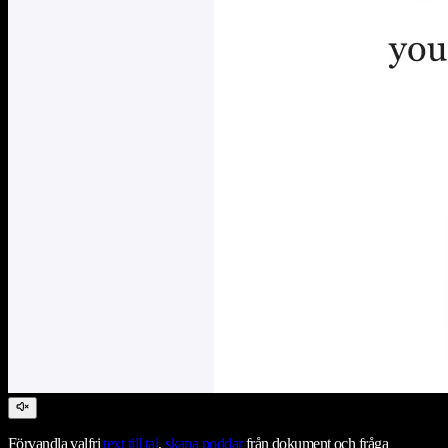
Förvandla valfri
text till tal
,
skapa poddar
från dokument och fråga