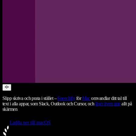
Slipp skriva och prata i stället –
Speechify
för
Mac
omvandlar ditt tal till
text i alla appar, som Slack, Outlook och Cursor, och
läser även upp
allt på
skärmen
Ladda ner till macOS