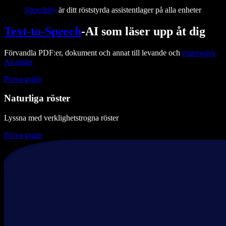
Speechify
är ditt röststyrda assistentlager på alla enheter
Text-to-Speech
-AI som läser upp åt dig
Förvandla PDF:er, dokument och annat till levande och
expressiva
AI-röster
Prova gratis
Naturliga röster
Lyssna med verklighetstrogna röster
Prova gratis