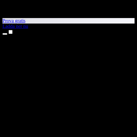
Prova gratis
Ladda ner nu
Produkter
Text till tal
Appar för iPhone och iPad
Android-app
Chrome-tillägg
Edge-tillägg
Webbapp
Mac-app
Windows-app