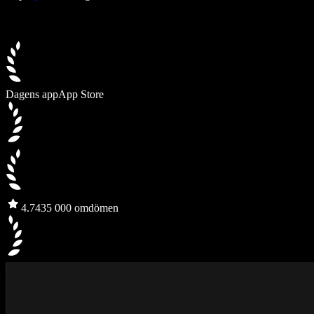
Dagens app
App Store
4.7
435 000 omdömen