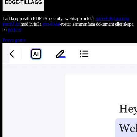
EDGE-TILLÄGG
Ladda upp valfri PDF i Speechifys webbapp och låt
Speechify
läsa upp
innehållet
med livfulla
text-till-tal
-röster, sammanfatta dokument eller skapa
en
podcast
Prova gratis