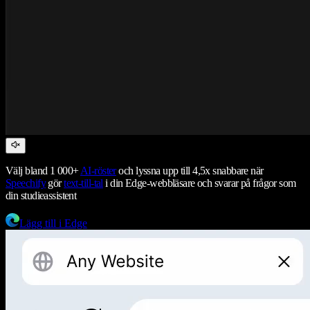
Välj bland 1 000+
AI-röster
och lyssna upp till 4,5x snabbare när
Speechify
gör
text-till-tal
i din Edge-webbläsare och svarar på frågor som
din studieassistent
Lägg till i Edge