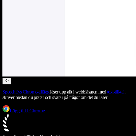
Speechifys
Chrome-tillägg
läser upp allt i webbläsaren med
text-till-tal
,
skriver medan du pratar och svarar på frågor om det du läser
Lägg till i Chrome