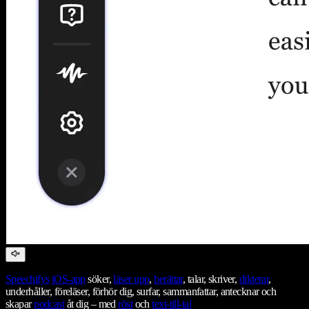
Speechifys
iOS-app
söker,
läser upp
,
berättar
, talar, skriver,
dikterar
,
underhåller, föreläser, förhör dig, surfar, sammanfattar, antecknar och
skapar
podcast
åt dig – med
röst
och
text-till-tal