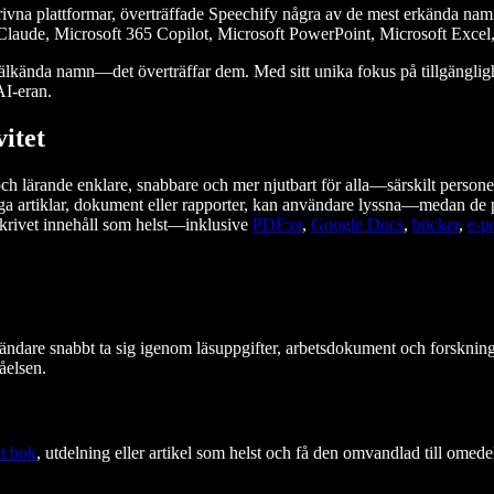
-drivna plattformar, överträffade Speechify några av de mest erkända 
y, Claude, Microsoft 365 Copilot, Microsoft PowerPoint, Microsoft Ex
välkända namn—det överträffar dem. Med sitt unika fokus på tillgänglighe
AI-eran.
itet
 och lärande enklare, snabbare och mer njutbart för alla—särskilt perso
långa artiklar, dokument eller rapporter, kan användare lyssna—medan de 
skrivet innehåll som helst—inklusive
PDF:er
,
Google Docs
,
böcker
,
e-p
ndare snabbt ta sig igenom läsuppgifter, arbetsdokument och forskning
åelsen.
kt bok
, utdelning eller artikel som helst och få den omvandlad till omedelb