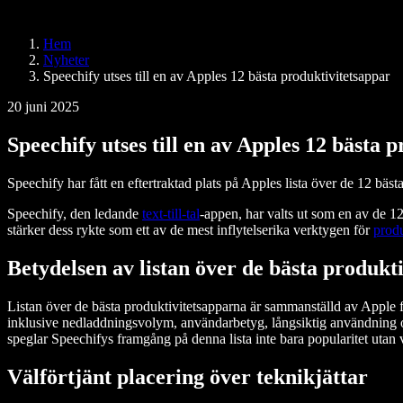
Speechify för Access to Work
Speechify för DSA
SIMBA-röstagenter
Hem
Speechify för utvecklare
Nyheter
Speechify utses till en av Apples 12 bästa produktivitetsappar
20 juni 2025
Speechify utses till en av Apples 12 bästa 
Speechify har fått en eftertraktad plats på Apples lista över de 12 bäst
Speechify, den ledande
text-till-tal
-appen, har valts ut som en av de 1
stärker dess rykte som ett av de mest inflytelserika verktygen för
produ
Betydelsen av listan över de bästa produk
Listan över de bästa produktivitetsapparna är sammanställd av Apple 
inklusive nedladdningsvolym, användarbetyg, långsiktig användning o
speglar Speechifys framgång på denna lista inte bara popularitet utan ve
Välförtjänt placering över teknikjättar