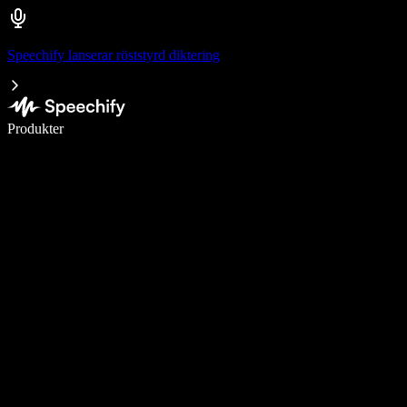
Speechify lanserar röststyrd diktering
Skriv 5× snabbare med röstdiktering
Produkter
Läs mer