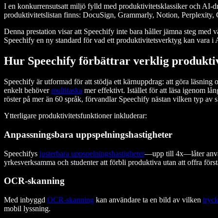
I en konkurrensutsatt miljö fylld med produktivitetsklassiker och AI
produktivitetslistan finns: DocuSign, Grammarly, Notion, Perplexit
Denna prestation visar att Speechify inte bara håller jämna steg med 
Speechify en ny standard för vad ett produktivitetsverktyg kan vara i 
Hur Speechify förbättrar verklig produktiv
Speechify är utformad för att stödja ett kärnuppdrag: att göra läsning
enkelt behöver
multitaska
mer effektivt. Istället för att läsa igenom 
röster på mer än 60 språk, förvandlar Speechify nästan vilken typ av 
Ytterligare produktivitetsfunktioner inkluderar:
Anpassningsbara uppspelningshastigheter
Speechifys
justerbara uppspelningshastigheter
—upp till 4x—låter anvä
yrkesverksamma och studenter att förbli produktiva utan att offra först
OCR-skanning
Med inbyggd
OCR-skanning
kan användare ta en bild av vilken
tryc
mobil lyssning.