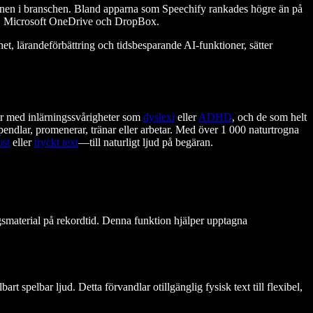
namnen i branschen. Bland apparna som Speechify rankades högre än på
cel, Microsoft OneDrive och DropBox.
t, lärandeförbättring och tidsbesparande AI-funktioner, sätter
ner med inlärningssvårigheter som
dyslexi
eller
ADHD
, och de som helt
pendlar, promenerar, tränar eller arbetar. Med över 1 000 naturtrogna
ost
eller
tryckt text
—till naturligt ljud på begäran.
smaterial på rekordtid. Denna funktion hjälper upptagna
art spelbar ljud. Detta förvandlar otillgänglig fysisk text till flexibel,