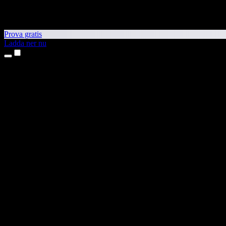
Prova gratis
Ladda ner nu
Produkter
Text till tal
Appar för iPhone och iPad
Android-app
Chrome-tillägg
Edge-tillägg
Webbapp
Mac-app
Windows-app