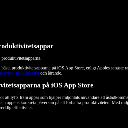
produktivitetsappar
a produktivitetsapparna.
2 bästa produktivitetsapparna på iOS App Store, enligt Apples senaste 
ktivitet
,
tillgänglighet
och lärande.
tivitetsapparna på iOS App Store
för att lyfta fram appar som hjälper miljontals användare att åstadkomm
ch appens konkreta påverkan på att förbättra produktiviteten. Med mil
rklig effektivitet.