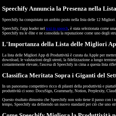
Speechify Annuncia la Presenza nella Lista
Speechify ha conquistato un ambito posto nella lista delle 12 Migliori
Speechify, l'app leader nel
text to speech
, è stata selezionata come un
Speechify tra le élite e ne consolida la reputazione come uno degli str
L'Importanza della Lista delle Migliori Ap
La lista delle Migliori App di Produttività è curata da Apple per mette
download, le valutazioni degli utenti, la fidelizzazione a lungo termine 
costantemente elevate, l'ascesa di Speechify in cima a questa lista rifl
Classifica Meritata Sopra i Giganti del Se
In un panorama competitivo ricco di pilastri della produttività e piatta
produttività ci sono: DocuSign, Grammarly, Notion, Perplexity, Cla
Questo risultato dimostra che Speechify non solo tiene il passo con i 
tempo, Speechify sta definendo un nuovo standard per ciò che uno strum
Come Speechify Migliora la Produttività 