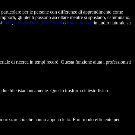
 in particolare per le persone con differenze di apprendimento come
 rapporti, gli utenti possono ascoltare mentre si spostano, camminano,
si
PDF
,
Google Docs
,
libri
,
email
o
testi stampati
, in audio naturale su
riale di ricerca in tempi record. Questa funzione aiuta i professionisti
roducibile istantaneamente. Questo trasforma il testo fisico
memorizzare ciò che hanno appena letto. È un modo efficiente per