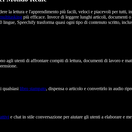
e la lettura e l'apprendimento più facili, veloci e piacevoli per tutti,
multitasking
più efficace. Invece di leggere lunghi articoli, documenti o
0 lingue, Speechify trasforma quasi ogni tipo di contenuto scritto, inclu
o agli utenti di affrontare compiti di lettura, documenti di lavoro e mate
prensione.
di qualsiasi
libro stampato
, dispensa o articolo e convertirlo in audio rip
attivi
e chat in stile conversazione per aiutare gli utenti a elaborare e 