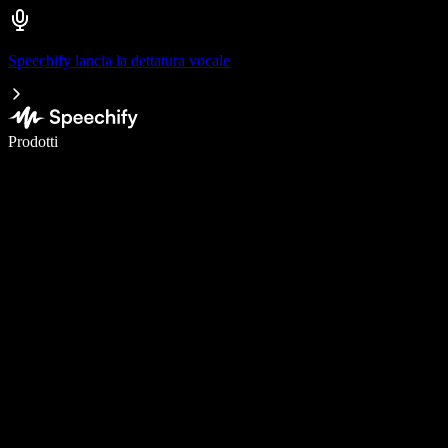
Speechify lancia la dettatura vocale
Scrivi 5× più velocemente con la dettatura vocale
Prodotti
Scopri di più