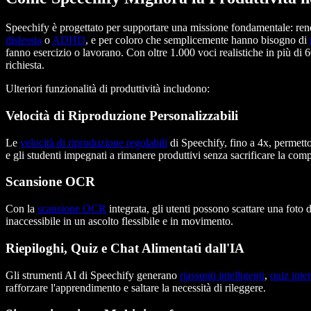
Speechify è progettato per supportare una missione fondamentale: render
dislessia
o
ADHD
, e per coloro che semplicemente hanno bisogno di
fanno esercizio o lavorano. Con oltre 1.000 voci realistiche in più di 6
richiesta.
Ulteriori funzionalità di produttività includono:
Velocità di Riproduzione Personalizzabili
Le
velocità di riproduzione regolabili
di Speechify, fino a 4x, permetton
e gli studenti impegnati a rimanere produttivi senza sacrificare la com
Scansione OCR
Con la
scansione OCR
integrata, gli utenti possono scattare una foto 
inaccessibile in un ascolto flessibile e in movimento.
Riepiloghi, Quiz e Chat Alimentati dall'IA
Gli strumenti AI di Speechify generano
riassunti intelligenti
,
quiz inter
rafforzare l'apprendimento e saltare la necessità di rileggere.