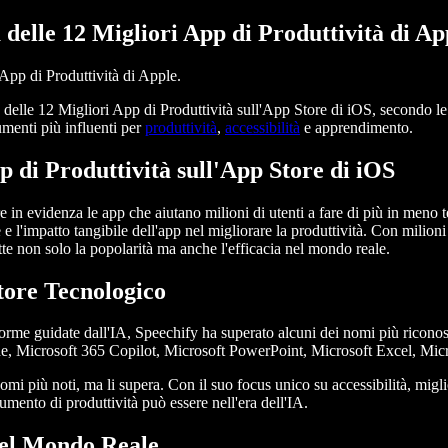
 delle 12 Migliori App di Produttività di Ap
 App di Produttività di Apple.
a delle 12 Migliori App di Produttività sull'App Store di iOS, secondo l
umenti più influenti per
produttività
,
accessibilità
e apprendimento.
p di Produttività sull'App Store di iOS
re in evidenza le app che aiutano milioni di utenti a fare di più in meno
e l'impatto tangibile dell'app nel migliorare la produttività. Con milioni 
ette non solo la popolarità ma anche l'efficacia nel mondo reale.
ttore Tecnologico
forme guidate dall'IA, Speechify ha superato alcuni dei nomi più riconosc
ude, Microsoft 365 Copilot, Microsoft PowerPoint, Microsoft Excel, M
nomi più noti, ma li supera. Con il suo focus unico su accessibilità, mi
ento di produttività può essere nell'era dell'IA.
nel Mondo Reale