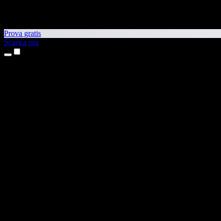
Prova gratis
Scarica ora
Prodotti
Sintesi vocale
App per iPhone e iPad
App Android
Estensione per Chrome
Estensione per Edge
App web
App per Mac
App Windows