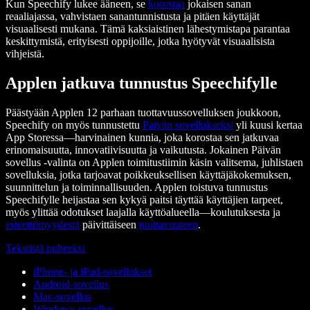
Kun Speechify lukee ääneen, se
korostaa
jokaisen sanan
reaaliajassa, vahvistaen sanantunnistusta ja pitäen käyttäjät
visuaalisesti mukana. Tämä kaksiaistinen lähestymistapa parantaa
keskittymistä, erityisesti oppijoille, jotka hyötyvät visuaalisista
vihjeistä.
Applen jatkuva tunnustus Speechifylle
Päästyään Applen 12 parhaan tuottavuussovelluksen joukkoon,
Speechify on myös tunnustettu
Päivän sovellukseksi
yli kuusi kertaa
App Storessa—harvinainen kunnia, joka korostaa sen jatkuvaa
erinomaisuutta, innovatiivisuutta ja vaikutusta. Jokainen Päivän
sovellus -valinta on Applen toimitustiimin käsin valitsema, juhlistaen
sovelluksia, jotka tarjoavat poikkeuksellisen käyttäjäkokemuksen,
suunnittelun ja toiminnallisuuden. Applen toistuva tunnustus
Speechifylle heijastaa sen kykyä paitsi täyttää käyttäjien tarpeet,
myös ylittää odotukset laajalla käyttöalueella—koulutuksesta ja
esteettömyydestä
päivittäiseen
tuottavuuteen
.
Tekstistä puheeksi
iPhone- ja iPad-sovellukset
Android-sovellus
Mac-sovellus
Windows-sovellus