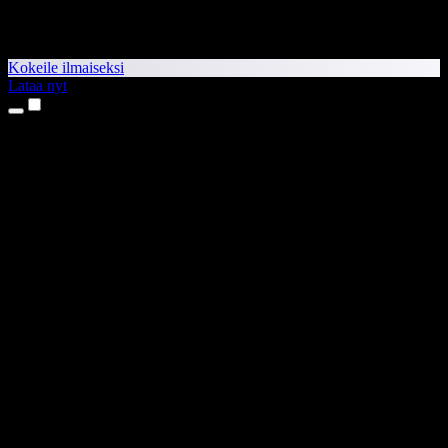
Kokeile ilmaiseksi
Lataa nyt
Tuotteet
Tekstistä puheeksi
iPhone- ja iPad-sovellukset
Android-sovellus
Chrome-laajennus
Edge-laajennus
Verkkosovellus
Mac-sovellus
Windows-sovellus