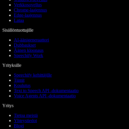
Verkkosovellus
Chrome-laajennus
Edge-laajennus
Lataa
Sisällöntuottajille
AI-äänigeneraattori
Dubbaukset
Äänen kloonaus
Speechify Work
Yrityksille
Speechify kehittäjille
Tiimit
Koulutus
Text to Speech API -dokumentaatio
Voice Agents API -dokumentaatio
Yritys
Tietoa meistä
Yhteystiedot
Blogi