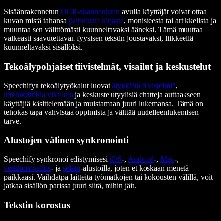
Sisäänrakennetun
OCR-skannauksen
avulla käyttäjät voivat ottaa
kuvan mistä tahansa
painetusta kirjasta
, monisteesta tai artikkelista ja
muuntaa sen välittömästi kuunneltavaksi ääneksi. Tämä muuttaa
vaikeasti saavutettavan fyysisen tekstin joustavaksi, liikkeellä
kuunneltavaksi sisällöksi.
Tekoälypohjaiset tiivistelmät, visailut ja keskustelut
Speechifyn tekoälytyökalut luovat
älykkäitä tiivistelmiä
,
interaktiivisia visailuja
ja keskustelutyylisiä chatteja auttaakseen
käyttäjiä käsittelemään ja muistamaan juuri lukemansa. Tämä on
tehokas tapa vahvistaa oppimista ja välttää uudelleenlukemisen
tarve.
Alustojen välinen synkronointi
Speechify synkronoi edistymisesi
iOS
-,
Android
-,
Mac
-,
verkkosovellus
- ja
selain
-alustoilla, joten et koskaan menetä
paikkaasi. Vaihdatpa laitteita työmatkojen tai kokousten välillä, voit
jatkaa sisällön parissa juuri siitä, mihin jäit.
Tekstin korostus