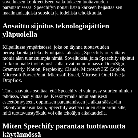
sovelluksen konkreettiseen vaikutukseen tuottavuuden
parantamisessa. Speechifyn nousu listan kärkeen heijastaa sen
maailmanlaajuista suosiota ja todellista tehokkuutta.
Ansaittu sijoitus teknologiajättien
yläpuolella
Kilpaillussa ympäristössä, joka on täynnä tuottavuuden
peruspilareita ja tekoälypohjaisia alustoja, Speechify on ylittänyt
monia alan tunnetuimpia nimiä. Sovelluksia, joita Speechify sijoittui
korkeammalle tuottavuuslistalla, ovat muun muassa: DocuSign,
Grammarly, Notion, Perplexity, Claude, Microsoft 365 Copilot,
Microsoft PowerPoint, Microsoft Excel, Microsoft OneDrive ja
DropBox.
Tämä saavutus osoittaa, että Speechify ei vain pysy suurten nimien
tahdissa, vaan ylittää ne. Keskittymällä ainutlaatuisesti
esteettömyyteen, oppimisen parantamiseen ja aikaa säästäviin
tekoälyominaisuuksiin, Speechify asettaa uuden standardin sille,
mitä tuottavuustyökalu voi olla tekoälyn aikakaudella.
Miten Speechify parantaa tuottavuutta
käytännössä