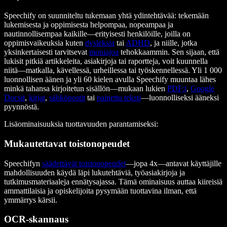
Speechify on suunniteltu tukemaan yhtä ydintehtävää: tekemään
lukemisesta ja oppimisesta helpompaa, nopeampaa ja
nautinnollisempaa kaikille—erityisesti henkilöille, joilla on
oppimisvaikeuksia kuten
dysleksia
tai
ADHD
, ja niille, jotka
yksinkertaisesti tarvitsevat
moniajoa
tehokkaammin. Sen sijaan, että
lukisit pitkiä artikkeleita, asiakirjoja tai raportteja, voit kuunnella
niitä—matkalla, kävellessä, urheillessa tai työskennellessä. Yli 1 000
luonnollisen äänen ja yli 60 kielen avulla Speechify muuntaa lähes
minkä tahansa kirjoitetun sisällön—mukaan lukien
PDF:t
,
Google
Docsit
,
kirjat
,
sähköpostit
tai
painettu teksti
—luonnolliseksi ääneksi
pyynnöstä.
Lisäominaisuuksia tuottavuuden parantamiseksi:
Mukautettavat toistonopeudet
Speechifyn
säädettävät toistonopeudet
—jopa 4x—antavat käyttäjille
mahdollisuuden käydä läpi lukutehtäviä, työasiakirjoja ja
tutkimusmateriaaleja ennätysajassa. Tämä ominaisuus auttaa kiireisiä
ammattilaisia ja opiskelijoita pysymään tuottavina ilman, että
ymmärrys kärsii.
OCR-skannaus