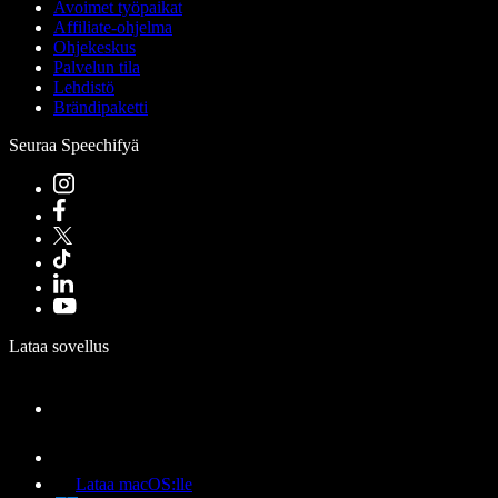
Avoimet työpaikat
Affiliate-ohjelma
Ohjekeskus
Palvelun tila
Lehdistö
Brändipaketti
Seuraa Speechifyä
Lataa sovellus
Lataa macOS:lle