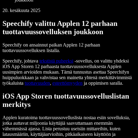
20. kesäkuuta 2025
Speechify valittu Applen 12 parhaan
tuottavuussovelluksen joukkoon
Speechify on ansainnut paikan Applen 12 parhaan
tuottavuussovelluksen listalla.
Speechify, johtava
tekstistä puheeksi
-sovellus, on valittu yhdeksi
iOS App Storen 12 parhaasta tuottavuussovelluksesta Applen
uusimpien arvioiden mukaan. Tämä tunnustus asettaa Speechifyn
huippuluokkaan ja vahvistaa sen mainetta yhtenä merkittävimmistä
työkaluista
tuottavuuden
,
esteettömyyden
ja oppimisen saralla.
iOS App Storen tuottavuussovelluslistan
merkitys
Applen kuratoima tuottavuussovelluslista nostaa esiin sovelluksia,
jotka auttavat miljoonia käyttäjiä saavuttamaan enemmän
vähemmässä ajassa. Lista perustuu useisiin mittareihin, kuten
latausmääriin, käyttäjäarvioihin, pitkäaikaiseen käyttöön ja