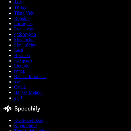
ไทย
Türkçe
Tiếng Việt
Română
Português
Български
ქართული
Slovenčina
Slovenščina
Eesti
Hrvatski
Ελληνικά
Lietuvių
עברית
Bahasa Indonesia
বাংলা
Català
Bahasa Melayu
اردو
Evästeasetukset
Käyttöehdot
Tietosuojakäytäntö