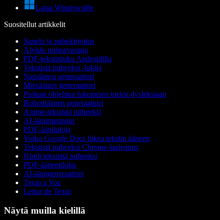
Lataa Windowsille
Suositellut artikkelit
Sanelu ja puhekirjoitus
Älykäs puheavustaja
PDF-tekstinluku Androidilla
Tekstistä puheeksi -lukija
Naisäänen generaattori
Miesäänen generaattori
Parhaat ohjelmat lukemisen tueksi dysleksiaan
Robottiäänen generaattori
Anime-tekstistä puheeksi
AI-äänimuunnin
PDF-äänilukija
Voiko Google Docs lukea tekstin ääneen
Tekstistä puheeksi Chrome-laajennus
Hindi tekstistä puheeksi
PDF-ääneenluku
AI-äänigeneraattori
Texto a Voz
Leitor de Texto
Näytä muilla kielillä