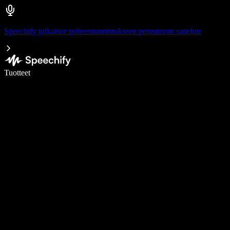
Speechify julkaisee puheentunnistukseen perustuvan sanelun
Kirjoita 5× nopeammin puheentunnistuksen avulla
Tuotteet
Lue lisää