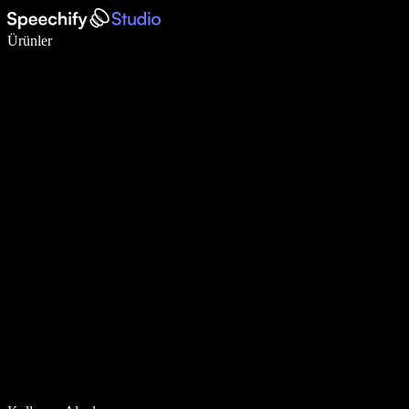
Sesli yazmayla 5 kat daha hızlı yazın
Ürünler
Daha Fazlasını Öğrenin