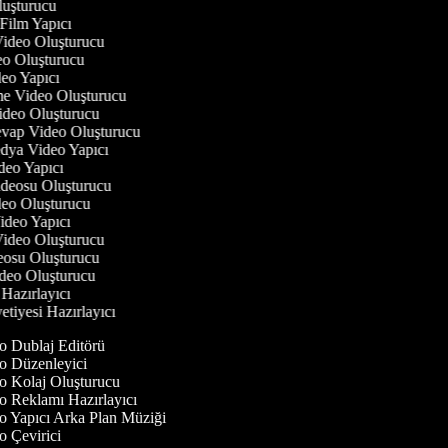
luşturucu
 Film Yapıcı
 Video Oluşturucu
deo Oluşturucu
ideo Yapıcı
rme Video Oluşturucu
Video Oluşturucu
evap Video Oluşturucu
edya Video Yapıcı
deo Yapıcı
Videosu Oluşturucu
ideo Oluşturucu
Video Yapıcı
 Video Oluşturucu
deosu Oluşturucu
ideo Oluşturucu
 Hazırlayıcı
etiyesi Hazırlayıcı
 Dublaj Editörü
 Düzenleyici
 Kolaj Oluşturucu
 Reklamı Hazırlayıcı
 Yapıcı Arka Plan Müziği
 Çevirici