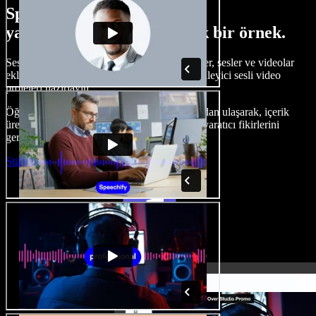
Speechify Studio ile neler
yapabileceğinize dair küçük bir örnek.
Seslendirmeler oluşturun, telifsiz stok görseller, sesler ve videolar
ekleyin, sesinizi klonlayın ve baştan sona etkileyici sesli video
projeleri hazırlayın.
Öğrenme eğrisi olmadan ve her şeye tarayıcıdan ulaşarak, içerik
üreticileri geleneksel sınırları aşabilir ve tüm yaratıcı fikirlerini
gerçeğe dönüştürebilir.
Stüdyoyu Başlat