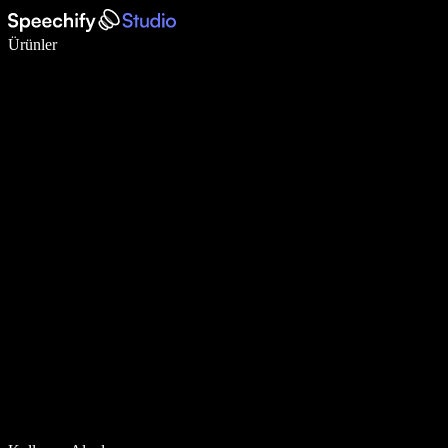
Sesli yazmayla 5 kat daha hızlı yazın
Ürünler
Daha Fazlasını Öğrenin