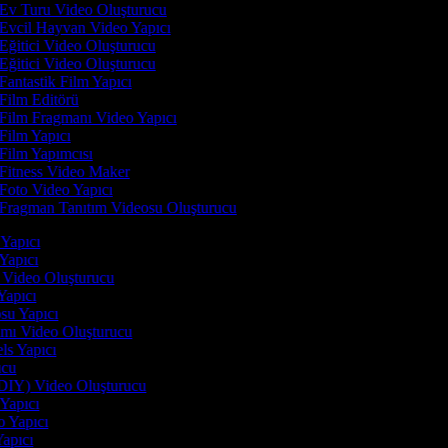
Ev Turu Video Oluşturucu
Evcil Hayvan Video Yapıcı
Eğitici Video Oluşturucu
Eğitici Video Oluşturucu
Fantastik Film Yapıcı
Film Editörü
Film Fragmanı Video Yapıcı
Film Yapıcı
Film Yapımcısı
Fitness Video Maker
Foto Video Yapıcı
Fragman Tanıtım Videosu Oluşturucu
i Yapıcı
 Yapıcı
n Video Oluşturucu
 Yapıcı
osu Yapıcı
tımı Video Oluşturucu
els Yapıcı
rucu
(DIY) Video Oluşturucu
 Yapıcı
o Yapıcı
Yapıcı