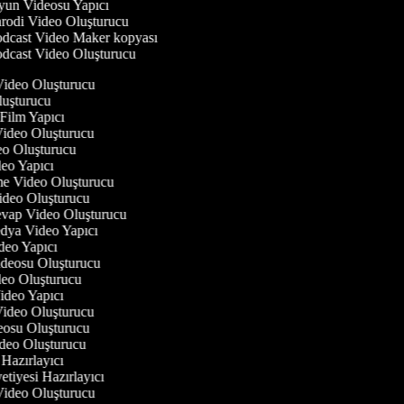
un Videosu Yapıcı
rodi Video Oluşturucu
dcast Video Maker kopyası
dcast Video Oluşturucu
 Video Oluşturucu
luşturucu
 Film Yapıcı
 Video Oluşturucu
deo Oluşturucu
ideo Yapıcı
rme Video Oluşturucu
Video Oluşturucu
evap Video Oluşturucu
edya Video Yapıcı
deo Yapıcı
Videosu Oluşturucu
ideo Oluşturucu
Video Yapıcı
 Video Oluşturucu
deosu Oluşturucu
ideo Oluşturucu
 Hazırlayıcı
etiyesi Hazırlayıcı
 Video Oluşturucu