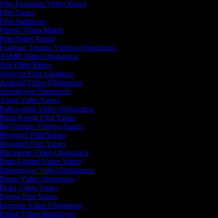
Film Fragmanı Video Yapıcı
Film Yapıcı
Film Yapımcısı
Fitness Video Maker
Foto Video Yapıcı
Fragman Tanıtım Videosu Oluşturucu
ASMR Video Oluşturucu
Aile Filmi Yapıcı
Aksiyon Film Yapımcısı
Android Video Oluşturucu
Animasyon Oluşturucu
Araba Video Yapıcı
Bahçıvanlık Video Oluşturucu
Bilim Kurgu Film Yapıcı
Bir Günüm Videosu Yapıcı
Biyografi Film Yapıcı
Biyografi Film Yapıcı
Bütçeleme Video Oluşturucu
Dans Eğitimi Video Yapıcı
Dekorasyon Video Oluşturucu
Demo Video Oluşturucu
Doğa Video Yapıcı
Drama Film Yapıcı
Egzersiz Video Oluşturucu
Emlak Video Hazırlayıcı