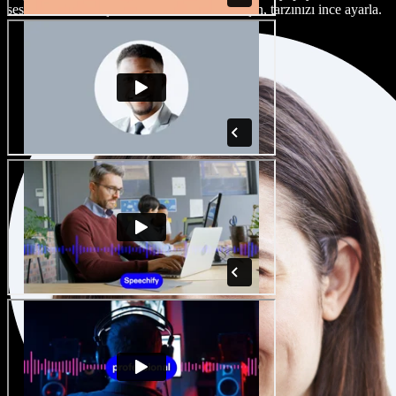
seslendirme sanatçısı ve aksan arasından seçin, tarzınızı ince ayarla.