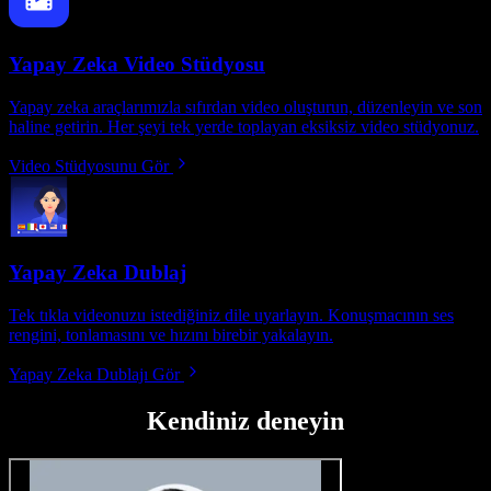
Yapay Zeka Video Stüdyosu
Yapay zeka araçlarımızla sıfırdan video oluşturun, düzenleyin ve son
haline getirin. Her şeyi tek yerde toplayan eksiksiz video stüdyonuz.
Video Stüdyosunu Gör
Yapay Zeka Dublaj
Tek tıkla videonuzu istediğiniz dile uyarlayın. Konuşmacının ses
rengini, tonlamasını ve hızını birebir yakalayın.
Yapay Zeka Dublajı Gör
Kendiniz deneyin