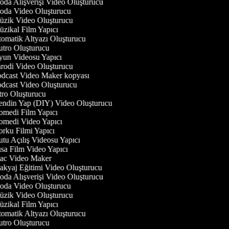
da Alışverişi Video Oluşturucu
da Video Oluşturucu
zik Video Oluşturucu
zikal Film Yapıcı
omatik Altyazı Oluşturucu
tro Oluşturucu
un Videosu Yapıcı
rodi Video Oluşturucu
dcast Video Maker kopyası
dcast Video Oluşturucu
tro Oluşturucu
ndin Yap (DIY) Video Oluşturucu
medi Film Yapıcı
medi Video Yapıcı
rku Filmi Yapıcı
tu Açılış Videosu Yapıcı
sa Film Video Yapıcı
c Video Maker
kyaj Eğitimi Video Oluşturucu
da Alışverişi Video Oluşturucu
da Video Oluşturucu
zik Video Oluşturucu
zikal Film Yapıcı
omatik Altyazı Oluşturucu
tro Oluşturucu