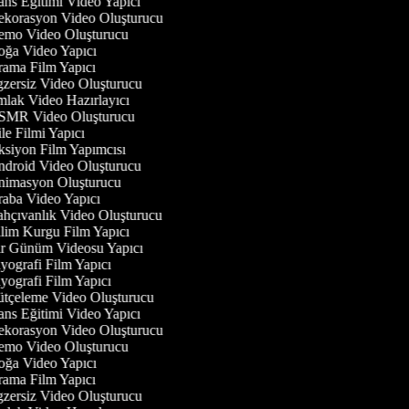
ns Eğitimi Video Yapıcı
korasyon Video Oluşturucu
mo Video Oluşturucu
ğa Video Yapıcı
ama Film Yapıcı
zersiz Video Oluşturucu
lak Video Hazırlayıcı
MR Video Oluşturucu
le Filmi Yapıcı
siyon Film Yapımcısı
droid Video Oluşturucu
imasyon Oluşturucu
aba Video Yapıcı
hçıvanlık Video Oluşturucu
lim Kurgu Film Yapıcı
r Günüm Videosu Yapıcı
yografi Film Yapıcı
yografi Film Yapıcı
tçeleme Video Oluşturucu
ns Eğitimi Video Yapıcı
korasyon Video Oluşturucu
mo Video Oluşturucu
ğa Video Yapıcı
ama Film Yapıcı
zersiz Video Oluşturucu