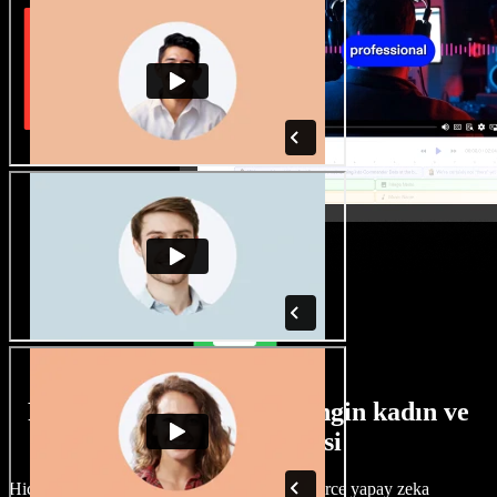
Farklı aksanlara sahip zengin kadın ve
erkek ses seçkisi
Hiçbir proje aynı olmak zorunda değil. Yüzlerce yapay zeka