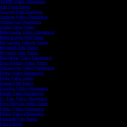
ASMR Video Oluşturucu
Aile Filmi Yapıcı
Aksiyon Film Yapımcısı
Android Video Oluşturucu
Animasyon Oluşturucu
Araba Video Yapıcı
Bahçıvanlık Video Oluşturucu
Bilim Kurgu Film Yapıcı
Bir Günüm Videosu Yapıcı
Biyografi Film Yapıcı
Biyografi Film Yapıcı
Bütçeleme Video Oluşturucu
Dans Eğitimi Video Yapıcı
Dekorasyon Video Oluşturucu
Demo Video Oluşturucu
Doğa Video Yapıcı
Drama Film Yapıcı
Egzersiz Video Oluşturucu
Emlak Video Hazırlayıcı
Ev Turu Video Oluşturucu
Evcil Hayvan Video Yapıcı
Eğitici Video Oluşturucu
Eğitici Video Oluşturucu
Fantastik Film Yapıcı
Film Editörü