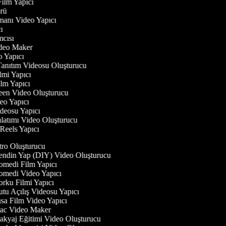
 Film Yapıcı
törü
gmanı Video Yapıcı
cı
ımcısı
Video Maker
eo Yapıcı
Tanıtım Videosu Oluşturucu
ilmi Yapıcı
Film Yapıcı
reen Video Oluşturucu
deo Yapıcı
ideosu Yapıcı
nlatımı Video Oluşturucu
 Reels Yapıcı
tro Oluşturucu
ndin Yap (DIY) Video Oluşturucu
medi Film Yapıcı
medi Video Yapıcı
rku Filmi Yapıcı
tu Açılış Videosu Yapıcı
sa Film Video Yapıcı
c Video Maker
kyaj Eğitimi Video Oluşturucu