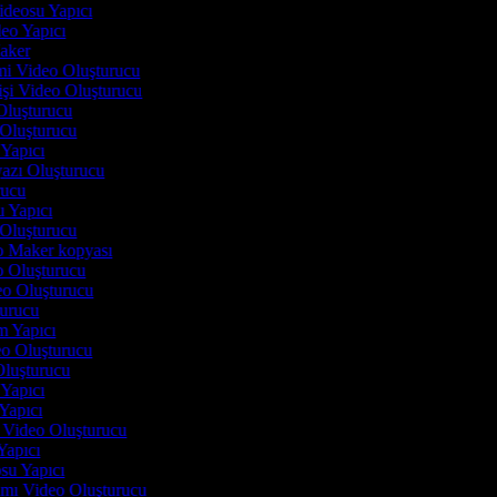
Videosu Yapıcı
deo Yapıcı
Maker
imi Video Oluşturucu
işi Video Oluşturucu
Oluşturucu
 Oluşturucu
 Yapıcı
yazı Oluşturucu
urucu
u Yapıcı
o Oluşturucu
eo Maker kopyası
eo Oluşturucu
deo Oluşturucu
turucu
lm Yapıcı
deo Oluşturucu
 Oluşturucu
i Yapıcı
 Yapıcı
n Video Oluşturucu
 Yapıcı
osu Yapıcı
tımı Video Oluşturucu