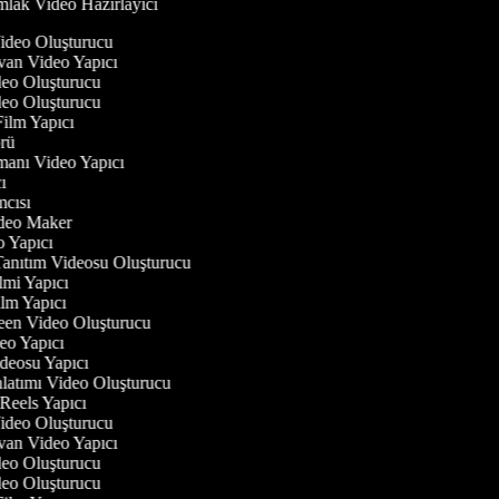
lak Video Hazırlayıcı
Video Oluşturucu
yvan Video Yapıcı
ideo Oluşturucu
ideo Oluşturucu
 Film Yapıcı
törü
gmanı Video Yapıcı
cı
ımcısı
Video Maker
eo Yapıcı
Tanıtım Videosu Oluşturucu
ilmi Yapıcı
Film Yapıcı
reen Video Oluşturucu
deo Yapıcı
ideosu Yapıcı
nlatımı Video Oluşturucu
 Reels Yapıcı
Video Oluşturucu
yvan Video Yapıcı
ideo Oluşturucu
ideo Oluşturucu