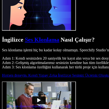
İngilizce
Ses Klonlama
Nasıl Çalışır?
Ses klonlama işlemi hiç bu kadar kolay olmamıştı. Speechify Studio’nu
Adım 1: Kendi sesinizden 20 saniyelik bir kayıt alın veya bir ses dosy
Adım 2: Gelişmiş algoritmalarımız sesinizin kendine has tüm özellikler
Adım 3: Ses klonlama özelliğini kullanarak her türlü proje için kullanım
Hemen deneyin. Kendi Yapay Zeka İngilizce Sesinizi Ücretsiz Oluştu