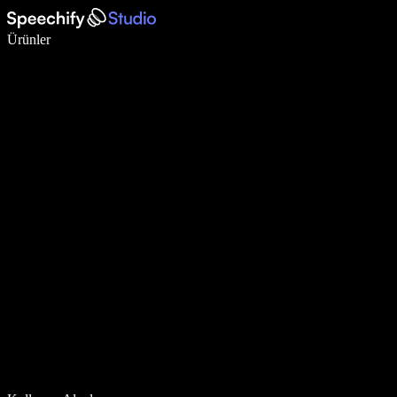
Sesli yazmayla 5 kat daha hızlı yazın
Ürünler
Daha Fazlasını Öğrenin