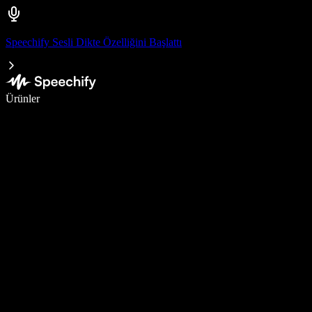
Speechify Sesli Dikte Özelliğini Başlattı
Sesli yazmayla 5 kat daha hızlı yazın
Ürünler
Daha Fazlasını Öğrenin