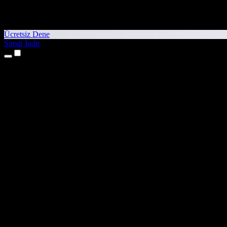
Ücretsiz Dene
Şimdi İndir
Ürünler
Metinden Sese
iPhone ve iPad Uygulamaları
Android Uygulaması
Chrome Uzantısı
Edge Uzantısı
Web Uygulaması
Mac Uygulaması
Windows Uygulaması