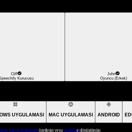
Cliff
John
Speechify Kurucusu
Oyuncu (Erkek)
OWS UYGULAMASI
MAC UYGULAMASI
ANDROID
ED
sizin için sesli okusun,
özetlesin veya
podcast
e dönüştürsün