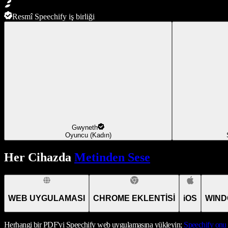
Resmî Speechify iş birliği
Gwyneth
Oyuncu (Kadın)
Her Cihazda
Metinden Sese
WEB UYGULAMASI
CHROME EKLENTİSİ
iOS
WIND
Herhangi bir PDF'yi Speechify web uygulamasına yükleyin;
Speechify
onu 