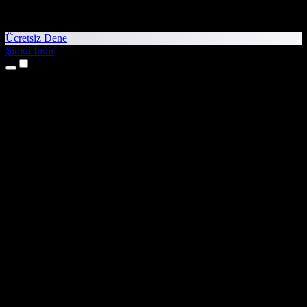
Ücretsiz Dene
Şimdi İndir
Ürünler
Metinden Sese
iPhone ve iPad Uygulamaları
Android Uygulaması
Chrome Uzantısı
Edge Uzantısı
Web Uygulaması
Mac Uygulaması
Windows Uygulaması