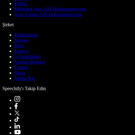
Eğitim
Metinden Sese API Dokümantasyonu
Sesli Asistan API Dokümantasyonu
Şirket
Hakkımızda
İletişim
Blog
Kariyer
İş Ortaklıkları
Yardım Merkezi
Durum
Basın
Marka Kiti
Speechify'ı Takip Edin