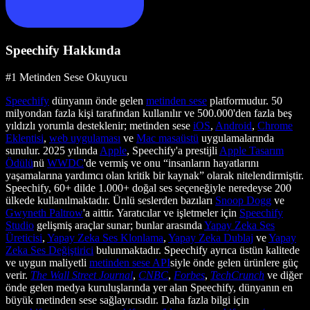
Speechify Hakkında
#1 Metinden Sese Okuyucu
Speechify
dünyanın önde gelen
metinden sese
platformudur. 50
milyondan fazla kişi tarafından kullanılır ve 500.000'den fazla beş
yıldızlı yorumla desteklenir; metinden sese
iOS
,
Android
,
Chrome
Eklentisi
,
web uygulaması
ve
Mac masaüstü
uygulamalarında
sunulur. 2025 yılında
Apple
, Speechify'a prestijli
Apple Tasarım
Ödülü
nü
WWDC
'de vermiş ve onu “insanların hayatlarını
yaşamalarına yardımcı olan kritik bir kaynak” olarak nitelendirmiştir.
Speechify, 60+ dilde 1.000+ doğal ses seçeneğiyle neredeyse 200
ülkede kullanılmaktadır. Ünlü seslerden bazıları
Snoop Dogg
ve
Gwyneth Paltrow
'a aittir. Yaratıcılar ve işletmeler için
Speechify
Studio
gelişmiş araçlar sunar; bunlar arasında
Yapay Zeka Ses
Üreticisi
,
Yapay Zeka Ses Klonlama
,
Yapay Zeka Dublaj
ve
Yapay
Zeka Ses Değiştirici
bulunmaktadır. Speechify ayrıca üstün kalitede
ve uygun maliyetli
metinden sese API
siyle önde gelen ürünlere güç
verir.
The Wall Street Journal
,
CNBC
,
Forbes
,
TechCrunch
ve diğer
önde gelen medya kuruluşlarında yer alan Speechify, dünyanın en
büyük metinden sese sağlayıcısıdır. Daha fazla bilgi için