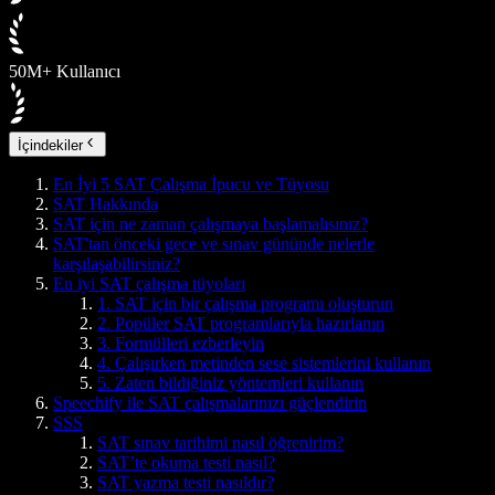
50M+ Kullanıcı
İçindekiler
En İyi 5 SAT Çalışma İpucu ve Tüyosu
SAT Hakkında
SAT için ne zaman çalışmaya başlamalısınız?
SAT'tan önceki gece ve sınav gününde nelerle
karşılaşabilirsiniz?
En iyi SAT çalışma tüyoları
1. SAT için bir çalışma programı oluşturun
2. Popüler SAT programlarıyla hazırlanın
3. Formülleri ezberleyin
4. Çalışırken metinden sese sistemlerini kullanın
5. Zaten bildiğiniz yöntemleri kullanın
Speechify ile SAT çalışmalarınızı güçlendirin
SSS
SAT sınav tarihimi nasıl öğrenirim?
SAT’te okuma testi nasıl?
SAT yazma testi nasıldır?