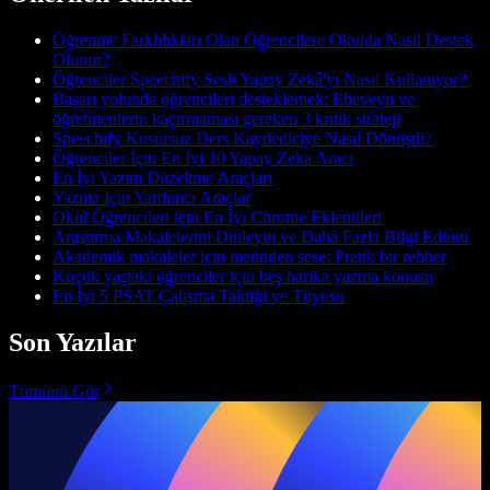
Öğrenme Farklılıkları Olan Öğrencilere Okulda Nasıl Destek
Olunur?
Öğrenciler Speechify Sesli Yapay Zekâ'yı Nasıl Kullanıyor?
Başarı yolunda öğrencileri desteklemek: Ebeveyn ve
öğretmenlerin kaçırmaması gereken 3 kritik strateji
Speechify Kusursuz Ders Kaydediciye Nasıl Dönüştü?
Öğrenciler İçin En İyi 10 Yapay Zeka Aracı
En İyi Yazım Düzeltme Araçları
Yazma İçin Yardımcı Araçlar
Okul Öğrencileri için En İyi Chrome Eklentileri
Araştırma Makalelerini Dinleyin ve Daha Fazla Bilgi Edinin
Akademik makaleler için metinden sese: Pratik bir rehber
Küçük yaştaki öğrenciler için beş harika yazma konusu
En İyi 5 PSAT Çalışma Taktiği ve Tüyosu
Son Yazılar
Tümünü Gör