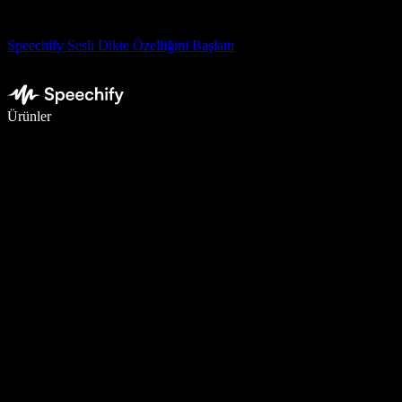
Speechify Sesli Dikte Özelliğini Başlattı
Sesli yazmayla 5 kat daha hızlı yazın
Ürünler
Daha Fazlasını Öğrenin