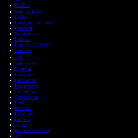
한국어
Norsk bokmål
Polski
Português Brasileiro
Русский
Українська
Español
Español (México)
Svenska
ไทย
Tiếng Việt
Română
Português
Български
ქართული
Slovenčina
Slovenščina
Eesti
Hrvatski
Ελληνικά
Lietuvių
עברית
Bahasa Indonesia
বাংলা