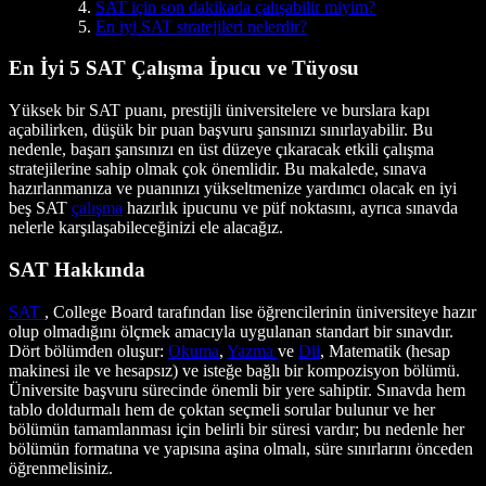
SAT için son dakikada çalışabilir miyim?
En iyi SAT stratejileri nelerdir?
En İyi 5 SAT Çalışma İpucu ve Tüyosu
Yüksek bir SAT puanı, prestijli üniversitelere ve burslara kapı
açabilirken, düşük bir puan başvuru şansınızı sınırlayabilir. Bu
nedenle, başarı şansınızı en üst düzeye çıkaracak etkili çalışma
stratejilerine sahip olmak çok önemlidir. Bu makalede, sınava
hazırlanmanıza ve puanınızı yükseltmenize yardımcı olacak en iyi
beş SAT
çalışma
hazırlık ipucunu ve püf noktasını, ayrıca sınavda
nelerle karşılaşabileceğinizi ele alacağız.
SAT Hakkında
SAT
, College Board tarafından lise öğrencilerinin üniversiteye hazır
olup olmadığını ölçmek amacıyla uygulanan standart bir sınavdır.
Dört bölümden oluşur:
Okuma
,
Yazma
ve
Dil
, Matematik (hesap
makinesi ile ve hesapsız) ve isteğe bağlı bir kompozisyon bölümü.
Üniversite başvuru sürecinde önemli bir yere sahiptir. Sınavda hem
tablo doldurmalı hem de çoktan seçmeli sorular bulunur ve her
bölümün tamamlanması için belirli bir süresi vardır; bu nedenle her
bölümün formatına ve yapısına aşina olmalı, süre sınırlarını önceden
öğrenmelisiniz.