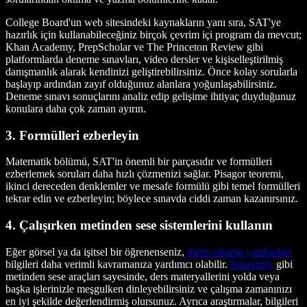
College Board'un web sitesindeki kaynakların yanı sıra, SAT'ye
hazırlık için kullanabileceğiniz birçok çevrim içi program da mevcut;
Khan Academy, PrepScholar ve The Princeton Review gibi
platformlarda deneme sınavları, video dersler ve kişiselleştirilmiş
danışmanlık alarak kendinizi geliştirebilirsiniz. Önce kolay sorularla
başlayıp ardından zayıf olduğunuz alanlara yoğunlaşabilirsiniz.
Deneme sınavı sonuçlarını analiz edip gelişime ihtiyaç duyduğunuz
konulara daha çok zaman ayırın.
3. Formülleri ezberleyin
Matematik bölümü, SAT'in önemli bir parçasıdır ve formülleri
ezberlemek soruları daha hızlı çözmenizi sağlar. Pisagor teoremi,
ikinci dereceden denklemler ve mesafe formülü gibi temel formülleri
tekrar edin ve ezberleyin; böylece sınavda ciddi zaman kazanırsınız.
4. Çalışırken metinden sese sistemlerini kullanın
Eğer görsel ya da işitsel bir öğrenenseniz,
metin okuma yazılımları
bilgileri daha verimli kavramanıza yardımcı olabilir.
Speechify
gibi
metinden sese araçları sayesinde, ders materyallerini yolda veya
başka işlerinizle meşgulken dinleyebilirsiniz ve çalışma zamanınızı
en iyi şekilde değerlendirmiş olursunuz. Ayrıca araştırmalar, bilgileri