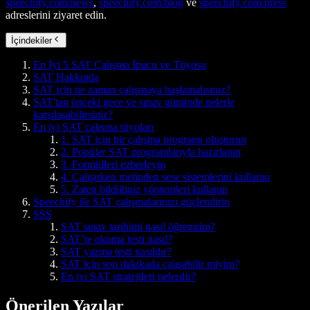
speechify.com/news
,
speechify.com/blog
ve
speechify.com/press
adreslerini ziyaret edin.
İçindekiler
En İyi 5 SAT Çalışma İpucu ve Tüyosu
SAT Hakkında
SAT için ne zaman çalışmaya başlamalısınız?
SAT'tan önceki gece ve sınav gününde nelerle
karşılaşabilirsiniz?
En iyi SAT çalışma tüyoları
1. SAT için bir çalışma programı oluşturun
2. Popüler SAT programlarıyla hazırlanın
3. Formülleri ezberleyin
4. Çalışırken metinden sese sistemlerini kullanın
5. Zaten bildiğiniz yöntemleri kullanın
Speechify ile SAT çalışmalarınızı güçlendirin
SSS
SAT sınav tarihimi nasıl öğrenirim?
SAT’te okuma testi nasıl?
SAT yazma testi nasıldır?
SAT için son dakikada çalışabilir miyim?
En iyi SAT stratejileri nelerdir?
Önerilen Yazılar