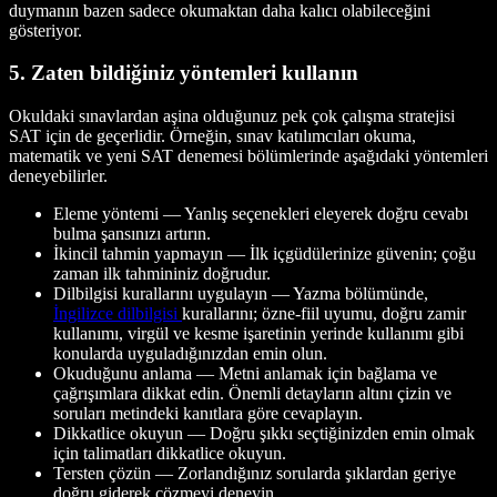
duymanın bazen sadece okumaktan daha kalıcı olabileceğini
gösteriyor.
5. Zaten bildiğiniz yöntemleri kullanın
Okuldaki sınavlardan aşina olduğunuz pek çok çalışma stratejisi
SAT için de geçerlidir. Örneğin, sınav katılımcıları okuma,
matematik ve yeni SAT denemesi bölümlerinde aşağıdaki yöntemleri
deneyebilirler.
Eleme yöntemi — Yanlış seçenekleri eleyerek doğru cevabı
bulma şansınızı artırın.
İkincil tahmin yapmayın — İlk içgüdülerinize güvenin; çoğu
zaman ilk tahmininiz doğrudur.
Dilbilgisi kurallarını uygulayın — Yazma bölümünde,
İngilizce
dilbilgisi
kurallarını; özne-fiil uyumu, doğru zamir
kullanımı, virgül ve kesme işaretinin yerinde kullanımı gibi
konularda uyguladığınızdan emin olun.
Okuduğunu anlama — Metni anlamak için bağlama ve
çağrışımlara dikkat edin. Önemli detayların altını çizin ve
soruları metindeki kanıtlara göre cevaplayın.
Dikkatlice okuyun — Doğru şıkkı seçtiğinizden emin olmak
için talimatları dikkatlice okuyun.
Tersten çözün — Zorlandığınız sorularda şıklardan geriye
doğru giderek çözmeyi deneyin.