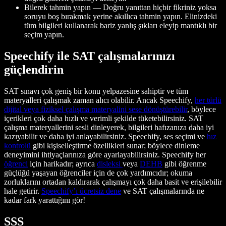
Bilerek tahmin yapın — Doğru yanıttan hiçbir fikriniz yoksa
soruyu boş bırakmak yerine akıllıca tahmin yapın. Elinizdeki
tüm bilgileri kullanarak bariz yanlış şıkları eleyip mantıklı bir
seçim yapın.
Speechify ile SAT çalışmalarınızı
güçlendirin
SAT sınavı çok geniş bir konu yelpazesine sahiptir ve tüm
materyalleri çalışmak zaman alıcı olabilir. Ancak Speechify,
her türlü
dijital veya fiziksel çalışma materyalini sese dönüştürebilir
, böylece
içerikleri çok daha hızlı ve verimli şekilde tüketebilirsiniz. SAT
çalışma materyallerini sesli dinleyerek, bilgileri hafızanıza daha iyi
kazıyabilir ve daha iyi anlayabilirsiniz. Speechify, ses seçimi ve
hız
kontrolü
gibi kişiselleştirme özellikleri sunar; böylece dinleme
deneyimini ihtiyaçlarınıza göre ayarlayabilirsiniz. Speechify her
öğrenci
için harikadır; ayrıca
disleksi
veya
DEHB
gibi öğrenme
güçlüğü yaşayan öğrenciler için de çok yardımcıdır; okuma
zorluklarını ortadan kaldırarak çalışmayı çok daha basit ve erişilebilir
hale getirir.
Speechify’ı ücretsiz dene
ve SAT çalışmalarında ne
kadar fark yarattığını gör!
SSS