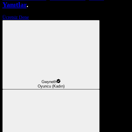
Yanıtlar
.
Ücretsiz Dene
Gwyneth
Oyuncu (Kadın)