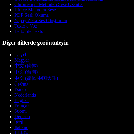
Chrome için Metinden Sese Uzantısı
Hintçe Metinden Sese
PDF Sesli Okuma
Yapay Zeka Ses Oluşturucu
Texto a Voz
Leitor de Texto
Diğer dillerde görüntüleyin
العربية
Magyar
中文 (简体)
中文 (台灣)
中文 (简体 中国大陆)
Čeština
Dansk
Nederlands
English
Français
Suomi
Deutsch
हिन्दी
Italiano
日本語