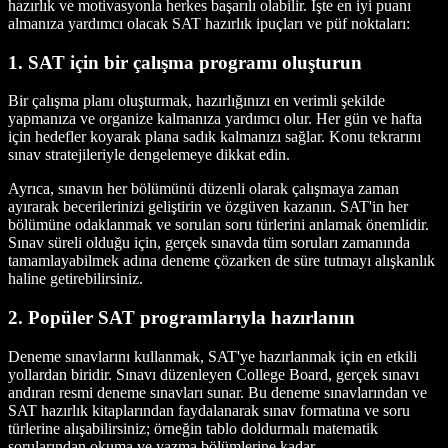
hazırlık ve motivasyonla herkes başarılı olabilir. İşte en iyi puanı
almanıza yardımcı olacak SAT hazırlık ipuçları ve püf noktaları:
1. SAT için bir çalışma programı oluşturun
Bir çalışma planı oluşturmak, hazırlığınızı en verimli şekilde
yapmanıza ve organize kalmanıza yardımcı olur. Her gün ve hafta
için hedefler koyarak plana sadık kalmanızı sağlar. Konu tekrarını
sınav stratejileriyle dengelemeye dikkat edin.
Ayrıca, sınavın her bölümünü düzenli olarak çalışmaya zaman
ayırarak becerilerinizi geliştirin ve özgüven kazanın. SAT'in her
bölümüne odaklanmak ve sorulan soru türlerini anlamak önemlidir.
Sınav süreli olduğu için, gerçek sınavda tüm soruları zamanında
tamamlayabilmek adına deneme çözarken de süre tutmayı alışkanlık
haline getirebilirsiniz.
2. Popüler SAT programlarıyla hazırlanın
Deneme sınavlarını kullanmak, SAT'ye hazırlanmak için en etkili
yollardan biridir. Sınavı düzenleyen College Board, gerçek sınavı
andıran resmi deneme sınavları sunar. Bu deneme sınavlarından ve
SAT hazırlık kitaplarından faydalanarak sınav formatına ve soru
türlerine alışabilirsiniz; örneğin tablo doldurmalı matematik
sorularından okuma ve yazma bölümlerine kadar.