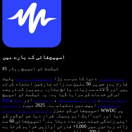
اسپیچفائی کے بارے میں
#1 ٹیکسٹ ٹو اسپیچ ریڈر
اسپیچفائی
دنیا کا سب سے بڑا
ٹیکسٹ ٹو اسپیچ
پلیٹ
فارم ہے، جس پر 50 ملین سے زائد صارفین اعتماد کرتے
ہیں اور 5 لاکھ سے زیادہ پانچ ستارہ ریویوز کے ذریعے
اس کی خدمات کو سراہا گیا ہے۔ یہ ٹیکسٹ ٹو اسپیچ
اینڈرائیڈ
،
کروم ایکسٹینشن
،
ویب ایپ
اور
میک
،
iOS
ڈیسک ٹاپ
ایپس میں دستیاب ہے۔ 2025 میں،
ایپل نے
WWDC پر
اسپیچفائی کو معزز
ایپل ڈیزائن ایوارڈ
دیا اور اسے ’ایک اہم وسیلہ قرار دیا جو لوگوں کو
اپنی زندگی جینے میں مدد دیتا ہے۔‘ اسپیچفائی 60 سے
زائد زبانوں میں 1,000+ قدرتی آوازیں فراہم کرتا ہے
اور لگ بھگ 200 ممالک میں استعمال ہوتا ہے۔ مشہور