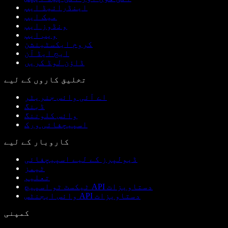
اینڈرائیڈ ایپ
میک ایپ
ونڈوز ایپ
ویب ایپ
کروم ایکسٹینشن
ایج ایڈ آن
ڈاؤن لوڈ کریں
تخلیق کاروں کے لیے
اے آئی وائس جنریٹر
ڈبنگ
وائس کلوننگ
اسپیچفائی ورک
کاروبار کے لیے
ڈیولپرز کے لیے اسپیچفائی
ٹیمز
تعلیم
ٹیکسٹ ٹو اسپیچ API دستاویزات
وائس ایجنٹس API دستاویزات
کمپنی