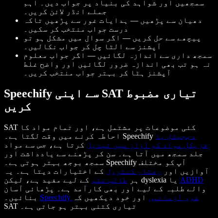
سمجھیں اور شواہد کی بنیاد پر جواب دیں۔ اہم
جملے انڈر لائن کریں۔
دھیان سے پڑھیں — ہدایات غور سے پڑھیں تاکہ
درست جواب منتخب کر سکیں۔
پیچھے سے حل کریں — اگر سوال میں مشکل ہو تو
آپشنز سے الٹا چل کر جواب نکالیں۔
سمجھ داری سے اندازہ لگائیں — اگر جواب معلوم
نہ ہو تب بھی اندازہ ضرور لگائیں اور واضح غلط
آپشنز ہٹا کر بہتر جواب منتخب کریں۔
Speechify سے اپنی SAT تیاری مضبوط
کریں
SAT کئی موضوعات پر مشتمل ہے، اور تمام مواد کا
دیجیٹل یا
احاطہ کرنے میں وقت لگتا ہے۔ Speechify
فزیکل مواد کو آواز میں تبدیل
کرتا ہے، جس سے مواد
جلد سمجھ میں آتا ہے۔ سن کر پڑھنے سے یادداشت اور
سمجھ بوجھ بہتر ہوتی ہے۔ Speechify آپ کو مختلف
آوازیں اور
رفتار کنٹرول
کے اختیارات دیتا ہے۔ یہ
ADHD
کے لیے مفید ہے، لیکن dyslexia یا
ہر
طالب علم
والے طلبہ کے لیے اور بھی کارآمد ہے۔ پڑھائی آسان
Speechify فری آزمائیں
اور خود دیکھیں کہ
بنائیں۔
SAT تیاری کتنی بہتر ہو جاتی ہے۔