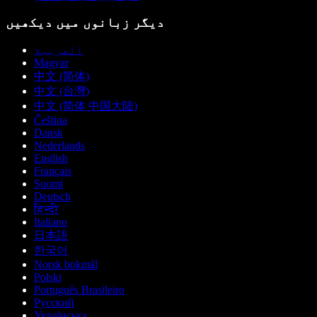
دیگر زبانوں میں دیکھیں
العربية
Magyar
中文 (简体)
中文 (台灣)
中文 (简体 中国大陆)
Čeština
Dansk
Nederlands
English
Français
Suomi
Deutsch
हिन्दी
Italiano
日本語
한국어
Norsk bokmål
Polski
Português Brasileiro
Русский
Українська