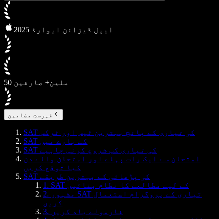
2025 ایپل ڈیزائن ایوارڈ
50 ملین+ صارفین
فہرستِ مضامین
SAT کی تیاری کے پانچ بہترین ٹپس اور ٹرکس
SAT کے بارے میں
SAT کی تیاری کب شروع کرنی چاہیے
امتحان سے ایک رات پہلے اور امتحان والے دن
کیا توقع کریں
SAT کی پڑھائی کے بہترین طریقے
1. SAT کے لیے مطالعے کا نظام بنائیں
2. مشہور SAT تیاری کے پروگرام استعمال
کریں
3. فارمولے یاد کریں