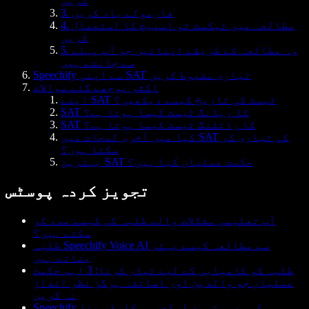
کریں
3. فارمولے یاد کریں
4. مطالعہ میں ٹیکسٹ ٹو اسپیچ کا استعمال
کریں
5. وہ مطالعہ کے طریقے اپنائیں جو آپ پہلے
سے جانتے ہیں
Speechify سے اپنی SAT تیاری مضبوط کریں
اکثر پوچھے گئے سوالات
اپنے SAT ٹیسٹ کی تاریخ کیسے دیکھیں؟
SAT کا ریڈنگ ٹیسٹ کیسا ہوتا ہے؟
SAT کا رائٹنگ ٹیسٹ کیسا ہوتا ہے؟
کیا میں آخری لمحات میں SAT کی تیاری کر
سکتا ہوں؟
بہترین SAT حکمت عملیاں کیا ہیں؟
تجویز کردہ پوسٹس
آپ تعلیمی مشکلات والے طلبہ کی کیسے مدد کر
سکتے ہیں؟
طلبہ Speechify Voice AI سے مطالعہ کیسے بہتر
بناتے ہیں
طلبہ کو کامیابی کے لیے تیار کرنا: 3 اہم حکمت
عملیاں جو والدین اور اساتذہ ہرگز نظر انداز
نہ کریں
Speechify کیسے بہترین لیکچر ریکارڈر بنا