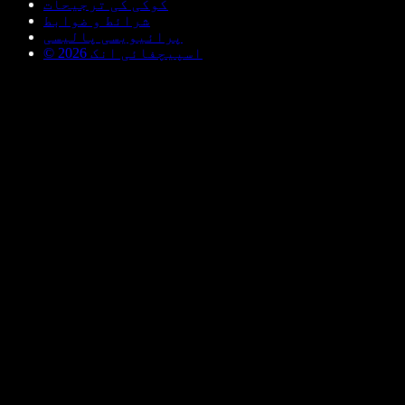
کوکی کی ترجیحات
شرائط و ضوابط
پرائیویسی پالیسی
© اسپیچفائی انک 2026