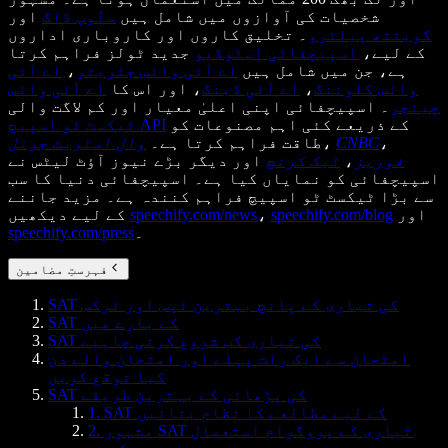
شخصیات کی آوازوں میں شامل ہیں
سنُوپ ڈاگ
اور
گوینتھ پیلٹرو
۔ تخلیق کاروں اور کاروباری اداروں
کے لیے،
اسپیچفائی اسٹوڈیو
جدید ٹولز فراہم کرتا
ہے، جن میں شامل ہیں
اے آئی وائس جنریٹر
،
اے آئی
وائس کلوننگ
،
اے آئی ڈبنگ
، اور اس کا
اے آئی وائس
چینجر
۔ اسپیچفائی اپنی اعلیٰ معیار اور کم لاگت والی
کے ذریعے کئی اہم مصنوعات کو
ٹیکسٹ ٹو اسپیچ API
،
CNBC
،
طاقت فراہم کرتا ہے۔
وال اسٹریٹ جرنل
فوربز
،
ٹیک کرنچ
اور دیگر بڑے نیوز آؤٹ لیٹس نے
اسپیچفائی کو نمایاں کیا ہے۔ اسپیچفائی دنیا کا سب
سے بڑا ٹیکسٹ ٹو اسپیچ فراہم کنندہ ہے۔ مزید جاننے
اور
speechify.com/blog
،
speechify.com/news
کے لیے دیکھیں
۔
speechify.com/press
فہرستِ مضامین
SAT کی تیاری کے پانچ بہترین ٹپس اور ٹرکس
SAT کے بارے میں
SAT کی تیاری کب شروع کرنی چاہیے
امتحان سے ایک رات پہلے اور امتحان والے دن
کیا توقع کریں
SAT کی پڑھائی کے بہترین طریقے
1. SAT کے لیے مطالعے کا نظام بنائیں
2. مشہور SAT تیاری کے پروگرام استعمال