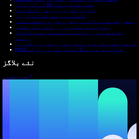
طلبہ کے لیے ٹاپ 10 اے آئی ٹولز
بہترین تحریری پروف ریڈنگ ٹولز
لکھنے میں مدد کے لیے اوزار
اسکول کے طلبہ کے لیے بہترین کروم ایکسٹینشنز
ریسرچ پیپر سنیں اور زیادہ یاد رکھیں
اکیڈمک پیپرز کے لیے ٹیکسٹ ٹو اسپیچ: مکمل
رہنما
کم عمر طلبہ کے لیے پانچ بہترین تحریری تجاویز
PSAT کے لیے سرفہرست 5 اسٹڈی ٹپس اور ٹرکس
نئے بلاگز
سب دیکھیں