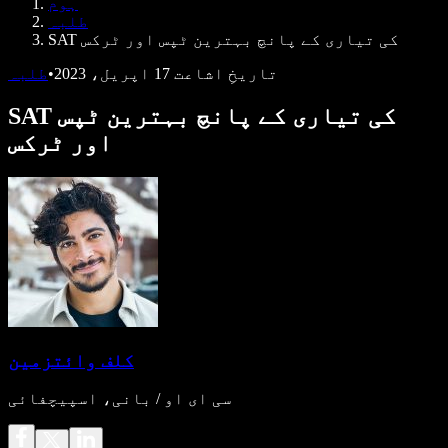
ہوم
ڈویلپرز کے لیے Speechify
طلبہ
SAT کی تیاری کے پانچ بہترین ٹپس اور ٹرکس
تاریخِ اشاعت
17 اپریل، 2023
•
طلبہ
SAT کی تیاری کے پانچ بہترین ٹپس
اور ٹرکس
کلف وائتزمین
سی ای او / بانی، اسپیچفائی