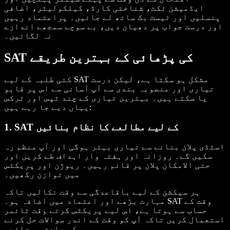
ایڈمیشن ٹکٹ، شناختی کارڈ، کیلکولیٹر، اضافی
پنسلیں اور ٹیسٹ بک ساتھ لے جائیں۔ پراعتماد رہیں
اور درست جواب پر دھیان دیں، بے سوچے سمجھے اندازے
نہ لگائیں۔
SAT کی پڑھائی کے بہترین طریقے
کئی طلبہ کے لیے SAT مشکل ہو سکتا ہے، لیکن درست
تیاری اور منصوبہ بندی سے آپ آسانی سے اس پر قابو
پا سکتے ہیں۔ بہترین تیاری کے چند ٹپس اور ٹرکس
یہاں دیے جا رہے ہیں:
1. SAT کے لیے مطالعے کا نظام بنائیں
اسٹڈی پلان بنانے سے تیاری بہتر ہوگی اور آپ منظم رہ
سکیں گے۔ روزانہ اور ہفتہ وار اہداف طے کریں اور
حتی الامکان پلان پر قائم رہیں۔ ریوژن اور پریکٹس
میں توازن رکھیں۔
ہر سیکشن کے لیے باقاعدگی سے وقت نکالیں تاکہ
مہارت بڑھے اور اعتماد میں اضافہ ہو۔ SAT وقت کے
حساب سے ہوتا ہے، اس لیے پریکٹس کرتے وقت ٹائمر
استعمال کریں تاکہ آپ کو وقت کے اندر سوالات حل کرنے
کی عادت ہو جائے۔