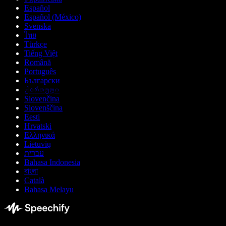
Español
Español (México)
Svenska
ไทย
Türkçe
Tiếng Việt
Română
Português
Български
ქართული
Slovenčina
Slovenščina
Eesti
Hrvatski
Ελληνικά
Lietuvių
עברית
Bahasa Indonesia
বাংলা
Català
Bahasa Melayu