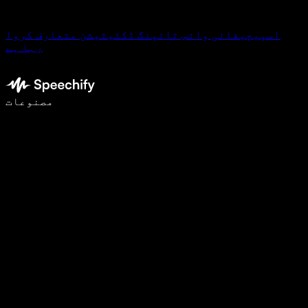
اسپیچیفائی وائس ٹائپنگ ڈکٹیٹیشن متعارف کروا
رہا ہے
وائس ٹائپنگ کے ساتھ 5 گنا تیزی سے لکھیں
مصنوعات
مزید جانیں