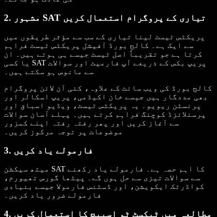
2. مشہور SAT تیاری کے پروگرام استعمال کریں
پریکٹس ٹیسٹ لینا تیاری کے سب سے مؤثر طریقوں میں
سے ایک ہے۔ کالج بورڈ آفیشل پریکٹس ٹیسٹ فراہم
کرتا ہے جو تقریباً اصل ٹیسٹ جیسے ہی ہوتے ہیں۔ ان
یا کسی SAT پریپ بکس کے ذریعے آپ فارمیٹ اور سوالات
سے مانوس ہو سکتے ہیں۔
کالج بورڈ کی ویب سائٹ کے علاوہ، کئی آن لائن پروگرام
بھی مددگار ہیں جیسے خان اکیڈمی، پریپ اسکالر اور
پرنسٹن ریویو۔ یہ پریکٹس ٹیسٹ، ویڈیو اسباق اور
پرسنلائزڈ کوچنگ فراہم کرتے ہیں۔ پہلے آسان سوالات
سے آغاز کریں اور پھر رفتہ رفتہ اپنے کمزور
موضوعات پر توجہ مرکوز کریں۔
3. فارمولے یاد کریں
میتھ سیکشن SAT کا اہم حصہ ہے۔ فارمولے یاد رکھنے
سے سوالات تیزی سے حل ہوں گے۔ پیٹھا گورس تھیورم،
کواڈرٹک ایکویشن، اور ڈسٹنس فارمولا جیسے بنیادی
فارمولے ضرور یاد کریں۔
4. مطالعہ میں ٹیکسٹ ٹو اسپیچ کا استعمال کریں