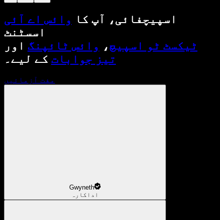
اسپیچفائی، آپ کا
وائس اے آئی
اسسٹنٹ
ٹیکسٹ ٹو اسپیچ
،
وائس ٹائپنگ
اور
تیز جوابات
کے لیے۔
مفت آزمائیں
Gwyneth
اداکارہ