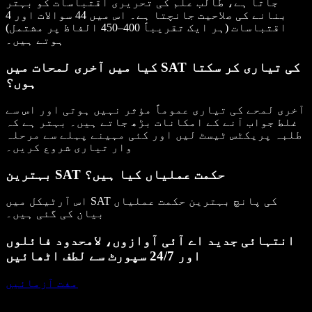
جاتا ہے، طالب علم کی تحریری اقتباسات کو بہتر
بنانے کی صلاحیت جانچتا ہے۔ اس میں 44 سوالات اور 4
اقتباسات (ہر ایک تقریباً 400–450 الفاظ پر مشتمل)
ہوتے ہیں۔
کیا میں آخری لمحات میں SAT کی تیاری کر سکتا
ہوں؟
آخری لمحے کی تیاری عموماً مؤثر نہیں ہوتی اور اس سے
غلط جواب آنے کے امکانات بڑھ جاتے ہیں۔ بہتر ہے کہ
طلبہ پریکٹس ٹیسٹ لیں اور کئی مہینے پہلے سے مرحلہ
وار تیاری شروع کریں۔
بہترین SAT حکمت عملیاں کیا ہیں؟
اس آرٹیکل میں SAT کی پانچ بہترین حکمت عملیاں
بیان کی گئی ہیں۔
انتہائی جدید اے آئی آوازوں، لامحدود فائلوں
اور 24/7 سپورٹ سے لطف اٹھائیں
مفت آزمائیں