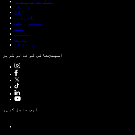
ہمارے بارے میں
رابطہ
بلاگ
ملازمتیں
ایفیلی ایٹس
مدد
اسٹیٹس
پریس
برانڈ کٹ
اسپیچفائی کو فالو کریں
ایپ حاصل کریں