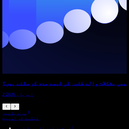
یمی مشکلات والے طلبہ کی کیسے مدد کر سکتے ہیں؟
2 اپریل، 2026
سب دیکھیں
ٹیکسٹ ٹو اسپیچ
آئی فون اور آئی پیڈ ایپس