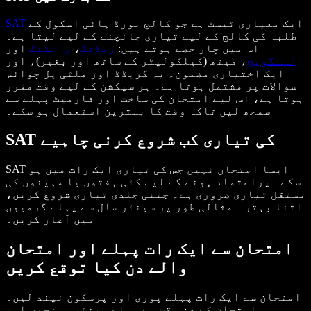
ایک معیاری ٹیسٹ ہے جو کالج بورڈ ہائی اسکول کے
SAT
طلبہ کی کالج کے لیے تیاری جانچنے کے لیے لیتا ہے۔
اس میں چار حصے ہوتے ہیں:
ریڈنگ
،
رائٹنگ
اور
لینگویج
، میتھ (کیلکولیٹر کے ساتھ اور بغیر)، اور
ایک اختیاری مضمون۔ یہ گریڈڈ اور ملٹی پل چوائس
سوالات پر مشتمل ہوتا ہے۔ ہر سیکشن کے لیے وقت مقرر
ہوتا ہے، اس لیے امتحان کی ساخت اور فارمیٹ پہلے سے
سمجھ لیں تاکہ وقت کا بہترین استعمال ہو سکے۔
SAT کی تیاری کب شروع کرنی چاہیے
SAT ایسا امتحان نہیں جس کی تیاری ایک رات میں ہو
سکے۔ پراعتماد ہونے کے لیے کئی ہفتوں یا مہینوں کی
مستقل تیاری ضروری ہے۔ جتنی جلدی تیاری شروع کریں،
اتنا بہتر—مثالی طور پر سینئر سال سے پہلے گرمیوں
میں آغاز کریں۔
امتحان سے ایک رات پہلے اور امتحان
والے دن کیا توقع کریں
امتحان سے ایک رات پہلے پوری اور پرسکون نیند لیں۔
امتحان کے دن وقت سے پہلے سینٹر پہنچیں اور