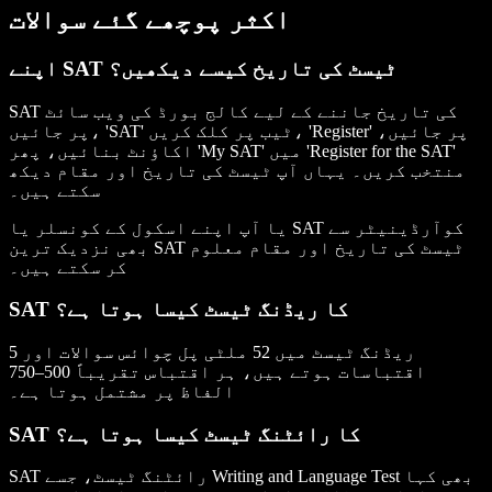
اکثر پوچھے گئے سوالات
اپنے SAT ٹیسٹ کی تاریخ کیسے دیکھیں؟
SAT کی تاریخ جاننے کے لیے کالج بورڈ کی ویب سائٹ
پر جائیں، 'SAT' ٹیب پر کلک کریں، 'Register' پر جائیں،
اکاؤنٹ بنائیں، پھر 'My SAT' میں 'Register for the SAT'
منتخب کریں۔ یہاں آپ ٹیسٹ کی تاریخ اور مقام دیکھ
سکتے ہیں۔
یا آپ اپنے اسکول کے کونسلر یا SAT کوآرڈینیٹر سے
بھی نزدیک ترین SAT ٹیسٹ کی تاریخ اور مقام معلوم
کر سکتے ہیں۔
SAT کا ریڈنگ ٹیسٹ کیسا ہوتا ہے؟
ریڈنگ ٹیسٹ میں 52 ملٹی پل چوائس سوالات اور 5
اقتباسات ہوتے ہیں، ہر اقتباس تقریباً 500–750
الفاظ پر مشتمل ہوتا ہے۔
SAT کا رائٹنگ ٹیسٹ کیسا ہوتا ہے؟
SAT رائٹنگ ٹیسٹ، جسے Writing and Language Test بھی کہا