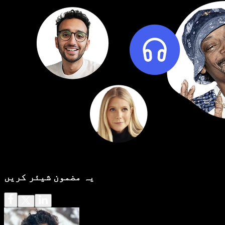
یہ مضمون شیئر کریں