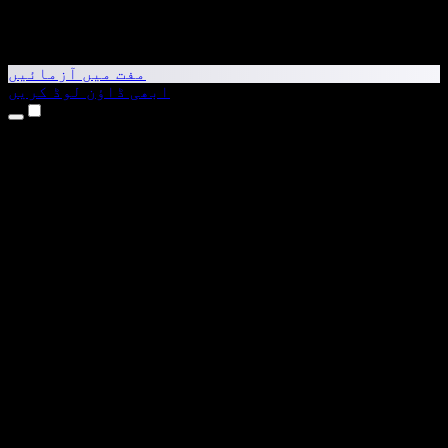
مفت میں آزمائیں
ابھی ڈاؤن لوڈ کریں
مصنوعات
متن کو آواز میں بدلیں
iPhone اور iPad ایپس
Android ایپ
Chrome ایکسٹینشن
Edge ایکسٹینشن
ویب ایپ
Mac ایپ