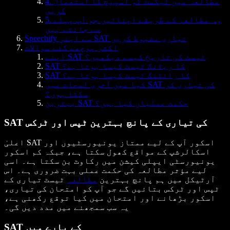
4. مطالعہ میں ٹیکسٹ ٹو اسپیچ کا استعمال
کریں
5. وہ مطالعہ کے طریقے اپنائیں جو آپ پہلے
سے جانتے ہیں
Speechify سے اپنی SAT تیاری مضبوط کریں
اکثر پوچھے گئے سوالات
اپنے SAT ٹیسٹ کی تاریخ کیسے دیکھیں؟
SAT کا ریڈنگ ٹیسٹ کیسا ہوتا ہے؟
SAT کا رائٹنگ ٹیسٹ کیسا ہوتا ہے؟
کیا میں آخری لمحات میں SAT کی تیاری کر
سکتا ہوں؟
بہترین SAT حکمت عملیاں کیا ہیں؟
SAT کی تیاری کے پانچ بہترین ٹپس اور ٹرکس
اعلیٰ SAT اسکور آپ کے لیے ممتاز یونیورسٹیوں اور
اسکالرشپ کے مواقع کھول سکتا ہے، جبکہ کم اسکور
یونیورسٹی ایپلی کیشن میں رکاوٹ بن سکتا ہے۔ اسی
لیے مؤثر مطالعہ کی حکمت عملی بہت ضروری ہے۔ اس
آرٹیکل میں ہم پانچ بہترین
مطالعہ
ٹیسٹ تیاری کے
ٹپس اور ٹرکس بتائیں گے جو آپ کو امتحان کی تیاری،
اسکور بڑھانے اور امتحان میں کیا توقع رکھنی ہے،
یہ سب سمجھنے میں مدد دیں گی۔
SAT کے بارے میں