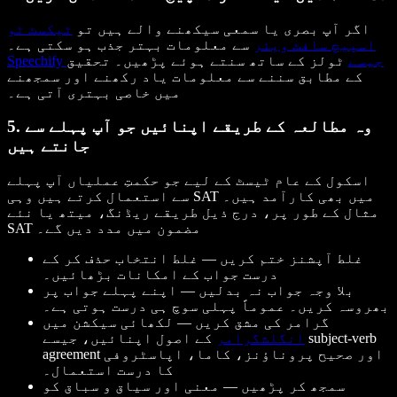
اگر آپ بصری یا سمعی سیکھنے والے ہیں تو
ٹیکسٹ ٹو
اسپیچ سافٹ ویئر
سے معلومات بہتر جذب ہو سکتی ہے۔
Speechify جیسے
ٹولز کے ساتھ سنتے ہوئے پڑھیں۔ تحقیق
کے مطابق سننے سے معلومات یاد رکھنے اور سمجھنے
میں خاصی بہتری آتی ہے۔
5. وہ مطالعہ کے طریقے اپنائیں جو آپ پہلے سے
جانتے ہیں
اسکول کے عام ٹیسٹ کے لیے جو حکمتِ عملیاں آپ پہلے
سے استعمال کرتے ہیں وہی SAT میں بھی کارآمد ہیں۔
مثال کے طور پر، درج ذیل طریقے ریڈنگ، میتھ یا نئے
SAT مضمون میں مدد دیں گے۔
غلط آپشنز ختم کریں — غلط انتخاب حذف کر کے
درست جواب کے امکانات بڑھائیں۔
بلا وجہ جواب نہ بدلیں — اپنے پہلے جواب پر
بھروسہ کریں۔ عموماً پہلی سوچ ہی درست ہوتی ہے۔
گرامر کی مشق کریں — لکھائی سیکشن میں
انگلش
گرامر
کے اصول اپنائیں، جیسے subject-verb
agreement اور صحیح پروناؤنز، کاما، اپاسٹروفی
کا درست استعمال۔
سمجھ کر پڑھیں — معنی اور سیاق و سباق کو