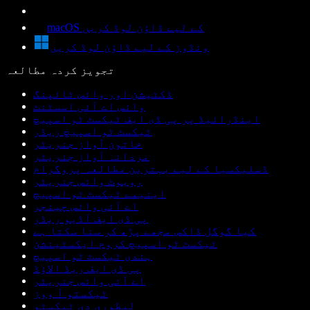
macOS کے لیے ڈاؤن لوڈ کریں
ونڈوز کے لیے ڈاؤن لوڈ کریں
تجویز کردہ مطالعہ
ڈکٹیشن اور وائس ٹائپنگ
وائس اے آئی اسسٹنٹ
اینڈرائیڈ پر پی ڈی ایف ٹیکسٹ ٹو اسپیچ
ٹیکسٹ ٹو اسپیچ ریڈر
خاتون آواز جنریٹر
مردانہ آواز جنریٹر
ڈسلیکسیا کے لیے بہترین مطالعہ پروگرام
روبوٹ وائس جنریٹر
اینیمے ٹیکسٹ ٹو اسپیچ
اے آئی وائس چینجر
پی ڈی ایف آڈیو ریڈر
کیا گوگل ڈاکس مجھے پڑھ کر سنا سکتا ہے
ٹیکسٹ ٹو اسپیچ کروم ایکسٹینشن
ہندی ٹیکسٹ ٹو اسپیچ
پی ڈی ایف ریڈ الاؤڈ
اے آئی وائس جنریٹر
ٹیکستو آ ووز
لیطوری دی ٹیکسٹو