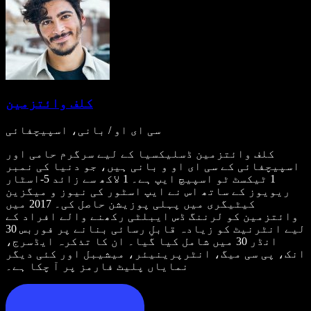
کلف وائتزمین
سی ای او / بانی، اسپیچفائی
کلف وائتزمین ڈسلیکسیا کے لیے سرگرم حامی اور
اسپیچفائی کے سی ای او و بانی ہیں، جو دنیا کی نمبر
1 ٹیکسٹ ٹو اسپیچ ایپ ہے۔ 1 لاکھ سے زائد 5-اسٹار
ریویوز کے ساتھ اس نے ایپ اسٹور کی نیوز و میگزین
کیٹیگری میں پہلی پوزیشن حاصل کی۔ 2017 میں
وائتزمین کو لرننگ ڈس ایبلٹی رکھنے والے افراد کے
لیے انٹرنیٹ کو زیادہ قابلِ رسائی بنانے پر فوربس 30
انڈر 30 میں شامل کیا گیا۔ ان کا تذکرہ ایڈسرج،
انک، پی سی میگ، انٹرپرینیئر، میشیبل اور کئی دیگر
نمایاں پلیٹ فارمز پر آ چکا ہے۔