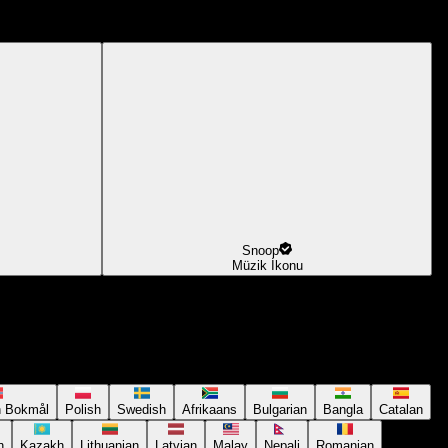
Snoop
Müzik İkonu
n Bokmål
Polish
Swedish
Afrikaans
Bulgarian
Bangla
Catalan
n
Kazakh
Lithuanian
Latvian
Malay
Nepali
Romanian