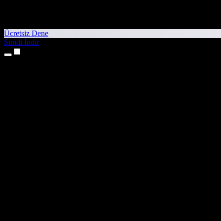
Ücretsiz Dene
Şimdi İndir
Ürünler
Metinden Sese
iPhone ve iPad Uygulamaları
Android Uygulaması
Chrome Uzantısı
Edge Uzantısı
Web Uygulaması
Mac Uygulaması
Windows Uygulaması