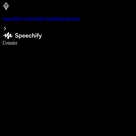
Speechify Sesli Dikte Özelliğini Başlattı
Sesli yazmayla 5 kat daha hızlı yazın
Ürünler
Daha Fazlasını Öğrenin