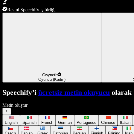
Resmi Speechify iş birliği
Gwyneth
Oyuncu (Kadın)
Speechify’i
ücretsiz metin okuyucu
olarak 
Metin oluştur
English
Spanish
French
German
Portuguese
Chinese
Italian
Czech
Danish
Greek
Estonian
Persian
Finnish
Filipino
Irish