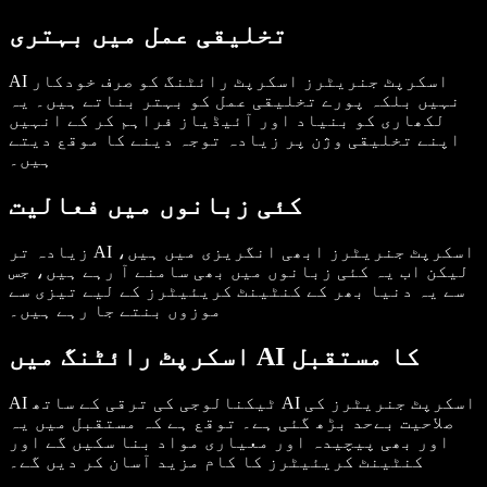
تخلیقی عمل میں بہتری
AI اسکرپٹ جنریٹرز اسکرپٹ رائٹنگ کو صرف خودکار
نہیں بلکہ پورے تخلیقی عمل کو بہتر بناتے ہیں۔ یہ
لکھاری کو بنیاد اور آئیڈیاز فراہم کر کے انہیں
اپنے تخلیقی وژن پر زیادہ توجہ دینے کا موقع دیتے
ہیں۔
کئی زبانوں میں فعالیت
زیادہ تر AI اسکرپٹ جنریٹرز ابھی انگریزی میں ہیں،
لیکن اب یہ کئی زبانوں میں بھی سامنے آ رہے ہیں، جس
سے یہ دنیا بھر کے کنٹینٹ کریئیٹرز کے لیے تیزی سے
موزوں بنتے جا رہے ہیں۔
اسکرپٹ رائٹنگ میں AI کا مستقبل
AI ٹیکنالوجی کی ترقی کے ساتھ AI اسکرپٹ جنریٹرز کی
صلاحیت بےحد بڑھ گئی ہے۔ توقع ہے کہ مستقبل میں یہ
اور بھی پیچیدہ اور معیاری مواد بنا سکیں گے اور
کنٹینٹ کریئیٹرز کا کام مزید آسان کر دیں گے۔