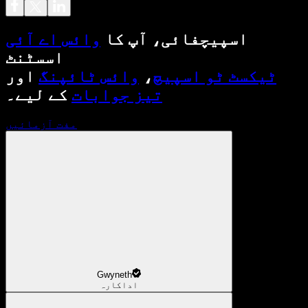
اسپیچفائی، آپ کا
وائس اے آئی
اسسٹنٹ
ٹیکسٹ ٹو اسپیچ
،
وائس ٹائپنگ
اور
تیز جوابات
کے لیے۔
مفت آزمائیں
Gwyneth
اداکارہ