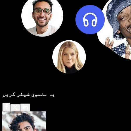
یہ مضمون شیئر کریں