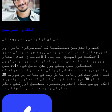
کلف وائتزمین
سی ای او / بانی، اسپیچفائی
کلف وائتزمین ڈسلیکسیا کے لیے سرگرم حامی اور
اسپیچفائی کے سی ای او و بانی ہیں، جو دنیا کی نمبر
1 ٹیکسٹ ٹو اسپیچ ایپ ہے۔ 1 لاکھ سے زائد 5-اسٹار
ریویوز کے ساتھ اس نے ایپ اسٹور کی نیوز و میگزین
کیٹیگری میں پہلی پوزیشن حاصل کی۔ 2017 میں
وائتزمین کو لرننگ ڈس ایبلٹی رکھنے والے افراد کے
لیے انٹرنیٹ کو زیادہ قابلِ رسائی بنانے پر فوربس 30
انڈر 30 میں شامل کیا گیا۔ ان کا تذکرہ ایڈسرج،
انک، پی سی میگ، انٹرپرینیئر، میشیبل اور کئی دیگر
نمایاں پلیٹ فارمز پر آ چکا ہے۔