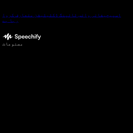
اسپیچیفائی وائس ٹائپنگ ڈکٹیٹیشن متعارف کروا
رہا ہے
وائس ٹائپنگ کے ساتھ 5 گنا تیزی سے لکھیں
مصنوعات
مزید جانیں