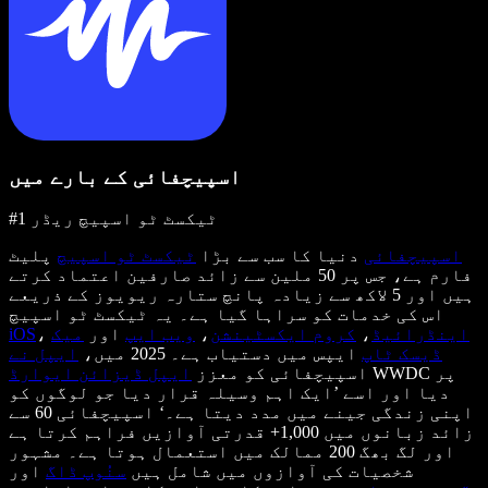
اسپیچفائی کے بارے میں
#1 ٹیکسٹ ٹو اسپیچ ریڈر
اسپیچفائی
دنیا کا سب سے بڑا
ٹیکسٹ ٹو اسپیچ
پلیٹ
فارم ہے، جس پر 50 ملین سے زائد صارفین اعتماد کرتے
ہیں اور 5 لاکھ سے زیادہ پانچ ستارہ ریویوز کے ذریعے
اس کی خدمات کو سراہا گیا ہے۔ یہ ٹیکسٹ ٹو اسپیچ
اینڈرائیڈ
،
کروم ایکسٹینشن
،
ویب ایپ
اور
میک
،
iOS
ڈیسک ٹاپ
ایپس میں دستیاب ہے۔ 2025 میں،
ایپل نے
WWDC پر
اسپیچفائی کو معزز
ایپل ڈیزائن ایوارڈ
دیا اور اسے ’ایک اہم وسیلہ قرار دیا جو لوگوں کو
اپنی زندگی جینے میں مدد دیتا ہے۔‘ اسپیچفائی 60 سے
زائد زبانوں میں 1,000+ قدرتی آوازیں فراہم کرتا ہے
اور لگ بھگ 200 ممالک میں استعمال ہوتا ہے۔ مشہور
شخصیات کی آوازوں میں شامل ہیں
سنُوپ ڈاگ
اور