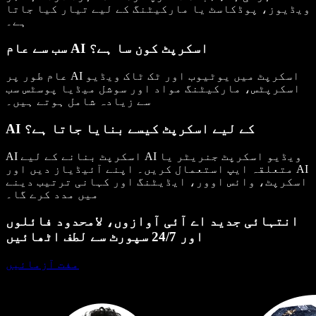
ویڈیوز، پوڈکاسٹ یا مارکیٹنگ کے لیے تیار کیا جاتا
ہے۔
سب سے عام AI اسکرپٹ کون سا ہے؟
عام طور پر AI اسکرپٹ میں یوٹیوب اور ٹک ٹاک ویڈیو
اسکرپٹس، مارکیٹنگ مواد اور سوشل میڈیا پوسٹس سب
سے زیادہ شامل ہوتے ہیں۔
AI کے لیے اسکرپٹ کیسے بنایا جاتا ہے؟
AI اسکرپٹ بنانے کے لیے AI ویڈیو اسکرپٹ جنریٹر یا
متعلقہ ایپ استعمال کریں۔ اپنے آئیڈیاز دیں اور AI
اسکرپٹ، وائس اوور، ایڈیٹنگ اور کہانی ترتیب دینے
میں مدد کرے گا۔
انتہائی جدید اے آئی آوازوں، لامحدود فائلوں
اور 24/7 سپورٹ سے لطف اٹھائیں
مفت آزمائیں