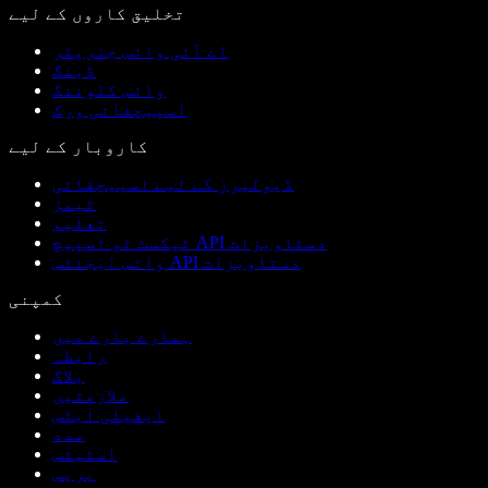
تخلیق کاروں کے لیے
اے آئی وائس جنریٹر
ڈبنگ
وائس کلوننگ
اسپیچفائی ورک
کاروبار کے لیے
ڈیولپرز کے لیے اسپیچفائی
ٹیمز
تعلیم
ٹیکسٹ ٹو اسپیچ API دستاویزات
وائس ایجنٹس API دستاویزات
کمپنی
ہمارے بارے میں
رابطہ
بلاگ
ملازمتیں
ایفیلی ایٹس
مدد
اسٹیٹس
پریس