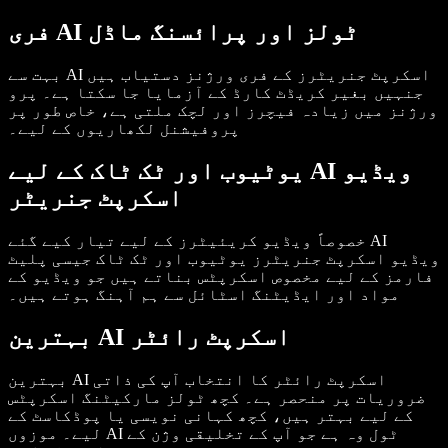
فری AI ٹولز اور پرائسنگ ماڈل
بہت سے AI اسکرپٹ جنریٹرز کے فری ورژنز دستیاب ہیں
جنہیں بغیر کریڈٹ کارڈ کے آزمایا جا سکتا ہے۔ پرو
ورژنز میں زیادہ فیچرز اور لچک ملتی ہے، خاص طور پر
پروفیشنل لکھاریوں کے لیے۔
یوٹیوب اور ٹک ٹاک کے لیے AI ویڈیو
اسکرپٹ جنریٹر
خصوصاً ویڈیو کریئیٹرز کے لیے تیار کیے گئے AI
ویڈیو اسکرپٹ جنریٹرز یوٹیوب اور ٹک ٹاک جیسی پلیٹ
فارمز کے لیے مخصوص اسکرپٹس بناتے ہیں جو ویڈیو کے
مواد اور ایڈیٹنگ اسٹائل سے ہم آہنگ ہوتے ہیں۔
بہترین AI اسکرپٹ رائٹر
بہترین AI اسکرپٹ رائٹر کا انتخاب آپ کی ذاتی
ضروریات پر منحصر ہے۔ کچھ ٹولز مارکیٹنگ اسکرپٹس
کے لیے بہتر ہیں، کچھ کہانی نویسی یا پوڈکاسٹ کے
لیے۔ موزوں AI ٹول وہ ہے جو آپ کے تخلیقی وژن کے