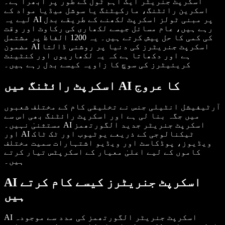
اسکرپٹ جنریٹر ایک اہم ٹول کے طور پر ابھرا ہے۔
اسکرین رائٹنگ، مارکیٹنگ یا سوشل میڈیا مواد کے
لیے یہ AI پر مبنی ٹولز اسکرپٹ لکھنے کے طریقے بدل
رہے ہیں، عام مسائل جیسے لکھاری کی رکاوٹ اور وقت
کی کمی کا حل پیش کرتے ہیں۔ یہ 1200 الفاظ پر مشتمل
مضمون AI اسکرپٹ جنریٹرز کی دنیا پر روشنی ڈالتا
ہے اور دکھاتا ہے کہ یہ لکھاریوں اور کنٹینٹ
کریئیٹرز کی سوچ کا زاویہ کیسے بدل رہے ہیں۔
اسکرپٹ رائٹنگ میں AI کا عروج
آرٹیفیشل انٹیلی جنس نے تخلیقی کام کے مختلف شعبوں
میں جگہ بنا لی ہے اور اسکرپٹ رائٹنگ بھی اس سے
مستثنیٰ نہیں۔ AI اسکرپٹ جنریٹر جدید الگورتھمز
اور AI ٹیکنالوجی کے ذریعے یوٹیوب اور ٹک ٹاک
ویڈیوز، پوڈکاسٹ اور ویڈیو اشتہارات سمیت مختلف
کاموں کے لیے اعلیٰ معیار کے اسکرپٹس تیار کرتے
ہیں۔
AI اسکرپٹ جنریٹرز کیسے کام کرتے
ہیں
AI اسکرپٹ جنریٹر الگورتھمز کی مدد سے موجودہ