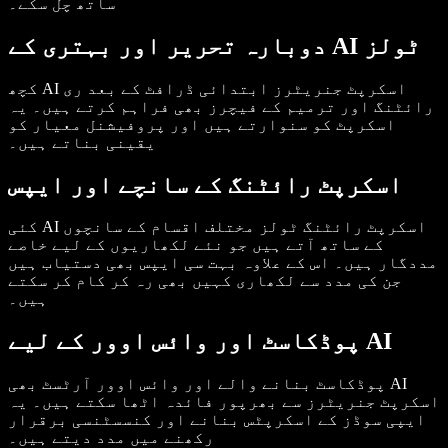
ساتھ چل سکے۔
دوبارہ تحریر اور بہتری کے AI ٹولز
کچھ AI اسکرپٹ جنریٹرز ابتدائی ڈرافٹ کے بعد ری
رائٹنگ اور ترمیم کے فیچرز بھی فراہم کرتے ہیں۔ یہ
اسکرپٹ کو سنوارتے ہیں اور پروفیشنل معیار کو
یقینی بناتے ہیں۔
اسکرپٹ رائٹنگ کے سانچے اور ایپس
کئی AI اسکرپٹ رائٹنگ ٹولز مختلف اقسام کے سانچوں
کے ساتھ آتے ہیں جو نئے لکھاریوں کے لیے خاصے
مددگار ہیں۔ اس کے علاوہ بہت سی ایپس بھی دستیاب ہیں
جن کی مدد سے لکھاری کہیں بھی رہ کر کام کر سکتے
ہیں۔
پوڈکاسٹ اور وائس اوور کے لیے AI
پوڈکاسٹ بنانے والے اور وائس اوور آرٹسٹ بھی AI
اسکرپٹ جنریٹرز سے بھرپور فائدہ اٹھا سکتے ہیں۔ یہ
ایپی سوڈز کے اسکرپٹس بنانے اور کنسسٹنسی برقرار
رکھنے میں مدد دیتے ہیں۔