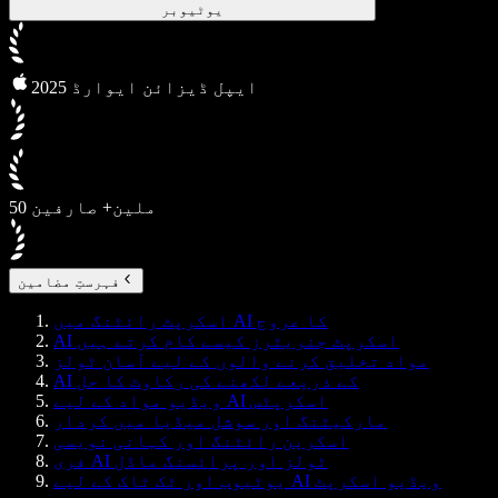
یوٹیوبر
2025 ایپل ڈیزائن ایوارڈ
50 ملین+ صارفین
فہرستِ مضامین
اسکرپٹ رائٹنگ میں AI کا عروج
AI اسکرپٹ جنریٹرز کیسے کام کرتے ہیں
مواد تخلیق کرنے والوں کے لیے آسان ٹولز
AI کے ذریعے لکھنے کی رکاوٹ کا حل
ویڈیو مواد کے لیے AI اسکرپٹس
مارکیٹنگ اور سوشل میڈیا میں کردار
اسکرین رائٹنگ اور کہانی نویسی
فری AI ٹولز اور پرائسنگ ماڈل
یوٹیوب اور ٹک ٹاک کے لیے AI ویڈیو اسکرپٹ