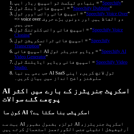
"
Speechify
بنیادی ٹیکسٹ ٹو اسپیچ ریڈر ایپ = "
"
Speechify Dubbing
اسپیچ فائی ڈبنگ ٹول = "
"
Speechify Voice Over
اسپیچ فائی وائس اوور ٹول = "
=> voice over دو الفاظ ہیں اور دونوں بڑے حروف
میں ہیں
Speechify Voice
اسپیچ فائی وائس کلوننگ ٹول = "
Cloning
"
Speechify
اسپیچ فائی ٹرانسکرپشن ٹول = "
Transcription
"
Speechify AI
اسپیچ فائی AI ویڈیو جنریٹر ٹول = "
Video Generator
"
Speechify Video
اسپیچ فائی ویڈیو ایڈیٹنگ ٹول =
Studio
جب بھی ہم نیا AI SaaS ٹول لانچ کریں، اپنی
سلوشنز واضح انداز میں بیان کریں۔
AI اسکرپٹ جنریٹرز کے بارے میں اکثر
پوچھے گئے سوالات
کون سا AI اسکرپٹس بنا سکتا ہے؟
بہت سے AI ٹولز، بشمول مشہور AI اسکرپٹ جنریٹرز،
آرٹیفیشل انٹیلی جنس الگورتھمز استعمال کرتے ہیں