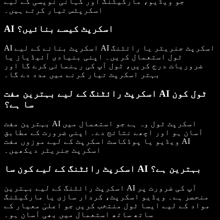
جو ویڈیو، مارکیٹنگ اور کہانی نویسی کے لیے
اسکرپٹس تیار کرتے ہیں۔
AI اسکرپٹ کیسے بنائیں؟
AI اسکرپٹ بنانے کے لیے AI اسکرپٹ جنریٹر یا رائٹنگ
ٹول استعمال کریں۔ اپنی بنیادی آئیڈیاز یا
ضروریات درج کریں، ٹول آپ کی رہنمائی کرے گا اور
بہتر اسکرپٹ تیار کرنے میں مدد دے گا۔
اسکرپٹ رائٹنگ کے لیے بہترین مفت AI ٹول کون
سا ہے؟
بہترین مفت AI اسکرپٹ ٹول وہ ہے جو استعمال میں
آسان ہو اور اچھے نتائج دے۔ اپنی ضرورت کے مطابق
ویڈیو یا پوڈکاسٹ اسکرپٹ کے لیے موزوں مفت AI
اسکرپٹ جنریٹر دیکھیں۔
اسکرپٹ رائٹنگ کے لیے کون سا AI بہترین ہے؟
اسکرپٹ رائٹنگ کے لیے بہترین AI آپ کی ضرورت پر
منحصر ہے۔ ویڈیو اسکرپٹ، کردار سازی یا مارکیٹنگ
مواد کے لیے ایسا ٹول منتخب کریں جو اعلیٰ معیار کے
ساتھ ساتھ استعمال میں بھی آسان ہو۔