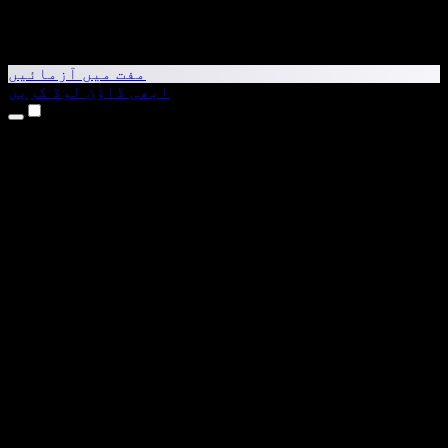
مفت میں آزمائیں
ابھی ڈاؤن لوڈ کریں
مصنوعات
متن کو آواز میں بدلیں
iPhone اور iPad ایپس
Android ایپ
Chrome ایکسٹینشن
Edge ایکسٹینشن
ویب ایپ
Mac ایپ