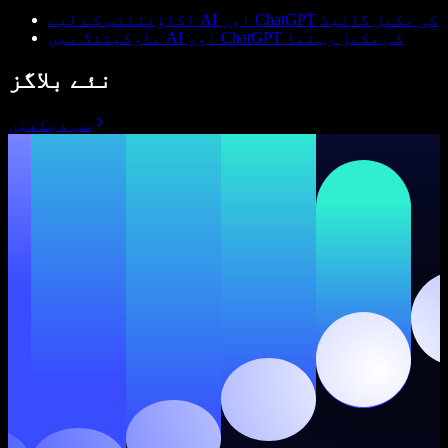
اکاؤنٹنٹس کے لیے AI اور ChatGPT کی مکمل گائیڈ
مارکیٹنگ میں AI اور ChatGPT کی مکمل رہنما
نئے بلاگز
سب دیکھیں