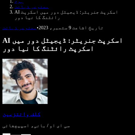
ہوم
ڈویلپرز کے لیے Speechify
مصنوعی ذہانت
AI اسکرپٹ جنریٹر: ڈیجیٹل دور میں اسکرپٹ
رائٹنگ کا نیا دور
تاریخِ اشاعت
9 ستمبر، 2023
•
مصنوعی ذہانت
AI اسکرپٹ جنریٹر: ڈیجیٹل دور میں
اسکرپٹ رائٹنگ کا نیا دور
کلف وائتزمین
سی ای او / بانی، اسپیچفائی