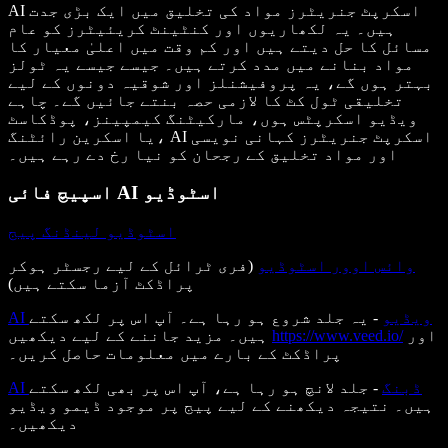
AI اسکرپٹ جنریٹرز مواد کی تخلیق میں ایک بڑی جدت
ہیں۔ یہ لکھاریوں اور کنٹینٹ کریئیٹرز کو عام
مسائل کا حل دیتے ہیں اور کم وقت میں اعلیٰ معیار کا
مواد بنانے میں مدد کرتے ہیں۔ جیسے جیسے یہ ٹولز
بہتر ہوں گے، یہ پروفیشنلز اور شوقیہ دونوں کے لیے
تخلیقی ٹول کٹ کا لازمی حصہ بنتے جائیں گے۔ چاہے
ویڈیو اسکرپٹس ہوں، مارکیٹنگ کیمپینز، پوڈکاسٹ
یا اسکرین رائٹنگ، AI اسکرپٹ جنریٹرز کہانی نویسی
اور مواد تخلیق کے رجحان کو نیا رخ دے رہے ہیں۔
اسپیچ فائی AI اسٹوڈیو
اسٹوڈیو لینڈنگ پیج
وائس اوور اسٹوڈیو
(فری ٹرائل کے لیے رجسٹر ہوکر
پراڈکٹ آزما سکتے ہیں)
AI ویڈیو
- یہ جلد شروع ہو رہا ہے۔ آپ اس پر لکھ سکتے
اور
https://www.veed.io/
ہیں۔ مزید جاننے کے لیے دیکھیں
پراڈکٹ کے بارے میں معلومات حاصل کریں۔
AI ڈبنگ
- جلد لانچ ہو رہا ہے، آپ اس پر بھی لکھ سکتے
ہیں۔ نتیجہ دیکھنے کے لیے پیج پر موجود ڈیمو ویڈیو
دیکھیں۔