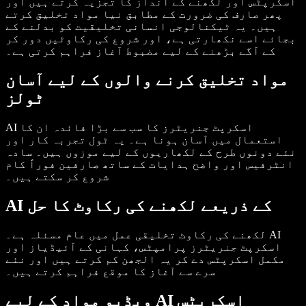
اسکرپٹس اور لکھنے کے انداز کا تجزیہ کرتے ہیں اور
پھر صارف کی ضرورت کے مطابق نیا مواد تخلیق کرتے
ہیں۔ یہ ٹیکنالوجی انسانی تخلیقیت کو بدلنے کے
بجائے اسے نکھارتی ہے، اور شروع کی رکاوٹیں دور کر
کے آگے بڑھنے کے لیے مضبوط آغاز فراہم کرتی ہے۔
مواد تخلیق کرنے والوں کے لیے آسان
ٹولز
AI اسکرپٹ جنریٹرز کا سب سے بڑا فائدہ ان کا
استعمال میں آسان ہونا ہے۔ یہ ٹول تجربہ کار اور
نئے دونوں طرح کے لکھاریوں کے لیے موزوں ہیں۔ سادہ
انٹرفیس اور واضح ہدایات کے ساتھ صارفین فوراً کام
شروع کر سکتے ہیں۔
AI کے ذریعے لکھنے کی رکاوٹ کا حل
لکھنے کی رکاوٹ تخلیقی عمل میں عام مسئلہ ہے۔ AI
اسکرپٹ جنریٹرز پرامپٹس، کہانی کے آئیڈیاز اور
مکمل اسکرپٹس دے کر یہ الجھن کم کرتے ہیں اور نئے
سرے سے آغاز کا موقع فراہم کرتے ہیں۔
ویڈیو مواد کے لیے AI اسکرپٹس