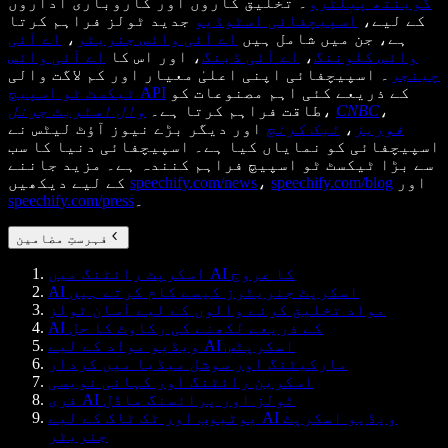
گوینتھ پیلٹرو
۔ تخلیق کاروں اور کاروباری اداروں
کے لیے،
اسپیچفائی اسٹوڈیو
جدید ٹولز فراہم کرتا
ہے، جن میں شامل ہیں
اے آئی وائس جنریٹر
،
اے آئی
وائس کلوننگ
،
اے آئی ڈبنگ
، اور اس کا
اے آئی وائس
چینجر
۔ اسپیچفائی اپنی اعلیٰ معیار اور کم لاگت والی
کے ذریعے کئی اہم مصنوعات کو
ٹیکسٹ ٹو اسپیچ API
،
CNBC
،
طاقت فراہم کرتا ہے۔
وال اسٹریٹ جرنل
فوربز
،
ٹیک کرنچ
اور دیگر بڑے نیوز آؤٹ لیٹس نے
اسپیچفائی کو نمایاں کیا ہے۔ اسپیچفائی دنیا کا سب
سے بڑا ٹیکسٹ ٹو اسپیچ فراہم کنندہ ہے۔ مزید جاننے
اور
speechify.com/blog
،
speechify.com/news
کے لیے دیکھیں
۔
speechify.com/press
فہرستِ مضامین
اسکرپٹ رائٹنگ میں AI کا عروج
AI اسکرپٹ جنریٹرز کیسے کام کرتے ہیں
مواد تخلیق کرنے والوں کے لیے آسان ٹولز
AI کے ذریعے لکھنے کی رکاوٹ کا حل
ویڈیو مواد کے لیے AI اسکرپٹس
مارکیٹنگ اور سوشل میڈیا میں کردار
اسکرین رائٹنگ اور کہانی نویسی
فری AI ٹولز اور پرائسنگ ماڈل
یوٹیوب اور ٹک ٹاک کے لیے AI ویڈیو اسکرپٹ
جنریٹر