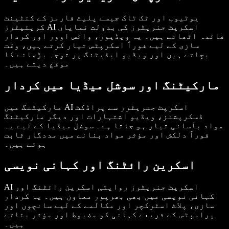
یوٹیوب اور ٹک ٹاک جیسے پلیٹ فارمز کے کنٹینٹ
کریئیٹرز AI اسکرپٹ جنریٹرز کی بدولت نمایاں
فائدہ اٹھاتے ہیں۔ یہ ویڈیوز، وائس اوور اور کردار
سازی کے لیے فوراً اسکرپٹس تیار کرتے ہیں، وقت
بچاتے ہیں اور ویڈیو ایڈیٹنگ پر توجہ بڑھانے کا
موقع دیتے ہیں۔
مارکیٹنگ اور سوشل میڈیا میں کردار
مارکیٹنگ میں AI اسکرپٹ جنریٹرز سے پراڈکٹ
ڈسکرپشنز، ویڈیو اشتہارات اور دیگر مارکیٹنگ
مواد بآسانی تیار ہو جاتا ہے۔ سوشل میڈیا کے لیے یہ
فوراً دلکش اور مؤثر مواد بنانے میں مددگار ثابت
ہوتے ہیں۔
اسکرین رائٹنگ اور کہانی نویسی
AI اسکرپٹ جنریٹرز روایتی اسکرین رائٹنگ اور
کہانی نویسی میں بھی بھرپور معاون ہیں۔ یہ کردار
سازی، پلاٹ اسٹرکچر اور مکالمے کے لیے سانچوں اور
پرامپٹس کے ذریعے کہانی کو مضبوط اور مؤثر بناتے
ہیں۔