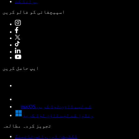
برانڈ کٹ
اسپیچفائی کو فالو کریں
ایپ حاصل کریں
macOS کے لیے ڈاؤن لوڈ کریں
ونڈوز کے لیے ڈاؤن لوڈ کریں
تجویز کردہ مطالعہ
ڈکٹیشن اور وائس ٹائپنگ