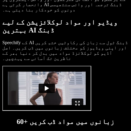
انحصار کرتی ہے، AI ڈبنگ ترجمہ اور وائس سنتھیسس
دونوں کو خودکار بنا دیتی ہے۔
ویڈیو اور مواد لوکلائزیشن کے لیے
بہترین AI ڈبنگ
Speechify کے AI ڈبنگ ٹول سے زبان کی رکاوٹیں ختم کریں
اور اپنی ویڈیوز کو مختلف زبانوں میں ڈب کریں۔ اصل
آڈیو کو لوکلائزڈ مواد میں بدل کر دنیا بھر کے
ناظرین تک آسانی سے پہنچیں۔
60+ زبانوں میں مواد ڈب کریں