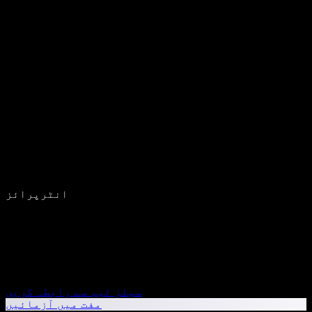
انٹرپرائز
سیلز ٹیم سے رابطہ کریں
مفت میں آزمائیں