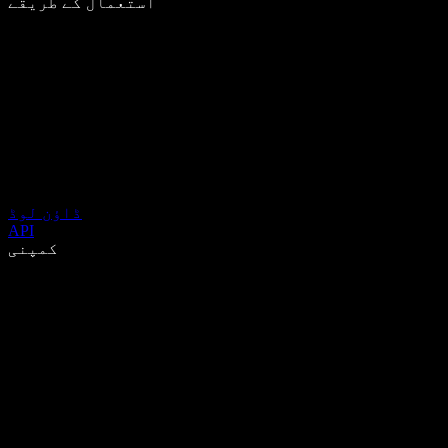
استعمال کے طریقے
ڈاؤن لوڈ
API
کمپنی