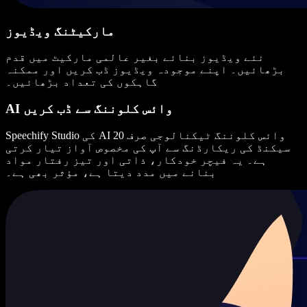
مارکیٹنگ ویڈیوز
نئے ویڈیوز بنائے بغیر عالمی مارکیٹ میں قدم
بڑھائیں۔ اپنے موجودہ ویڈیوز ڈب کریں اور ممکنہ
گاہکوں کی تعداد بڑھائیں۔
AI وائس کلوننگ سے ڈب کریں
Speechify Studio کی AI وائس کلوننگ ٹیکنالوجی صرف 20
سیکنڈ کی ریکارڈنگ سے آپ کی مخصوص آواز تیار کرتی
ہے۔ یہ فیچر خودکار، ذاتی اور تیز رفتار مواد
بنانے میں مدد دیتا ہے، مؤثر بھی ہے۔