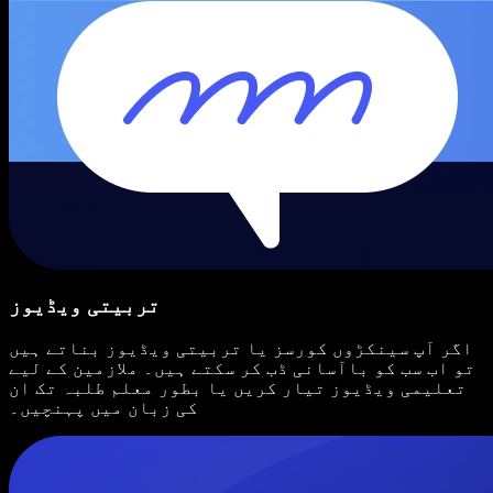
تربیتی ویڈیوز
اگر آپ سینکڑوں کورسز یا تربیتی ویڈیوز بناتے ہیں
تو اب سب کو باآسانی ڈب کر سکتے ہیں۔ ملازمین کے لیے
تعلیمی ویڈیوز تیار کریں یا بطور معلم طلبہ تک ان
کی زبان میں پہنچیں۔