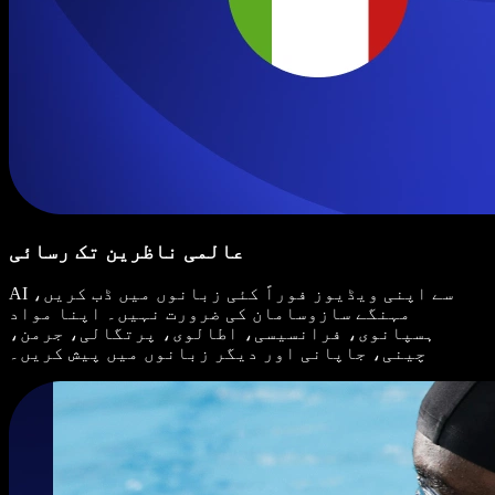
عالمی ناظرین تک رسائی
AI سے اپنی ویڈیوز فوراً کئی زبانوں میں ڈب کریں،
مہنگے سازوسامان کی ضرورت نہیں۔ اپنا مواد
ہسپانوی، فرانسیسی، اطالوی، پرتگالی، جرمن،
چینی، جاپانی اور دیگر زبانوں میں پیش کریں۔