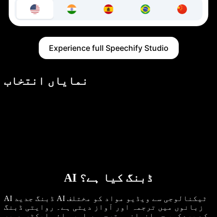
Experience full Speechify Studio
نمایاں انتخاب
AI ڈبنگ کیا ہے؟
AI ڈبنگ جدید AI ٹیکنالوجی سے ویڈیو مواد کو مختلف
زبانوں میں ترجمہ اور آواز دیتی ہے۔ روایتی ڈبنگ
کے برعکس، جو انسانی مترجموں اور وائس ایکٹروں پر