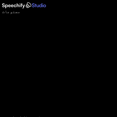
وائس ٹائپنگ کے ساتھ 5 گنا تیزی سے لکھیں
مصنوعات
مزید جانیں