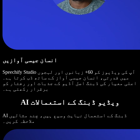
انسان جیسی آوازیں
Speechify Studio آپ کی ویڈیوز کو 60+ زبانوں اور لہجوں
میں قدرتی، انسان جیسی آواز کے ساتھ ڈب کرتا ہے۔
اعلی معیار کی ڈبنگ اصل آڈیو کے جذبات اور رفتار کو
برقرار رکھتی ہے۔
AI ویڈیو ڈبنگ کے استعمالات
AI ڈبنگ کے استعمال نہایت وسیع ہیں، چند مثالیں
ملاحظہ کریں۔