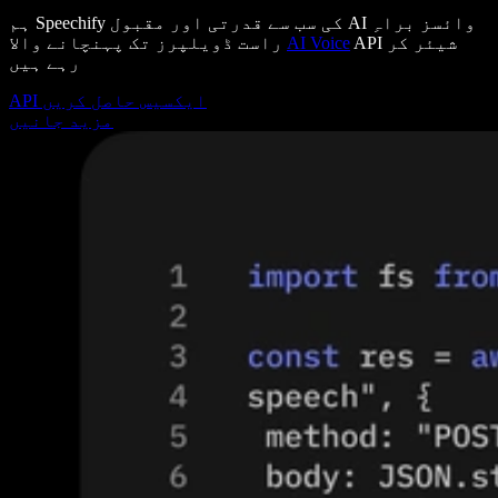
ہم Speechify کی سب سے قدرتی اور مقبول AI وائسز براہِ
API شیئر کر
AI Voice
راست ڈویلپرز تک پہنچانے والا
رہے ہیں
API ایکسیس حاصل کریں
مزید جانیں