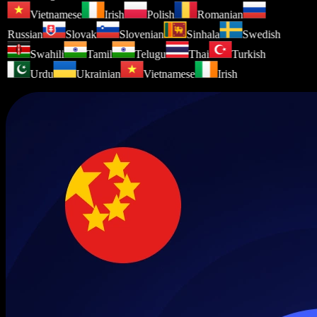
Vietnamese
Irish
Polish
Romanian
Russian
Slovak
Slovenian
Sinhala
Swedish
Swahili
Tamil
Telugu
Thai
Turkish
Urdu
Ukrainian
Vietnamese
Irish