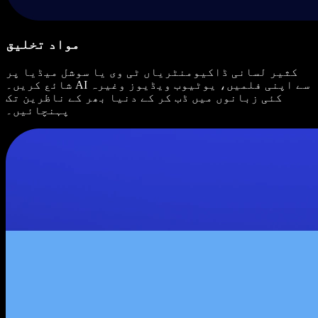
مواد تخلیق
کثیر لسانی ڈاکیومنٹریاں ٹی وی یا سوشل میڈیا پر
شائع کریں۔ AI سے اپنی فلمیں، یوٹیوب ویڈیوز وغیرہ
کئی زبانوں میں ڈب کر کے دنیا بھر کے ناظرین تک
پہنچائیں۔