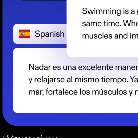
بغیر کسی جھنجھٹ کے