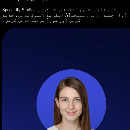
Speechify Studio کے ساتھ ویڈیوز باآسانی ڈب کریں۔
اسکرپٹ اپلوڈ کریں، جدید AI آواز چنیں، زبان منتخب
کریں اور فوراً ترجمہ حاصل کریں۔