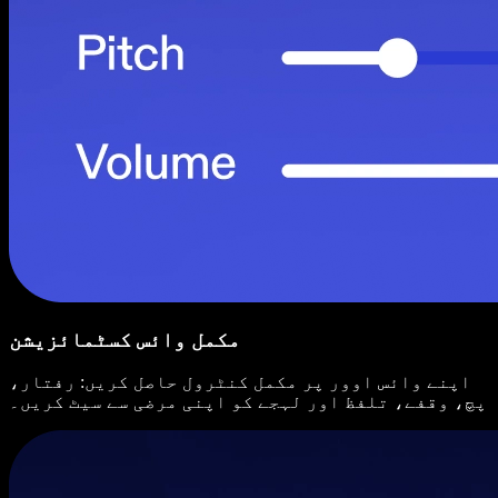
مکمل وائس کسٹمائزیشن
اپنے وائس اوور پر مکمل کنٹرول حاصل کریں: رفتار،
پچ، وقفے، تلفظ اور لہجے کو اپنی مرضی سے سیٹ کریں۔