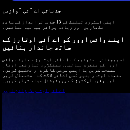
جذباتی اے آئی آوازیں
اپنی اسٹوری ٹیلنگ کو 13 جذباتی انداز کے ساتھ
نکھاریں اور زیادہ پراثر بیانیہ بنائیں۔
اپنے وائس اوور کو اے آئی اوتارز کے
ساتھ جاندار بنائیں
اسپیچفائی اسٹوڈیو کے اے آئی اوتارز سے اپنے وائس
اوور کو منفرد بنائیں۔ سینکڑوں تیار شدہ اوتار
منتخب کریں یا اپنی مرضی کا کردار تخلیق کریں۔
متعدد اوتار بغیر کسی اضافی لاگت کے استعمال کریں
اور بغیر ایکٹرز کے پروفیشنل مواد تیار کریں۔
اے آئی اوتار ڈیزائن کریں