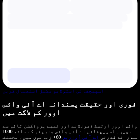
اسپیچفائی اسٹوڈیو مکمل استعمال کریں
فوری اور حقیقت پسندانہ اے آئی وائس
اوور کم لاگت میں
وائس اوور آرٹسٹ ڈھونڈنے اور لمبے پروڈکشن ٹائم سے
بچیں۔ اسپیچفائی اے آئی وائس جنریٹر کے ساتھ 1000
سے زائد قدرتی
اے آئی آوازیں
60+ زبانوں میں، مختلف