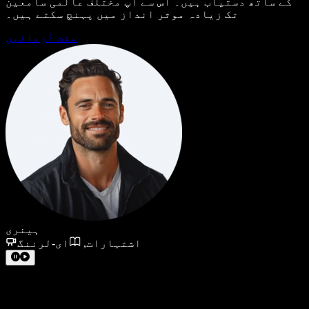
کے ساتھ دستیاب ہیں۔ اس سے آپ مختلف عالمی سامعین
تک زیادہ موثر انداز میں پہنچ سکتے ہیں۔
مفت آزمائیں
ہینری
اشتہارات
,
ای-لرننگ