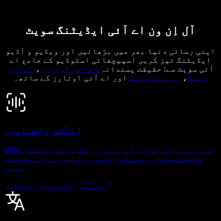
آل اِن ون اے آئی ایڈیٹنگ سویٹ
اپنی رسائی دنیا بھر میں بڑھائیں اور ویڈیو و آڈیو
ایڈیٹنگ تیز کریں اسپیچفائی اسٹوڈیو کے جامع اے
آئی سویٹ سے: حقیقت پسندانہ
اے آئی آوازیں
،
اے آئی
ڈبنگ
،
وائس کلوننگ
اور اے آئی اوتارز کے ساتھ۔
اے آئی وائس اوور
1000 سے زیادہ قدرتی اے آئی آوازوں کے ساتھ بے مثال
حقیقت پسندی، مختلف زبانوں، لہجوں اور ایکسنٹس
میں۔
اے آئی وائس اوور دیکھیں