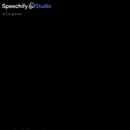
وائس ٹائپنگ کے ساتھ 5 گنا تیزی سے لکھیں
مصنوعات
مزید جانیں