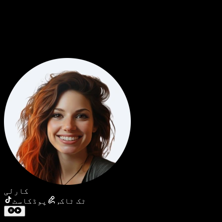
کارلی
ٹک ٹاک
,
پوڈکاسٹ