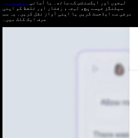
لہجوں اور ایکسنٹس کے ساتھ۔ با آسانی
وائس اوور
سیٹنگز جیسے پچ، لہجہ، رفتار اور تلفظ کو اپنی
مرضی سے ایڈجسٹ کریں یا اپنی آواز نقل کریں۔ یہ سب
صرف ایک کلک میں۔