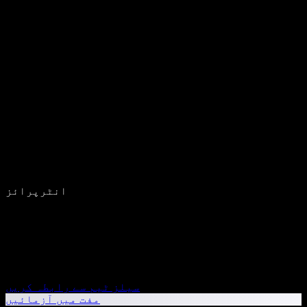
انٹرپرائز
سیلز ٹیم سے رابطہ کریں
مفت میں آزمائیں