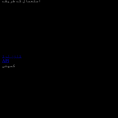
استعمال کے طریقے
ڈاؤن لوڈ
API
کمپنی