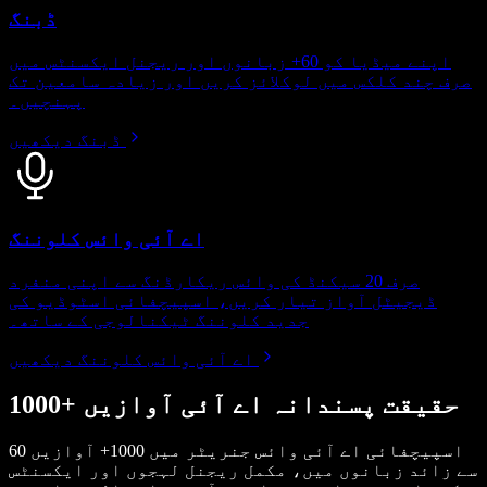
ڈبنگ
اپنے میڈیا کو 60+ زبانوں اور ریجنل ایکسنٹس میں
صرف چند کلکس میں لوکلائز کریں اور زیادہ سامعین تک
پہنچیں۔
ڈبنگ دیکھیں
اے آئی وائس کلوننگ
صرف 20 سیکنڈ کی وائس ریکارڈنگ سے اپنی منفرد
ڈیجیٹل آواز تیار کریں، اسپیچفائی اسٹوڈیو کی
جدید کلوننگ ٹیکنالوجی کے ساتھ۔
اے آئی وائس کلوننگ دیکھیں
1000+ حقیقت پسندانہ اے آئی آوازیں
اسپیچفائی اے آئی وائس جنریٹر میں 1000+ آوازیں 60
سے زائد زبانوں میں، مکمل ریجنل لہجوں اور ایکسنٹس