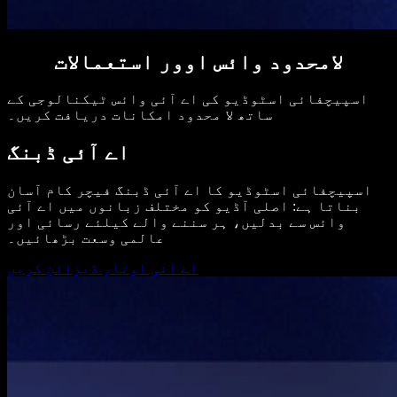
لامحدود وائس اوور استعمالات
اسپیچفائی اسٹوڈیو کی اے آئی وائس ٹیکنالوجی کے
ساتھ لا محدود امکانات دریافت کریں۔
اے آئی ڈبنگ
اسپیچفائی اسٹوڈیو کا اے آئی ڈبنگ فیچر کام آسان
بناتا ہے: اصلی آڈیو کو مختلف زبانوں میں اے آئی
وائس سے بدلیں، ہر سننے والے کیلئے رسائی اور
عالمی وسعت بڑھائیں۔
اے آئی اوتار ڈیزائن کریں