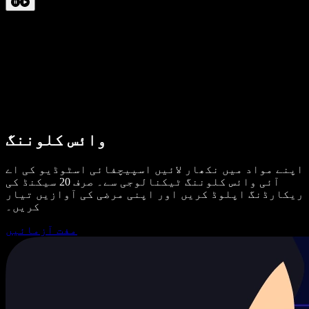
وائس کلوننگ
اپنے مواد میں نکھار لائیں اسپیچفائی اسٹوڈیو کی اے
آئی وائس کلوننگ ٹیکنالوجی سے۔ صرف 20 سیکنڈ کی
ریکارڈنگ اپلوڈ کریں اور اپنی مرضی کی آوازیں تیار
کریں۔
مفت آزمائیں