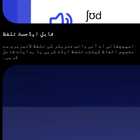
قابلِ ایڈجسٹ تلفظ
اسپیچفائی اے آئی وائس جنریٹر کی تلفظ لائبریری سے
مخصوص الفاظ کیلئے تلفظ ایڈٹ کریں یا ہدایات شامل
کریں۔