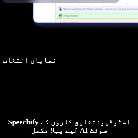
نمایاں انتخاب
Speechify اسٹوڈیو: تخلیق کاروں کے
لیے پہلا مکمل AI سوئٹ