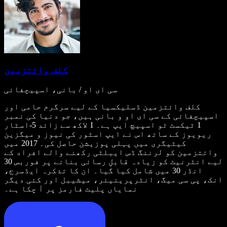
کلف وائتزمین
سی ای او / بانی، اسپیچفائی
کلف وائتزمین ڈسلیکسیا کے لیے سرگرم حامی اور
اسپیچفائی کے سی ای او و بانی ہیں، جو دنیا کی نمبر
1 ٹیکسٹ ٹو اسپیچ ایپ ہے۔ 1 لاکھ سے زائد 5-اسٹار
ریویوز کے ساتھ اس نے ایپ اسٹور کی نیوز و میگزین
کیٹیگری میں پہلی پوزیشن حاصل کی۔ 2017 میں
وائتزمین کو لرننگ ڈس ایبلٹی رکھنے والے افراد کے
لیے انٹرنیٹ کو زیادہ قابلِ رسائی بنانے پر فوربس 30
انڈر 30 میں شامل کیا گیا۔ ان کا تذکرہ ایڈسرج،
انک، پی سی میگ، انٹرپرینیئر، میشیبل اور کئی دیگر
نمایاں پلیٹ فارمز پر آ چکا ہے۔