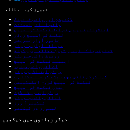
تجویز کردہ مطالعہ
ڈکٹیشن اور وائس ٹائپنگ
وائس اے آئی اسسٹنٹ
اینڈرائیڈ پر پی ڈی ایف ٹیکسٹ ٹو اسپیچ
ٹیکسٹ ٹو اسپیچ ریڈر
خاتون آواز جنریٹر
مردانہ آواز جنریٹر
ڈسلیکسیا کے لیے بہترین مطالعہ پروگرام
روبوٹ وائس جنریٹر
اینیمے ٹیکسٹ ٹو اسپیچ
اے آئی وائس چینجر
پی ڈی ایف آڈیو ریڈر
کیا گوگل ڈاکس مجھے پڑھ کر سنا سکتا ہے
ٹیکسٹ ٹو اسپیچ کروم ایکسٹینشن
ہندی ٹیکسٹ ٹو اسپیچ
پی ڈی ایف ریڈ الاؤڈ
اے آئی وائس جنریٹر
ٹیکستو آ ووز
لیطوری دی ٹیکسٹو
دیگر زبانوں میں دیکھیں