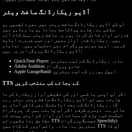
آڈیو ریکارڈنگ سافٹ ویئر
آپ کو آڈیو ریکارڈنگ سافٹ ویئر میں بھی دلچسپی ہو
سکتی ہے۔ چاہے پوڈکاسٹ بنانا ہو یا ویڈیو میں
قدرتی آواز شامل کرنا ہو، یہ سافٹ ویئر بہت کام آتے
ہیں۔ ریکارڈ شدہ آواز سنیں اور حسب ضرورت ایڈیٹ
کریں۔ اوپن سورس پروگرام بھی دستیاب ہیں۔ نمایاں
آڈیو ریکارڈنگ پروگرامز یہ ہیں:
QuickTime Player: سادہ ریکارڈنگ کے لیے بہترین
Adobe Audition: جامع پروگرام
Apple GarageBand: ایپل یوزرز کے لیے بہترین
TTS کے بجائے کب منتخب کریں
اگر آپ اپنی یا کسی اور کی حقیقی آواز ریکارڈ کرنا
چاہتے ہیں تو آڈیو ریکارڈنگ سافٹ ویئر بہتر رہے
گا۔ ریکارڈنگ کے بعد ایڈیٹنگ بھی کافی آسان ہو
جاتی ہے۔ دوسری طرف، اگر آپ چاہتے ہیں کہ پروگرام
ٹیکسٹ خود پڑھ کر سنائے اور آواز کو اپنی پسند کے
مطابق بنا سکیں، تو TTS پروگرام (جیسے Speechify)
بہترین ہے۔ سادہ وائس اوور کے کام میں TTS آپ کا
خوب وقت بچاتا ہے۔