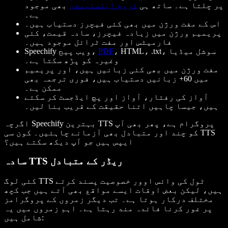
پر چلتا ہے۔ ساتھ ہی
کروم ایکسٹینشن
بھی موجود
ہے۔
اس کے مفت ورژن میں بھی کئی فیچرز دستیاب ہیں۔
پریمیم ورژن میں زیادہ فیچرز، سادہ قیمت، کئی
فارمیٹس اور مفت ٹرائل موجود ہیں۔
، HTML، .txt، سوشل میڈیا
PDF
Speechify ویب پیج،
وغیرہ کو پڑھ سکتا ہے۔
مفت ورژن میں بھی کئی زبانیں ہیں، اور پریمیم
میں 60+ زبانیں دستیاب ہیں، فوری ترجمہ بھی
ممکن ہے۔
آواز کی رفتار، آواز اور پچ ایڈجسٹ کر سکتے
ہیں، جیسا چاہیں اتنا حقیقت کے قریب بنا لیں۔
اگرچہ Speechify بہترین TTS پروگرام ہے، پھر بھی آپ
کو چند اور متبادل بھی آزمانے چاہئیں۔ کون سی TTS
ایپس ہیں جو آپ دیکھ سکتے ہیں؟
سادہ TTS ریڈر کے متبادل
کئی لوگ TTS ٹول کی وائس اوور خصوصیت پسند کرتے
ہیں، لیکن بعض اوقات ایسے مواقع بھی آتے ہیں جب کچھ
مختلف درکار ہوتا ہے۔ تب دیگر زمروں کے پروگرامز
پر غور کرنا فائدہ مند رہتا ہے۔ اہم زمروں میں یہ
شامل ہیں: