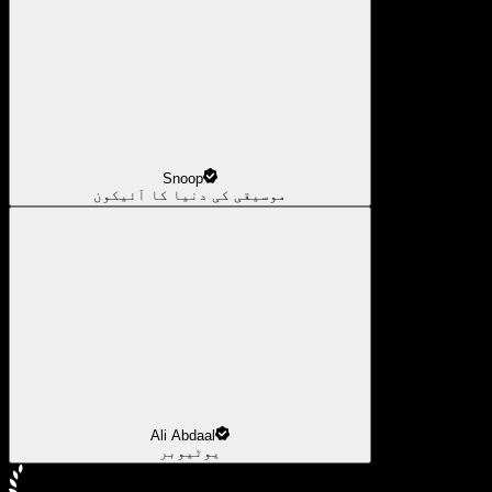
Snoop
موسیقی کی دنیا کا آئیکون
Ali Abdaal
یوٹیوبر