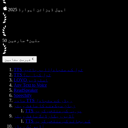
2025 ایپل ڈیزائن ایوارڈ
50 ملین+ صارفین
فہرستِ مضامین
TTS ٹول کے متبادل: اہم باتیں
TTS ٹول کیا ہے؟
LOVO اسٹوڈیو
Any Text to Voice
ReadSpeaker
Speechify
سادہ TTS ریڈر کے متبادل
زبان سیکھنے کا سافٹ ویئر
TTS پر یہ کب منتخب کریں
آڈیو ریکارڈنگ سافٹ ویئر
TTS کے بجائے کب منتخب کریں
آڈیو بُک ریڈر