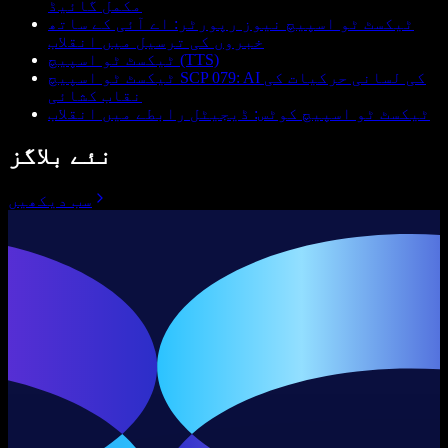
مکمل گائیڈ
ٹیکسٹ ٹو اسپیچ نیوز رپورٹر: اے آئی کے ساتھ
خبروں کی ترسیل میں انقلاب
ٹیکسٹ ٹو اسپیچ (TTS)
ٹیکسٹ ٹو اسپیچ SCP 079: AI کی لسانی حرکیات کی
نقاب کشائی
ٹیکسٹ ٹو اسپیچ کوٹس: ڈیجیٹل رابطے میں انقلاب
نئے بلاگز
سب دیکھیں