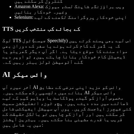
کنٹرول کر سکتے ہیں
Amazon Alexa: ویب براؤزنگ، شاپنگ لسٹ، میوزک
وغیرہ خودکار بنائیں
Selenium: اپنی خودکار پروگرامنگ لکھنے کے لیے
TTS کے بجائے کب منتخب کریں
لوگ TTS ٹول (جیسے Speechify) اس لیے بھی پسند کرتے ہیں
کہ یہ گھر کے کام کرتے ہوئے یا سفر کے دوران بھی
مواد سننے کا موقع دیتا ہے۔ اگر آپ دیگر گھریلو یا
ڈیجیٹل کام خودکار بنانا چاہتے ہیں، تو اوپر دیے
گئے آٹومیشن ٹولز بہتر رہیں گے۔
AI وائس میکر
آخر میں، آپ AI وائس کو مزید اپنی مرضی کے مطابق
بنانے میں دلچسپی رکھ سکتے ہیں۔ AI وائس میکر
مخصوص آواز کو گیت، پوڈکاسٹ یا ویڈیو گیم کے لیے
ڈھالنے میں مدد دیتے ہیں۔ پچ، ٹون، انفلیکشن سمیت
کئی فیچرز ایڈجسٹ کریں۔ یوں آپ سپیشل ایفیکٹس شامل
کر سکتے ہیں اور آواز کو چاہیں تو بالکل حقیقت کے
قریب یا قدرے مشینی بنا سکتے ہیں۔ بہترین آپشنز
میں یہ شامل ہیں: