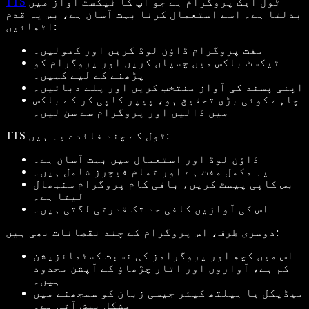
ٹول ایک پروگرام ہے جو آپ کا ٹیکسٹ آواز میں
TTS
بدلتا ہے۔ اسے استعمال کرنا بہت آسان ہے، بس یہ قدم
اٹھائیں:
مفت پروگرام ڈاؤن لوڈ کریں اور کھولیں۔
ٹیکسٹ باکس میں چسپاں کریں اور پروگرام کو
پڑھنے کے لیے کہیں۔
اپنی پسند کی آواز منتخب کریں اور پلے دبائیں۔
چاہے کوئی بڑی تحقیق ہو، پیپر کاپی کر کے باکس
میں ڈالیں اور پروگرام سے سن لیں۔
TTS ٹول کے چند فائدے یہ ہیں:
ڈاؤن لوڈ اور استعمال میں بہت آسان ہے۔
یہ مکمل مفت ہے اور تمام فیچرز شامل ہیں۔
بس کاپی پیسٹ کریں، باقی کام پروگرام سنبھال
لیتا ہے۔
اس کی آوازیں کافی حد تک قدرتی لگتی ہیں۔
دوسری طرف، اس پروگرام کے چند نقصانات بھی ہیں:
اس میں کچھ اور پروگرامز کی نسبت کسٹمائزیشن
کم ہے، آوازوں اور اتار چڑھاؤ کے آپشن محدود
ہیں۔
میڈیکل یا ہیلتھ کیئر جیسی زبان کو سمجھنے میں
مشکل پیش آتی ہے۔