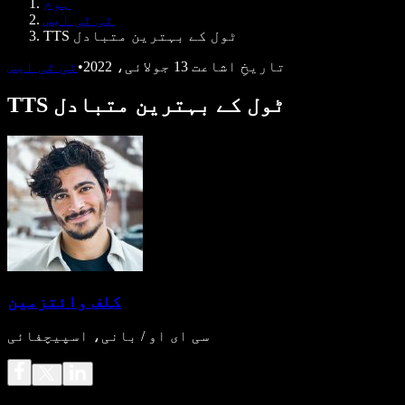
ہوم
ڈویلپرز کے لیے Speechify
ٹی ٹی ایس
TTS ٹول کے بہترین متبادل
تاریخِ اشاعت
13 جولائی، 2022
•
ٹی ٹی ایس
TTS ٹول کے بہترین متبادل
کلف وائتزمین
سی ای او / بانی، اسپیچفائی