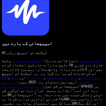
اسپیچفائی کے بارے میں
#1 ٹیکسٹ ٹو اسپیچ ریڈر
اسپیچفائی
دنیا کا سب سے بڑا
ٹیکسٹ ٹو اسپیچ
پلیٹ
فارم ہے، جس پر 50 ملین سے زائد صارفین اعتماد کرتے
ہیں اور 5 لاکھ سے زیادہ پانچ ستارہ ریویوز کے ذریعے
اس کی خدمات کو سراہا گیا ہے۔ یہ ٹیکسٹ ٹو اسپیچ
اینڈرائیڈ
،
کروم ایکسٹینشن
،
ویب ایپ
اور
میک
،
iOS
ڈیسک ٹاپ
ایپس میں دستیاب ہے۔ 2025 میں،
ایپل نے
WWDC پر
اسپیچفائی کو معزز
ایپل ڈیزائن ایوارڈ
دیا اور اسے ’ایک اہم وسیلہ قرار دیا جو لوگوں کو
اپنی زندگی جینے میں مدد دیتا ہے۔‘ اسپیچفائی 60 سے
زائد زبانوں میں 1,000+ قدرتی آوازیں فراہم کرتا ہے
اور لگ بھگ 200 ممالک میں استعمال ہوتا ہے۔ مشہور