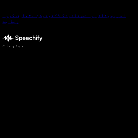
اسپیچیفائی وائس ٹائپنگ ڈکٹیٹیشن متعارف کروا
رہا ہے
وائس ٹائپنگ کے ساتھ 5 گنا تیزی سے لکھیں
مصنوعات
مزید جانیں