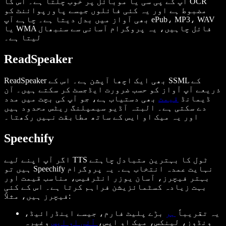
آپ کے پی سی یا موبائل پر خوب چلتا ہے۔ اس کا OCR
مضبوط ہے اور یہ کئی فائلوں جیسے پاورپوائنٹ کو
بھی آواز میں بدل دیتا ہے۔ چاہے آپ ePub، MP3، WAV
یا WMA فائل چاہیں، یہ پروگرام آسانی سے سنبھال
لیتا ہے۔
ReadSpeaker
ReadSpeaker بھی ایک اچھا آپشن ہے۔ اس کے SSML کے
ذریعے آپ آواز کو حسب ضرورت ایڈجسٹ کر سکتے ہیں۔ آن
ڈیمانڈ
قیمت
بھی دستیاب ہے، جو آپ کی بچت میں مدد
دے سکتی ہے۔ البتہ آڈیو سیمپلنگ ریٹس محدود ہیں
اور یہ میک او ایس کے ساتھ مطابقت نہیں رکھتا۔
Speechify
اگر آپ اپنے لیے TTS ٹول کا بہترین متبادل چاہتے
ہیں تو Speechify نہایت عمدہ انتخاب ہے۔ یہ پروگرام
بہتر فیچرز، آسان یوزر انٹرفیس، مناسب قیمت اور
بہت زیادہ کسٹمائزیشن فراہم کرتا ہے۔ اس کے کئی
فیچرز ہیں، مثلاً:
یہ تقریباً
ہر
بڑے پلیٹ فارم، جیسے اینڈرائیڈ،
ونڈوز، لینکس، میک او ایس،
آئی او ایس
وغیرہ