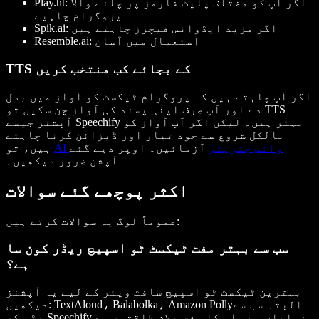
Play.ht: اگر آپ کو مختلف پلیٹ فارمز پر چلنے والا
پروگرام چاہیے
Spik.ai: اگر مزید ایڈوانس فیچرز چاہتے ہیں
Resemble.ai: استعمال میں آسان
TTS کے بجائے کب منتخب کریں
اگر آپ چاہتے ہیں کہ پروگرام ٹیکسٹ کو آواز میں بدل
دے اور آپ صرف اپنی پسند کی آواز چن سکیں تو TTS
آپشنز جیسے Speechify بہتر ہیں۔ لیکن اگر آپ آواز کو
بالکل شروع سے خود تیار اور ڈیزائن کرنا چاہتے
AI وائس جنریٹر
آزمائیں۔ اوپر دیے گئے
ہیں، تو
آپشن ضرور دیکھیں۔
اکثر پوچھے گئے سوالات
عموماً لوگ یہ سوالات کرتے ہیں:
سب سے بہتر مفت ٹیکسٹ ٹو اسپیچ ریڈر کون سا
ہے؟
بہترین ٹیکسٹ ٹو اسپیچ سافٹ ویئر کے لیے یہ آپشنز
دیکھیں: TextAloud، Balabolka، Amazon Polly۔ البتہ سب سے
بڑھ کر Speechify نمایاں ہے۔ اس کا مفت پلان طاقتور ہے