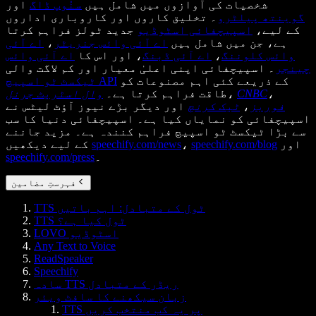
شخصیات کی آوازوں میں شامل ہیں
سنُوپ ڈاگ
اور
گوینتھ پیلٹرو
۔ تخلیق کاروں اور کاروباری اداروں
کے لیے،
اسپیچفائی اسٹوڈیو
جدید ٹولز فراہم کرتا
ہے، جن میں شامل ہیں
اے آئی وائس جنریٹر
،
اے آئی
وائس کلوننگ
،
اے آئی ڈبنگ
، اور اس کا
اے آئی وائس
چینجر
۔ اسپیچفائی اپنی اعلیٰ معیار اور کم لاگت والی
کے ذریعے کئی اہم مصنوعات کو
ٹیکسٹ ٹو اسپیچ API
،
CNBC
،
طاقت فراہم کرتا ہے۔
وال اسٹریٹ جرنل
فوربز
،
ٹیک کرنچ
اور دیگر بڑے نیوز آؤٹ لیٹس نے
اسپیچفائی کو نمایاں کیا ہے۔ اسپیچفائی دنیا کا سب
سے بڑا ٹیکسٹ ٹو اسپیچ فراہم کنندہ ہے۔ مزید جاننے
اور
speechify.com/blog
،
speechify.com/news
کے لیے دیکھیں
۔
speechify.com/press
فہرستِ مضامین
TTS ٹول کے متبادل: اہم باتیں
TTS ٹول کیا ہے؟
LOVO اسٹوڈیو
Any Text to Voice
ReadSpeaker
Speechify
سادہ TTS ریڈر کے متبادل
زبان سیکھنے کا سافٹ ویئر
TTS پر یہ کب منتخب کریں