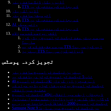
آڈیو ریکارڈنگ سافٹ ویئر
TTS کے بجائے کب منتخب کریں
آڈیو بُک ریڈر
آٹومیشن سافٹ ویئر
TTS کے بجائے کب منتخب کریں
AI وائس میکر
TTS کے بجائے کب منتخب کریں
اکثر پوچھے گئے سوالات
سب سے بہتر مفت ٹیکسٹ ٹو اسپیچ ریڈر کون
سا ہے؟
سب سے حقیقت کے قریب TTS ایپ کون سی ہے؟
بہترین TTS ڈیوائس کون سی ہے؟
تجویز کردہ پوسٹس
بہترین ٹیکسٹ ٹو اسپیچ سافٹ ویئر
ٹاپ 5 ٹیکسٹ ٹو اسپیچ ٹولز دریافت کریں
ٹیکسٹ ٹو اسپیچ 40k: اہم فیچرز اور کردار
ٹیکسٹ ٹو اسپیچ یوٹیوب شارٹس: ویڈیو مواد کی
تخلیق میں انقلاب
ٹیکسٹ ٹو اسپیچ xQc: ڈیجیٹل رابطے میں انقلاب
گوگل ریڈر کا عروج، زوال اور نئے مقبول متبادل
ٹیکسٹ ٹو اسپیچ 2000 الفاظ: کیا جاننا ضروری ہے
Samsung Note 9 پر ٹیکسٹ ٹو اسپیچ میں مہارت: