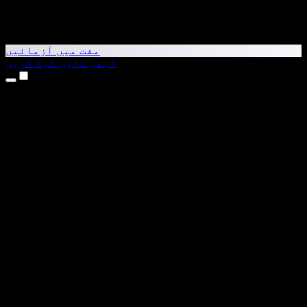
مفت میں آزمائیں
ابھی ڈاؤن لوڈ کریں
مصنوعات
متن کو آواز میں بدلیں
iPhone اور iPad ایپس
Android ایپ
Chrome ایکسٹینشن
Edge ایکسٹینشن
ویب ایپ
Mac ایپ