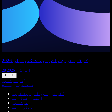
2026 کی 5 بہترین وائس ایجنٹ کمپنیاں
28 اپریل، 2026
سب دیکھیں
ٹیکسٹ ٹو اسپیچ
آئی فون اور آئی پیڈ ایپس
اینڈرائیڈ ایپ
میک ایپ
ونڈوز ایپ
ویب ایپ