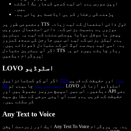
اوپن سورس ہے، اس لیے کبھی کبھار بگ آ سکتے
ہیں۔
پڑھنے کی رفتار کم ہی ایڈجسٹ ہو پاتی ہے۔
مجموعی طور پر، TTS ٹول ذاتی استعمال کے لیے زیادہ
موزوں ہے بنسبت بزنس کے۔ ذاتی استعمال میں ویب
پیجز یا سوشل میڈیا پوسٹس سننے کے لیے یہ بہترین
ہے، لیکن بزنس کے لیے اس میں جارجن کی سمجھ کمزور
ہے۔ اسی لیے بہت سے لوگ اس کے متبادل ڈھونڈتے ہیں۔
اگر آپ بہترین متبادل TTS ریڈر چاہتے ہیں، تو یہ
پروگرام دیکھیں:
LOVO اسٹوڈیو
TTS ٹول
اور حقیقت کے قریب
اگر آپ کو کسٹمائزایبل
AI وائس جنریٹر
چاہیے، تو LOVO اسٹوڈیو آزما کر
دیکھیں۔ اس میں اسپیچ سروسز مضبوط ہیں اور API بھی
حقیقت کے قریب ہے، جسے آپ اپنی مرضی کے مطابق سیٹ
کر سکتے ہیں۔
Any Text to Voice
ایک اور زبردست آپشن Any Text To Voice ہے۔ یہ پروگرام