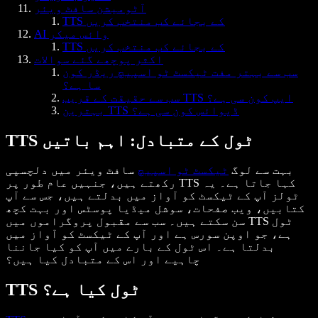
آٹومیشن سافٹ ویئر
TTS کے بجائے کب منتخب کریں
AI وائس میکر
TTS کے بجائے کب منتخب کریں
اکثر پوچھے گئے سوالات
سب سے بہتر مفت ٹیکسٹ ٹو اسپیچ ریڈر کون
سا ہے؟
سب سے حقیقت کے قریب TTS ایپ کون سی ہے؟
بہترین TTS ڈیوائس کون سی ہے؟
TTS ٹول کے متبادل: اہم باتیں
بہت سے لوگ
ٹیکسٹ ٹو اسپیچ
سافٹ ویئر میں دلچسپی
رکھتے ہیں، جنہیں عام طور پر TTS کہا جاتا ہے۔ یہ
ٹولز آپ کے ٹیکسٹ کو آواز میں بدلتے ہیں، جس سے آپ
کتابیں، ویب صفحات، سوشل میڈیا پوسٹس اور بہت کچھ
سن سکتے ہیں۔ سب سے مقبول پروگراموں میں TTS ٹول
ہے، جو اوپن سورس ہے اور آپ کے ٹیکسٹ کو آواز میں
بدلتا ہے۔ اس ٹول کے بارے میں آپ کو کیا جاننا
چاہیے اور اس کے متبادل کیا ہیں؟
TTS ٹول کیا ہے؟