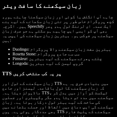
زبان سیکھنے کا سافٹ ویئر
چاہے آپ انگلش یا کوئی اور زبان سیکھنا چاہتے ہوں،
کچھ پروگرام خاص طور پر نئی زبان سکھانے کے لیے بنے
ہیں۔ اگرچہ Speechify ایک عمدہ ای لرننگ ٹول ہے، پھر
بھی آپ کو ایسی ایپ چاہیے ہو سکتی ہے جو صرف زبان
سیکھنے پر فوکس ہو۔ بہترین زبان سیکھنے کی ایپس یہ
ہیں:
Duolingo: بہترین مفت زبان سیکھنے والا پروگرام
Rosetta Stone: سب سے جامع پروگرام
Pimsleur: چلتے پھرتے سیکھنے کے لیے بہترین
Longoda: گروپ لیسن کے لیے بہترین
TTS پر یہ کب منتخب کریں
زبان سیکھنے کے ٹول اور TTS میں بنیادی فرق یہ ہے
کہ زبان سیکھنے کا ٹول باقاعدہ لیسنز اور جامع
ماڈیولز دیتا ہے۔ TTS، ٹیکسٹ کو آواز میں بدل کر
سیکھنے میں مدد تو دیتا ہے، مگر وکیبلری اور جملوں
کی ساخت کے لیے بہتر ٹول درکار ہوتا ہے۔ زبان
سیکھنے کی ایپ دماغ میں الفاظ اور جملے بٹھانے میں
بھی مددگار ہوتی ہے۔ یوں TTS سیکھنے کے پلیٹ فارم
کا اچھا ساتھی ہے، اس کا متبادل نہیں۔