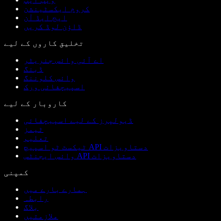
کروم ایکسٹینشن
ایج ایڈ آن
ڈاؤن لوڈ کریں
تخلیق کاروں کے لیے
اے آئی وائس جنریٹر
ڈبنگ
وائس کلوننگ
اسپیچفائی ورک
کاروبار کے لیے
ڈیولپرز کے لیے اسپیچفائی
ٹیمز
تعلیم
ٹیکسٹ ٹو اسپیچ API دستاویزات
وائس ایجنٹس API دستاویزات
کمپنی
ہمارے بارے میں
رابطہ
بلاگ
ملازمتیں