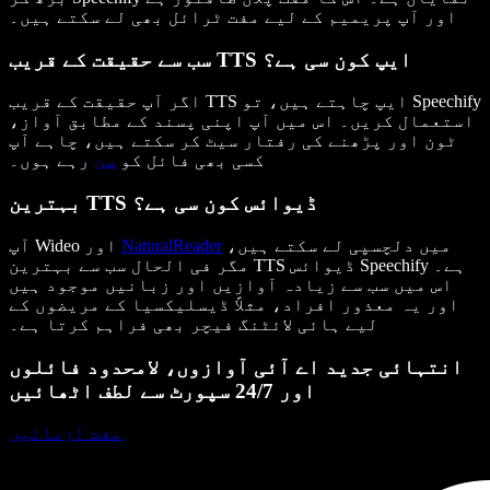
اور آپ پریمیم کے لیے مفت ٹرائل بھی لے سکتے ہیں۔
سب سے حقیقت کے قریب TTS ایپ کون سی ہے؟
اگر آپ حقیقت کے قریب TTS ایپ چاہتے ہیں، تو Speechify
استعمال کریں۔ اس میں آپ اپنی پسند کے مطابق آواز،
ٹون اور پڑھنے کی رفتار سیٹ کر سکتے ہیں، چاہے آپ
کسی بھی فائل کو
سن
رہے ہوں۔
بہترین TTS ڈیوائس کون سی ہے؟
میں دلچسپی لے سکتے ہیں،
NaturalReader
آپ Wideo اور
مگر فی الحال سب سے بہترین TTS ڈیوائس Speechify ہے۔
اس میں سب سے زیادہ آوازیں اور زبانیں موجود ہیں
اور یہ معذور افراد، مثلاً ڈیسلیکسیا کے مریضوں کے
لیے ہائی لائٹنگ فیچر بھی فراہم کرتا ہے۔
انتہائی جدید اے آئی آوازوں، لامحدود فائلوں
اور 24/7 سپورٹ سے لطف اٹھائیں
مفت آزمائیں