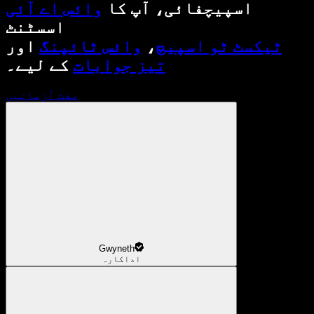
اسپیچفائی، آپ کا
وائس اے آئی
اسسٹنٹ
ٹیکسٹ ٹو اسپیچ
،
وائس ٹائپنگ
اور
تیز جوابات
کے لیے۔
مفت آزمائیں
Gwyneth
اداکارہ