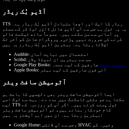
آڈیو بُک ریڈر
TTS ریڈر کا ایک اور اچھا متبادل آڈیو بُک ریڈر ہے۔
یہ وہ ٹول ہے جس سے آپ آڈیو فائل ڈاؤن لوڈ کر کے سسٹم
پر آسانی سے سن سکتے ہیں۔ عموماً ساتھ ٹیکسٹ فالو
کرنے کی ضرورت نہیں پڑتی، پروگرام فائل کو آخر تک
چلاتا رہتا ہے۔ بہترین آڈیو بُک ریڈرز یہ ہیں:
Audible: استعمال میں نہایت آسان
Scribd: سب سے بہترین ان لمیٹڈ پلان
اینڈرائیڈ
صارفین کے لیے عمدہ
Google Play Books:
Apple Books: آئی فون صارفین کے لیے بہتر
آٹومیشن سافٹ ویئر
ایسا آٹومیشن سافٹ ویئر بھی دلچسپی کا باعث ہو
سکتا ہے جو ملٹی ٹاسکنگ میں مدد دے۔ بہت سے لوگ اسی
لیے TTS ٹول پسند کرتے ہیں۔ اگر آپ کو روزمرہ کے
کام خودکار بنانے ہیں، تو آٹومیشن سافٹ ویئر
بہترین رہتا ہے۔ ان میں اہم آپشنز یہ ہیں:
Google Home: جس سے آپ لائٹس، HVAC وغیرہ کو