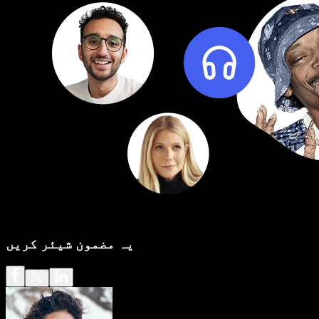
یہ مضمون شیئر کریں