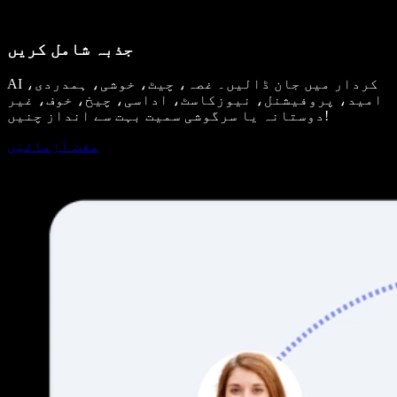
جذبہ شامل کریں
AI کردار میں جان ڈالیں۔ غصہ، چیٹ، خوشی، ہمدردی،
امید، پروفیشنل، نیوزکاسٹ، اداسی، چیخ، خوف، غیر
دوستانہ یا سرگوشی سمیت بہت سے انداز چنیں!
مفت آزمائیں