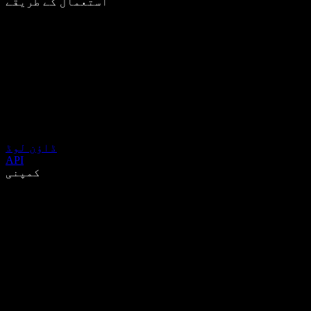
استعمال کے طریقے
ڈاؤن لوڈ
API
کمپنی