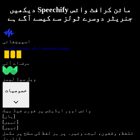
دیکھیں Speechify مائن کرافٹ وائس
جنریٹر دوسرے ٹولز سے کیسے آگے ہے
اسپیچفائی
مفت استعمال کر کے دیکھیں
مرف.اے آئی
ویل سیڈ لیبز
خصوصیات
وائس اوور ایڈیٹس پر فوری فیڈ بیک
[ہاں]
[نہیں]
[نہیں]
تلفظ، وقفوں، لہجے وغیرہ پر ہر لفظ کی سطح پر مکمل
کنٹرول