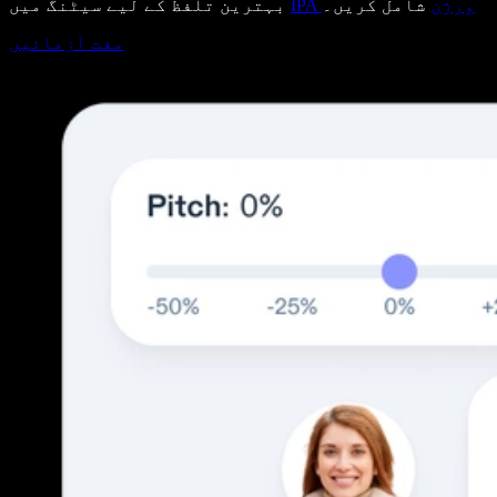
IPA ورژن
شامل کریں۔
بہترین تلفظ کے لیے سیٹنگ میں
مفت آزمائیں