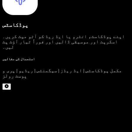
پوڈکاسٹس
اپنے پوڈکاسٹ، انٹرو یا ایڈ ریڈ کو آٹو میٹ کریں۔
اسکرپٹ اور موسیقی ڈالیں اور فوراً تیار آؤٹ پٹ
لیں۔
استعمال کی مثالیں
مکمل پوڈکاسٹس | ایڈ ریڈز | سیگمنٹس | ریڈیو | پری و
پوسٹ رولز