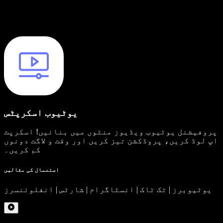
یوٹیوب اسکرپٹس
پروفیشنل یوٹیوب ویڈیوز منٹوں میں بنائیں! اسکرپٹ
اپ لوڈ کریں، پروڈکشن تیز کریں اور وقت و لاگت دونوں
کم کریں۔
استعمال کی مثالیں
یوٹیوبرز | ٹک ٹاک | انسٹاگرام | شارٹس | انفلوئنسرز