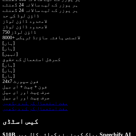
ہر یوزر کے لیے سالانہ 24 گھنٹے
ہر یوزر کے لیے سالانہ 24 گھنٹے
ڈاؤن لوڈ کی حد
لامحدود ڈاؤن لوڈز
لامحدود ڈاؤن لوڈز
750 ڈاؤن لوڈز
8000+ لائسنس یافتہ ساؤنڈ ٹریکس
[ہاں]
[ہاں]
[نہیں]
کمرشل استعمال کے حقوق
[ہاں]
[ہاں]
[ہاں]
24x7 فون سپورٹ
فون + چیٹ + ای میل
صرف چیٹ اور ای میل
صرف چیٹ اور ای میل
مفت استعمال کر کے دیکھیں
مفت استعمال کر کے دیکھیں
کیس اسٹڈی
$10B پبلک کمپنی نے کمائی کال میں Speechify AI