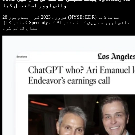
وائس اوور استعمال کیا
28 فروری 2023 کو ایندویور (NYSE: EDR) نے سالانہ
کمائی کال Speechify کے AI وائس اوور سے پیش کر کے نئی
مثال قائم کی۔