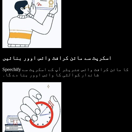
اسکرپٹ سے مائن کرافٹ وائس اوور بنائیں
Speechify کا مائن کرافٹ وائس جنریٹر آپ کے اسکرپٹ سے
شاندار کوالٹی کا وائس اوور بنا دے گا۔