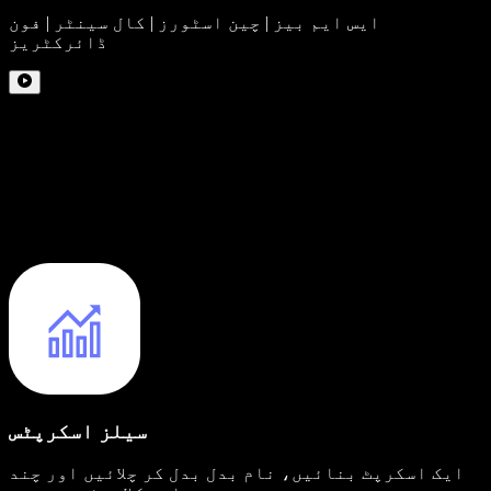
ایس ایم بیز | چین اسٹورز | کال سینٹر | فون
ڈائرکٹریز
سیلز اسکرپٹس
ایک اسکرپٹ بنائیں، نام بدل بدل کر چلائیں اور چند