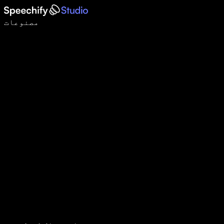
وائس ٹائپنگ کے ساتھ 5 گنا تیزی سے لکھیں
مصنوعات
مزید جانیں