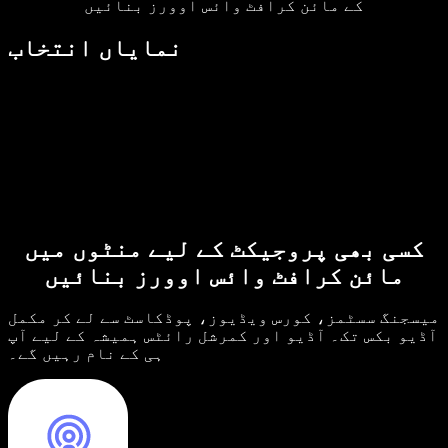
کے مائن کرافٹ وائس اوورز بنائیں
نمایاں انتخاب
کسی بھی پروجیکٹ کے لیے منٹوں میں
مائن کرافٹ وائس اوورز بنائیں
میسجنگ سسٹمز، کورس ویڈیوز، پوڈکاسٹ سے لے کر مکمل
آڈیو بکس تک۔ آڈیو اور کمرشل رائٹس ہمیشہ کے لیے آپ
ہی کے نام رہیں گے۔