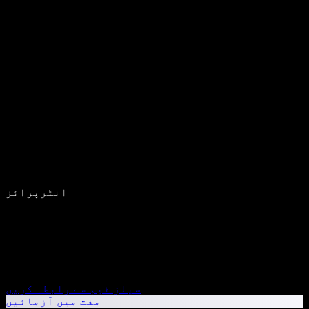
انٹرپرائز
سیلز ٹیم سے رابطہ کریں
مفت میں آزمائیں