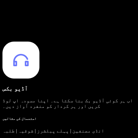
آڈیو بکس
اب ہر کوئی آڈیو بک بنا سکتا ہے۔ اپنا مسودہ اپ لوڈ
کریں اور ہر کردار کو منفرد آواز دیں۔
استعمال کی مثالیں
انڈی مصنفین | پہلے پبلشرز | شوقیہ | طلبہ