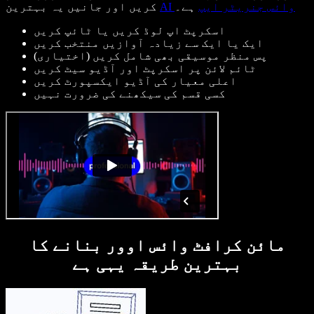
AI وائس جنریٹر ایپ
ہے۔
کریں اور جانیں یہ بہترین
اسکرپٹ اپ لوڈ کریں یا ٹائپ کریں
ایک یا ایک سے زیادہ آوازیں منتخب کریں
پس منظر موسیقی بھی شامل کریں (اختیاری)
ٹائم لائن پر اسکرپٹ اور آڈیو سیٹ کریں
اعلی معیار کی آڈیو ایکسپورٹ کریں
کسی قسم کی سیکھنے کی ضرورت نہیں
مائن کرافٹ وائس اوور بنانے کا
بہترین طریقہ یہی ہے