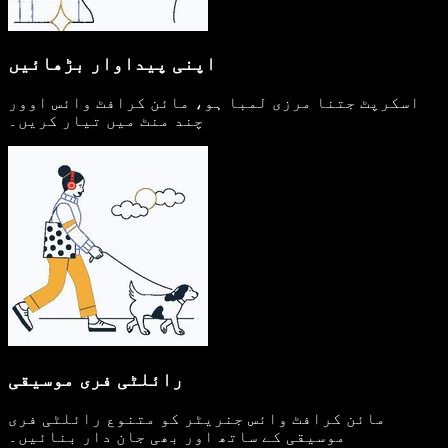
اپنی پیداوار بڑھائیں
اسکرپٹ جتنا مرزی لمبا ہو، مائن کرافٹ وائس اوور
چند منٹ میں تیار کریں۔
رائلٹی فری موسیقی
مائن کرافٹ وائس جنریٹر کو متنوع رائلٹی فری
موسیقی کے ساتھ اور بھی جان دار بنائیں۔