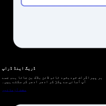
ڈریگ اینڈ ڈراپ
ہر پیراگراف خودبخود ٹائم لائن بلاک بن جاتا ہے، جسے
آپ آسانی سے پکڑ کر ادھر ادھر کر سکتے ہیں۔
مفت آزمائیں