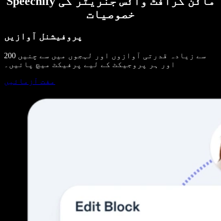
Speechify مائن کرافٹ وائس جنریٹر کی
خصوصیات
پروفیشنل آوازیں
200 سے زیادہ قدرتی آوازوں اور لہجوں میں سے چنیں
اور ہر پروجیکٹ کے لیے پرفیکٹ میچ پائیں۔
مفت آزمائیں