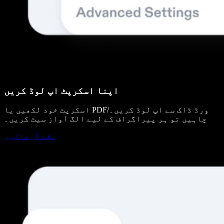
اپنا اسکرپٹ اپ لوڈ کریں
اسکرپٹ خود لکھیں یا PDF/ورڈ ڈاک سے اپ لوڈ کریں۔
چاہیں تو ہر پیراگراف کے لیے الگ آواز سیٹ کریں۔
مفت آزمائیں