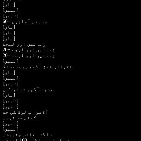
[ہاں]
[نہیں]
[نہیں]
60+ قدرتی آوازیں
[ہاں]
[ہاں]
[ہاں]
زبانیں اور لہجے
20+ زبانیں اور لہجے
20+ زبانیں اور لہجے
[نہیں]
انتہائی تیز آڈیو پروسیسنگ
[ہاں]
[نہیں]
[نہیں]
جدید آڈیو ٹائم لائن
[ہاں]
[نہیں]
[نہیں]
آڈیو اپ لوڈ کی حد
کوئی حد نہیں
[نہیں]
[نہیں]
سالانہ وائس جنریشن
ہر یوزر کے لیے سالانہ 100 گھنٹے