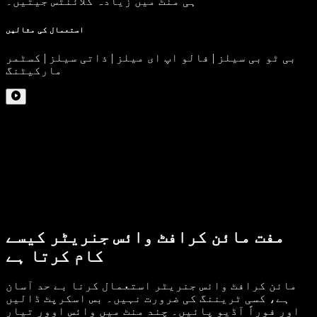
ہی منٹ میں زیادہ کلائنٹس جیتیں۔
استعمال کی مثالیں
بی ٹو بی سیلز | فالو اپ ای میلز | ذاتی سیلز | کسٹمر
مارکیٹنگ
مفت مائن کرافٹ وائس جنریٹر کیسے
کام کرتا ہے
مائن کرافٹ وائس جنریٹر استعمال کرنا بے حد آسان
ہے، کسی ٹریننگ کی ضرورت نہیں۔ بس اسکرپٹ ڈالیں
اور فوراً آڈیو پائیں۔ چند منٹ میں وائس اوور تیار