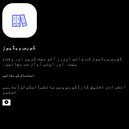
کورس ویڈیوز
کورس ویڈیوز کے وائس اوورز آٹو میٹ کریں اور وقت،
پیسہ اور اپنی آواز سب بچائیں۔
استعمال کی مثالیں
انفرادی تخلیق کار | کورس ویب سائٹس | اسکولز | مذہبی
تعلیم