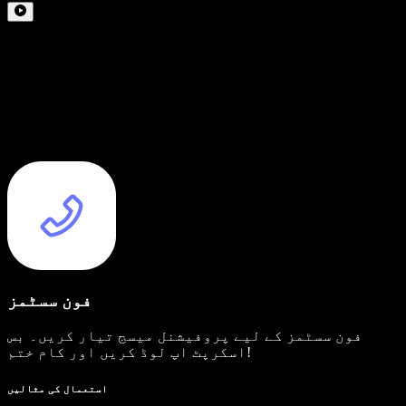
فون سسٹمز
فون سسٹمز کے لیے پروفیشنل میسج تیار کریں۔ بس
اسکرپٹ اپ لوڈ کریں اور کام ختم!
استعمال کی مثالیں