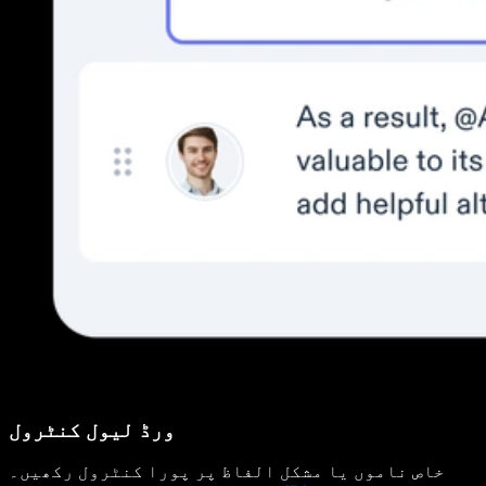
ورڈ لیول کنٹرول
خاص ناموں یا مشکل الفاظ پر پورا کنٹرول رکھیں۔